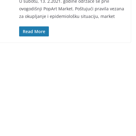
U subotu, 13. 2.2021. godine održaće se prvi
ovogodišnji PopArt Market. Poštujući pravila vezana
za okupljanje i epidemiološku situaciju, market
Read More