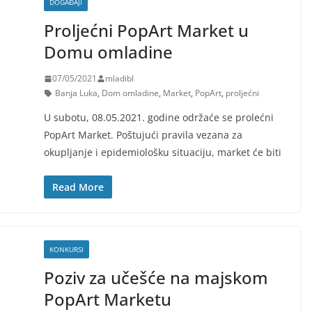
DOGAĐAJI
Proljećni PopArt Market u
Domu omladine
07/05/2021
mladibl
Banja Luka
,
Dom omladine
,
Market
,
PopArt
,
proljećni
U subotu, 08.05.2021. godine održaće se prolećni
PopArt Market. Poštujući pravila vezana za
okupljanje i epidemiološku situaciju, market će biti
Read More
KONKURSI
Poziv za učešće na majskom
PopArt Marketu