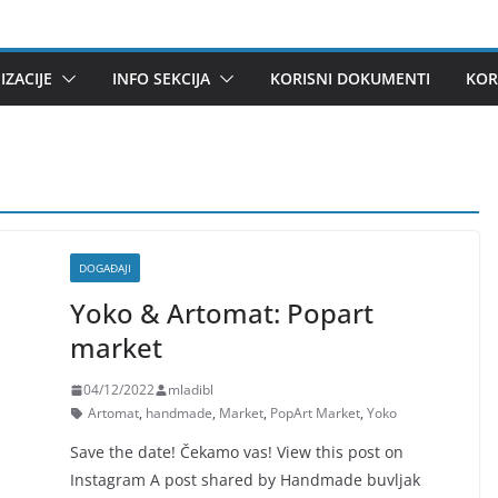
ZACIJE
INFO SEKCIJA
KORISNI DOKUMENTI
KOR
DOGAĐAJI
Yoko & Artomat: Popart
market
04/12/2022
mladibl
Artomat
,
handmade
,
Market
,
PopArt Market
,
Yoko
Save the date! Čekamo vas! View this post on
Instagram A post shared by Handmade buvljak