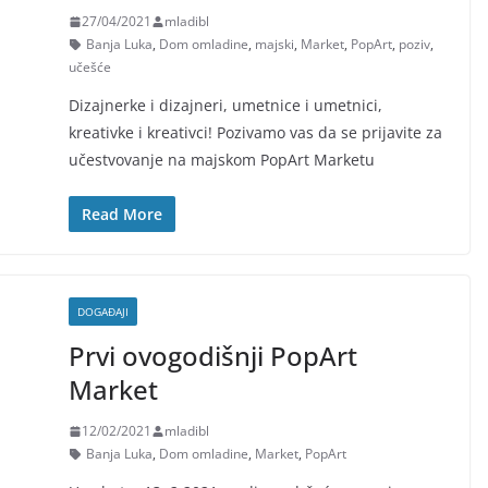
27/04/2021
mladibl
Banja Luka
,
Dom omladine
,
majski
,
Market
,
PopArt
,
poziv
,
učešće
Dizajnerke i dizajneri, umetnice i umetnici,
kreativke i kreativci! Pozivamo vas da se prijavite za
učestvovanje na majskom PopArt Marketu
Read More
DOGAĐAJI
Prvi ovogodišnji PopArt
Market
12/02/2021
mladibl
Banja Luka
,
Dom omladine
,
Market
,
PopArt