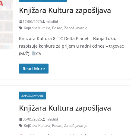
Knjižara Kultura zapošljava
12/06/2025
mladibl
Knjižara Kultura
,
Posao
,
Zapošljavanje
Knjižara Kultura 8, TC Delta Planet – Banja Luka,
raspisuje konkurs za prijem u radni odnos – trgovac
(M/Ž).
CV
Read More
ZAPOŠLJAVANJE
Knjižara Kultura zapošljava
06/05/2025
mladibl
Knjižara Kultura
,
Posao
,
Zapošljavanje