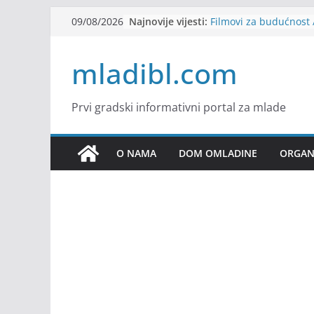
Skip
Najnovije vijesti:
Filmovi za budućnost /
09/08/2026
to
Future
Youth Exhange: From S
content
mladibl.com
Strength
Dijaspora Servis zapo
Slatkica zapošljava
Stomatologija Kovačev
Prvi gradski informativni portal za mlade
O NAMA
DOM OMLADINE
ORGANI