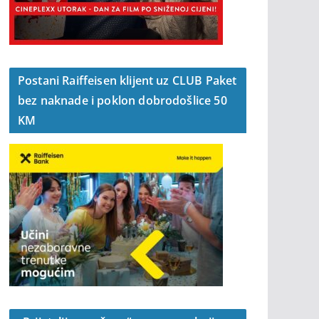
Postani Raiffeisen klijent uz CLUB Paket
bez naknade i poklon dobrodošlice 50
KM