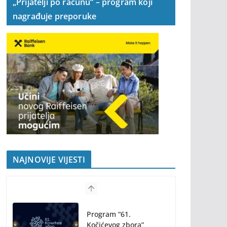
„Prijatelji po računu“ – program koji
nagrađuje preporuke
NAJNOVIJE VIJESTI
Program “61.
Kočićevog zbora”