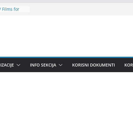
 Films for
ilence to
šljava
ić zapošljava
ZACIJE
INFO SEKCIJA
KORISNI DOKUMENTI
KOR