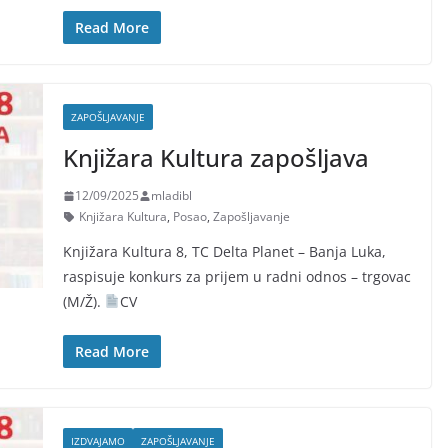
Read More
ZAPOŠLJAVANJE
Knjižara Kultura zapošljava
12/09/2025
mladibl
Knjižara Kultura
,
Posao
,
Zapošljavanje
Knjižara Kultura 8, TC Delta Planet – Banja Luka,
raspisuje konkurs za prijem u radni odnos – trgovac
(M/Ž).
CV
Read More
IZDVAJAMO
ZAPOŠLJAVANJE