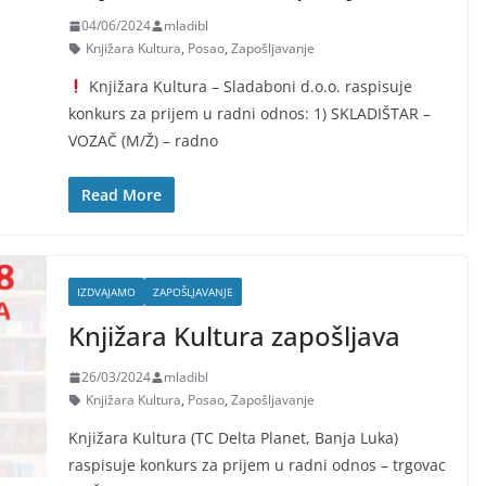
04/06/2024
mladibl
Knjižara Kultura
,
Posao
,
Zapošljavanje
Knjižara Kultura – Sladaboni d.o.o. raspisuje
konkurs za prijem u radni odnos: 1) SKLADIŠTAR –
VOZAČ (M/Ž) – radno
Read More
IZDVAJAMO
ZAPOŠLJAVANJE
Knjižara Kultura zapošljava
26/03/2024
mladibl
Knjižara Kultura
,
Posao
,
Zapošljavanje
Knjižara Kultura (TC Delta Planet, Banja Luka)
raspisuje konkurs za prijem u radni odnos – trgovac