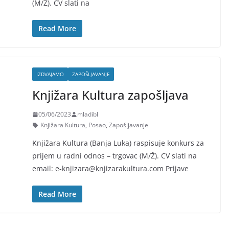
(M/Ž). CV slati na
Read More
IZDVAJAMO
ZAPOŠLJAVANJE
Knjižara Kultura zapošljava
05/06/2023
mladibl
Knjižara Kultura
,
Posao
,
Zapošljavanje
Knjižara Kultura (Banja Luka) raspisuje konkurs za
prijem u radni odnos – trgovac (M/Ž). CV slati na
email: e-knjizara@knjizarakultura.com Prijave
Read More