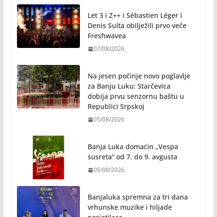
„Banjalučkog ljeta“ – joga,
aerobik, ples i programi za
sugrađane treće životne dobi
07/08/2026
Let 3 i Z++ i Sébastien Léger i
Denis Sulta obilježili prvo veče
Freshwavea
07/08/2026
Na jesen počinje novo poglavlje
za Banju Luku: Starčevica
dobija prvu senzornu baštu u
Republici Srpskoj
05/08/2026
Banja Luka domaćin „Vespa
susreta“ od 7. do 9. avgusta