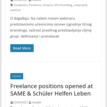
besplatan
,
freelance
,
karijera
,
lični branding
,
unaprijedi
,
webinar
O događaju: Na našem novom webinaru
predstavićemo učesnicima osnove izgradnje ličnog
brandinga, važnost pravilnog predstavljanja ciljnoj
grupi, definisanje i pronalazak
Read More
OSTALO
Freelance positions opened at
SAME & Schüler Helfen Leben
23/04/2021
mladibl