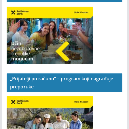
Postani Raiffeisen klijent uz CLUB Paket bez
naknade i poklon dobrodošlice 50 KM
„Prijatelji po računu“ – program koji nagrađuje
preporuke