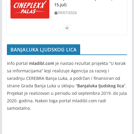
(30.jul-5.avgust)
30/07/2026
Rukotvorine u srcu grada:
Tradicija i kreativnost u susret
Kočićevim danima
Cineplexx Palas – repertoar (9-
15.jul)
07/08/2026
09/07/2026
BANJALUKA LJUDSKOG LICA
Info portal
mladibl.com
je nastao rezultat projekta “U korak
sa informacijama” koji realizuje Agencija za razvoj i
saradnju CEREBRA Banja Luka, a podržan i finansiran od
strane Grada Banja Luka u sklopu “
Banjaluka ljudskog lica
”.
Projekat je realizovan u periodu od septembra 2019. do jula
2020. godina. Nakon toga portal mladibl.com radi