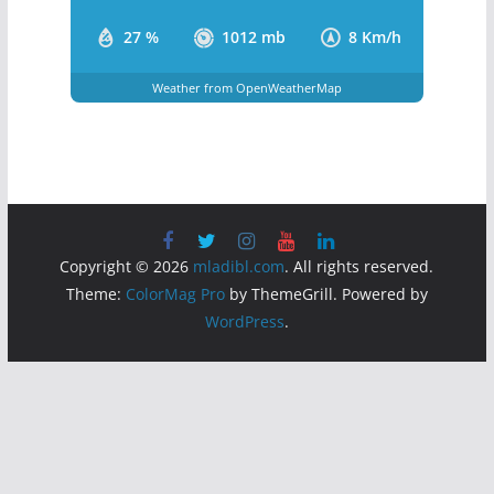
Clouds:
3%
Visibility:
10 km
Sunrise:
5:43 am
Sunset:
8:10 pm
27 %
1012 mb
8 Km/h
Weather from OpenWeatherMap
Copyright © 2026
mladibl.com
. All rights reserved.
Theme:
ColorMag Pro
by ThemeGrill. Powered by
WordPress
.