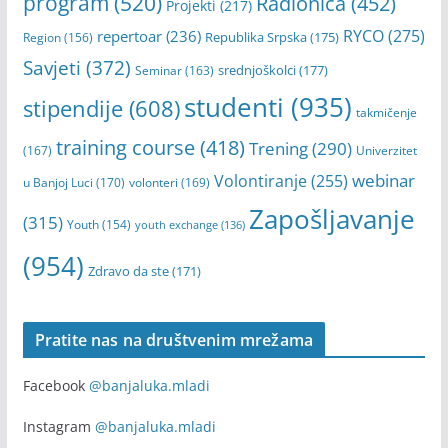
online
(620)
Open Call
(275)
Obuka
(190)
podrška
(170)
Posao
(1041)
poziv
(298)
Praksa
(138)
program
(520)
Radionica
(452)
Projekti
(217)
RYCO
(275)
repertoar
(236)
Republika Srpska
(175)
Region
(156)
Savjeti
(372)
srednjoškolci
(177)
Seminar
(163)
studenti
(935)
stipendije
(608)
takmičenje
training course
(418)
Trening
(290)
(167)
Univerzitet
webinar
Volontiranje
(255)
u Banjoj Luci
(170)
volonteri
(169)
Zapošljavanje
(315)
Youth
(154)
youth exchange
(136)
(954)
Zdravo da ste
(171)
Pratite nas na društvenim mrežama