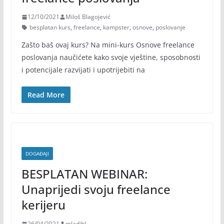
12/10/2021
Miloš Blagojević
besplatan kurs
,
freelance
,
kampster
,
osnove
,
poslovanje
Zašto baš ovaj kurs? Na mini-kurs Osnove freelance
poslovanja naučićete kako svoje vještine, sposobnosti
i potencijale razvijati i upotrijebiti na
Read More
DOGAĐAJI
BESPLATAN WEBINAR:
Unaprijedi svoju freelance
kerijeru
26/04/2021
mladibl