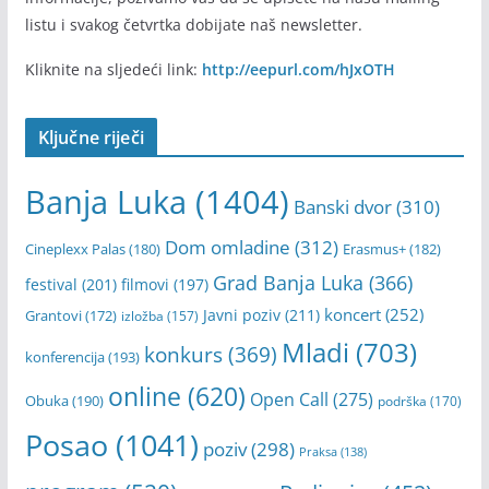
mladibl – newsletter
Ukoliko želite biti redovno informisani i direktno na vašu
email adresu primati najnovije vijesti i najkornisnije
informacije, pozivamo vas da se upišete na našu mailing
listu i svakog četvrtka dobijate naš newsletter.
Kliknite na sljedeći link:
http://eepurl.com/hJxOTH
Ključne riječi
Banja Luka
(1404)
Banski dvor
(310)
Dom omladine
(312)
Cineplexx Palas
(180)
Erasmus+
(182)
Grad Banja Luka
(366)
festival
(201)
filmovi
(197)
koncert
(252)
Javni poziv
(211)
Grantovi
(172)
izložba
(157)
Mladi
(703)
konkurs
(369)
konferencija
(193)