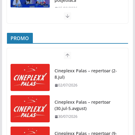
05/08/2026
Banjaluka spremna za tri dana
vrhunske muzike i hiljade
posjetilaca
05/08/2026
Humanost nadmašila sva očekivanja: Freshwave
akcija darivanja krvi odjeknula širom BiH
PROMO
04/08/2026
Zašto hiljade ljudi istovremeno osjećaju isto?
Nauka iza festivalske energije
Cineplexx Palas – repertoar (2-
04/08/2026
8.jul)
02/07/2026
Besplatni udžbenici za sve osnovce od školske
2026/2027. godine
Cineplexx Palas – repertoar
07/08/2026