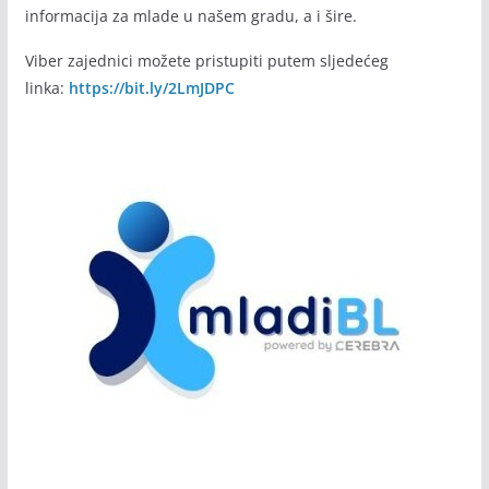
Početkom septembra 2020. godine i u cilju većeg i bržeg
informisanja mladih pokrenuli smo Viber zajednicu.
Koristili smo moderne kanale komunikacije jer su
namijenjeni brzom i efikasnom prijemu najnovijih vijesti i
informacija za mlade u našem gradu, a i šire.
Viber zajednici možete pristupiti putem sljedećeg
linka:
https://bit.ly/2LmJDPC