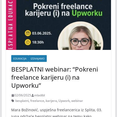
EDUKACIJA
IZDVAJAMO
BESPLATNI webinar: “Pokreni
freelance karijeru (i) na
Upworku”
02/06/2025
mladibl
besplatni
,
freelance
,
karijera
,
Upwork
,
webinar
Mara Božinović, uspješna freelancerica iz Splita, 03.
juna održaće besplatni webinar na temu kako