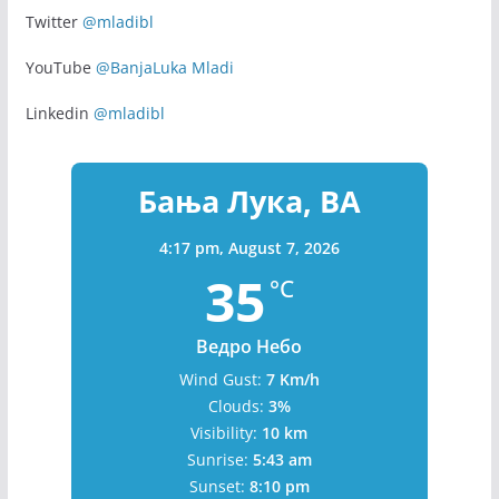
Facebook
@banjaluka.mladi
Instagram
@banjaluka.mladi
Twitter
@mladibl
YouTube
@BanjaLuka Mladi
Linkedin
@mladibl
Бања Лука, BA
4:17 pm,
August 7, 2026
35
°C
Ведро Небо
Wind Gust:
7 Km/h