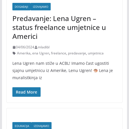
DOGAĐAJI
IZDVAJAMO
Predavanje: Lena Ugren –
status freelance umjetnice u
Americi
04/06/2024
mladibl
Amerika
,
ena Ugren
,
freelance
,
predavanje
,
umjetnica
Lena Ugren nam stiže u ACBL! Imamo čast ugostiti
sjajnu umjetnicu iz Amerike, Lenu Ugren!
Lena je
muralistkinja iz
Read More
EDUKACIJA
IZDVAJAMO