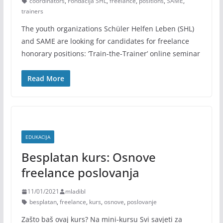
coordinators
,
Fondacija SHL
,
freelance
,
positions
,
SAME
,
trainers
The youth organizations Schüler Helfen Leben (SHL)
and SAME are looking for candidates for freelance
honorary positions: ‘Train-the-Trainer’ online seminar
Read More
EDUKACIJA
Besplatan kurs: Osnove
freelance poslovanja
11/01/2021
mladibl
besplatan
,
freelance
,
kurs
,
osnove
,
poslovanje
Zašto baš ovaj kurs? Na mini-kursu Svi savjeti za