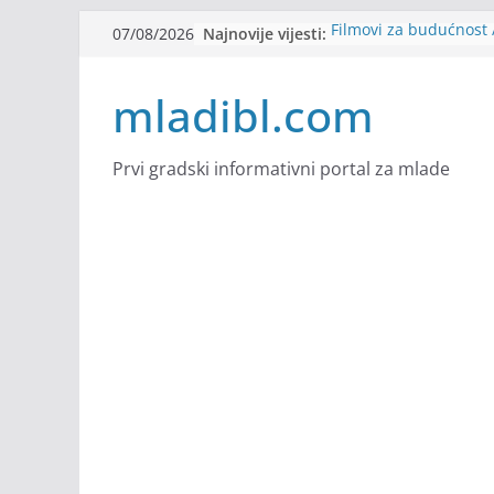
Skip
Najnovije vijesti:
Filmovi za budućnost /
07/08/2026
to
Future
Youth Exhange: From S
content
mladibl.com
Strength
Dijaspora Servis zapo
Slatkica zapošljava
Stomatologija Kovačev
Prvi gradski informativni portal za mlade