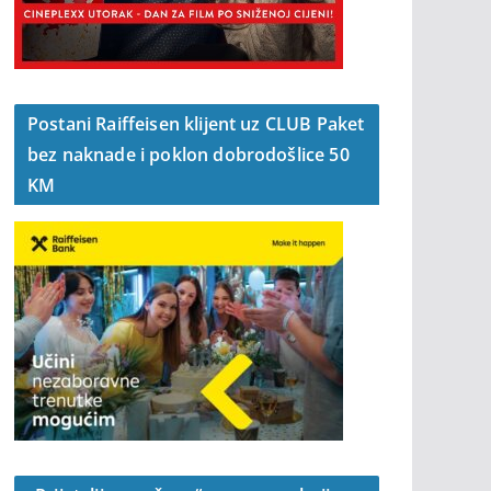
Postani Raiffeisen klijent uz CLUB Paket
bez naknade i poklon dobrodošlice 50
KM