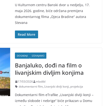
U Kulturnom centru Banski dvor u nedjelju, 17.
maja 2026. godine, biće održana premijera
dokumentarnog filma „Djeca Bradine“ autora
Stevana
Read More
DOGAĐAJI
IZDVAJAMO
Banjaluko, dođi na film o
livanjskim divljim konjima
17/03/2026
mladibl
dokumentarni film
,
Livanjski divlji konji
,
projekcija
Dokumentarni film eTrafike „Livanjski divlji konji –
između slobode i nebrige” biće prikazan u Domu