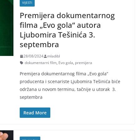
VIJESTI
Premijera dokumentarnog
filma „Evo gola“ autora
Ljubomira Tešinića 3.
septembra
28/08/2024
mladibl
dokumentarni film
,
Evo gola
,
premijera
Premijera dokumentarnog filma „Evo gola“
producenta i scenariste Ljubomira Tešinića biće
održana u novom terminu, tačnije u utorak 3.
septembra
Read More