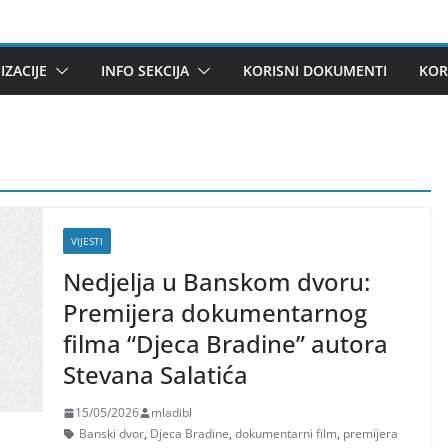
ZACIJE
INFO SEKCIJA
KORISNI DOKUMENTI
KOR
VIJESTI
Nedjelja u Banskom dvoru:
Premijera dokumentarnog
filma “Djeca Bradine” autora
Stevana Salatića
15/05/2026
mladibl
Banski dvor
,
Djeca Bradine
,
dokumentarni film
,
premijera