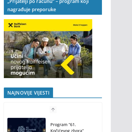
„Prijatelji po računu“ – program koji
nagrađuje preporuke
NAJNOVIJE VIJESTI
Program “61.
Kočićevog zbora”