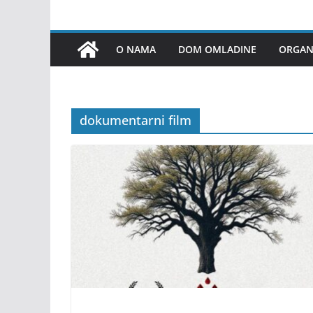
O NAMA
DOM OMLADINE
ORGANI
dokumentarni film