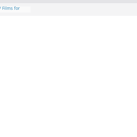
 Films for
ilence to
šljava
ić zapošljava