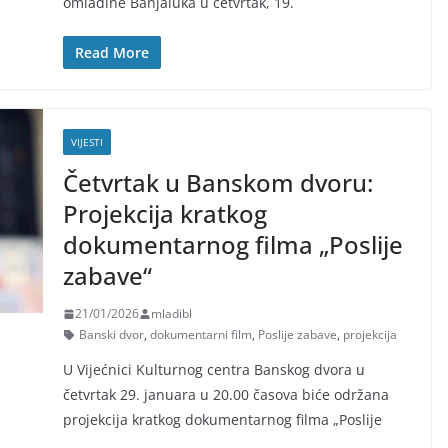
omladine Banjaluka u četvrtak, 19.
Read More
VIJESTI
Četvrtak u Banskom dvoru:
Projekcija kratkog
dokumentarnog filma „Poslije
zabave“
21/01/2026
mladibl
Banski dvor
,
dokumentarni film
,
Poslije zabave
,
projekcija
U Vijećnici Kulturnog centra Banskog dvora u
četvrtak 29. januara u 20.00 časova biće održana
projekcija kratkog dokumentarnog filma „Poslije