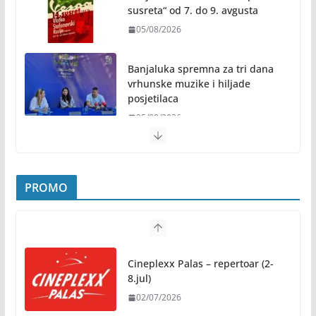
susreta“ od 7. do 9. avgusta
05/08/2026
Banjaluka spremna za tri dana
vrhunske muzike i hiljade
posjetilaca
05/08/2026
Humanost nadmašila sva očekivanja: Freshwave
akcija darivanja krvi odjeknula širom BiH
PROMO
04/08/2026
Zašto hiljade ljudi istovremeno osjećaju isto?
Nauka iza festivalske energije
Cineplexx Palas – repertoar (2-
04/08/2026
8.jul)
02/07/2026
Besplatni udžbenici za sve