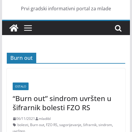
Prvi gradski informativni portal za mlade
Burn out
OSTALO
“Burn out” sindrom uvršten u
šifrarnik bolesti FZO RS
06/11/2021
mladibl
bolesti
,
Burn out
,
FZO RS
,
sagorijevanje
,
šifrarnik
,
sindrom
,
uvršten