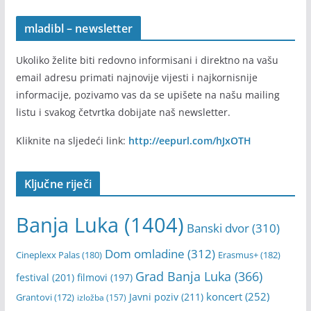
mladibl – newsletter
Ukoliko želite biti redovno informisani i direktno na vašu
email adresu primati najnovije vijesti i najkornisnije
informacije, pozivamo vas da se upišete na našu mailing
listu i svakog četvrtka dobijate naš newsletter.
Kliknite na sljedeći link:
http://eepurl.com/hJxOTH
Ključne riječi
Banja Luka
(1404)
Banski dvor
(310)
Dom omladine
(312)
Cineplexx Palas
(180)
Erasmus+
(182)
Grad Banja Luka
(366)
festival
(201)
filmovi
(197)
koncert
(252)
Javni poziv
(211)
Grantovi
(172)
izložba
(157)