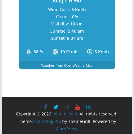
Ведро Небо
Wind Gust:
5 Km/h
Clouds:
0%
Visibility:
10 km
Sunrise:
5:46 am
Sunset:
8:07 pm
66 %
1019 mb
5 Km/h
Weather from OpenWeatherMap
Copyright © 2026
mladibl.com
. All rights reserved.
Theme:
ColorMag Pro
by ThemeGrill. Powered by
WordPress
.