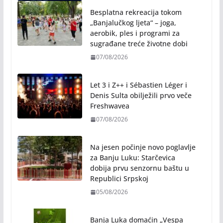
Besplatna rekreacija tokom
„Banjalučkog ljeta“ – joga,
aerobik, ples i programi za
sugrađane treće životne dobi
07/08/2026
Let 3 i Z++ i Sébastien Léger i
Denis Sulta obilježili prvo veče
Freshwavea
07/08/2026
Na jesen počinje novo poglavlje
za Banju Luku: Starčevica
dobija prvu senzornu baštu u
Republici Srpskoj
05/08/2026
Banja Luka domaćin „Vespa