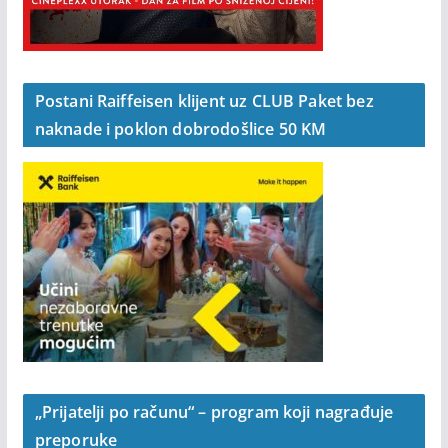
Postani Raiffeisen klijent uz CLUB Paket bez
naknade i poklon dobrodošlice 50 KM
„Prijatelji po računu“ – program koji nagrađuje
preporuke