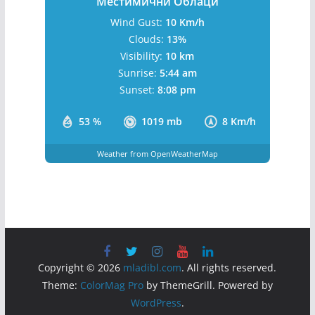
Местимични Облаци
Wind Gust:
10 Km/h
Clouds:
13%
Visibility:
10 km
Sunrise:
5:44 am
Sunset:
8:08 pm
53 %
1019 mb
8 Km/h
Weather from OpenWeatherMap
Copyright © 2026
mladibl.com
. All rights reserved.
Theme:
ColorMag Pro
by ThemeGrill. Powered by
WordPress
.