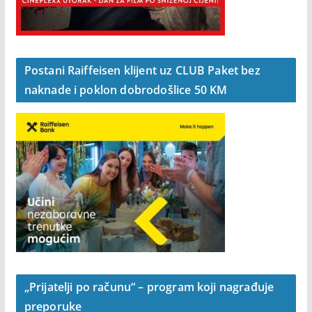
Postani Raiffeisen klijent uz CLUB Paket bez
naknade i poklon dobrodošlice 50 KM
„Prijatelji po računu“ – program koji nagrađuje
preporuke