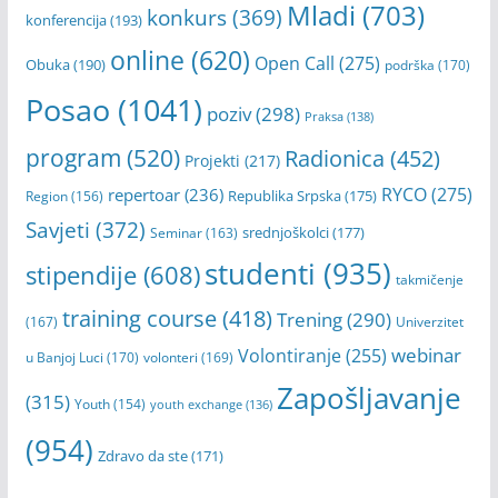
Mladi
(703)
konkurs
(369)
konferencija
(193)
online
(620)
Open Call
(275)
Obuka
(190)
podrška
(170)
Posao
(1041)
poziv
(298)
Praksa
(138)
program
(520)
Radionica
(452)
Projekti
(217)
RYCO
(275)
repertoar
(236)
Republika Srpska
(175)
Region
(156)
Savjeti
(372)
srednjoškolci
(177)
Seminar
(163)
studenti
(935)
stipendije
(608)
takmičenje
training course
(418)
Trening
(290)
(167)
Univerzitet
webinar
Volontiranje
(255)
u Banjoj Luci
(170)
volonteri
(169)
Zapošljavanje
(315)
Youth
(154)
youth exchange
(136)
(954)
Zdravo da ste
(171)