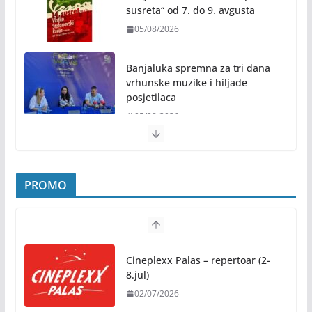
susreta“ od 7. do 9. avgusta
05/08/2026
Banjaluka spremna za tri dana
vrhunske muzike i hiljade
posjetilaca
05/08/2026
Humanost nadmašila sva očekivanja: Freshwave
akcija darivanja krvi odjeknula širom BiH
PROMO
04/08/2026
Zašto hiljade ljudi istovremeno osjećaju isto?
Nauka iza festivalske energije
Cineplexx Palas – repertoar (2-
04/08/2026
8.jul)
02/07/2026
Besplatni udžbenici za sve