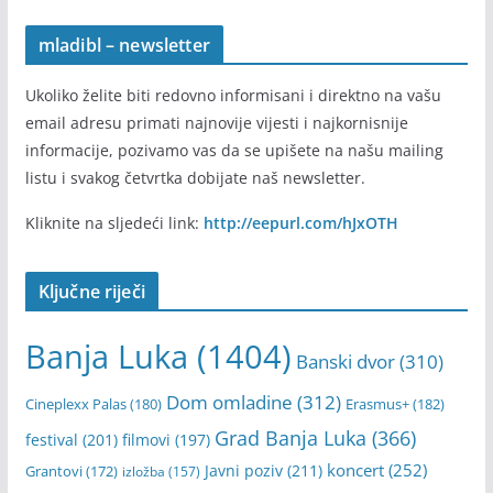
mladibl – newsletter
Ukoliko želite biti redovno informisani i direktno na vašu
email adresu primati najnovije vijesti i najkornisnije
informacije, pozivamo vas da se upišete na našu mailing
listu i svakog četvrtka dobijate naš newsletter.
Kliknite na sljedeći link:
http://eepurl.com/hJxOTH
Ključne riječi
Banja Luka
(1404)
Banski dvor
(310)
Dom omladine
(312)
Cineplexx Palas
(180)
Erasmus+
(182)
Grad Banja Luka
(366)
festival
(201)
filmovi
(197)
koncert
(252)
Javni poziv
(211)
Grantovi
(172)
izložba
(157)