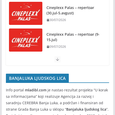
osnovce od školske 2026/2027.
godine
Cineplexx Palas – repertoar
(30.jul-5.avgust)
07/08/2026
30/07/2026
Rukotvorine u srcu grada:
Tradicija i kreativnost u susret
Cineplexx Palas – repertoar (9-
Kočićevim danima
15.jul)
07/08/2026
09/07/2026
BANJALUKA LJUDSKOG LICA
Info portal
mladibl.com
je nastao rezultat projekta “U korak
sa informacijama” koji realizuje Agencija za razvoj i
saradnju CEREBRA Banja Luka, a podržan i finansiran od
strane Grada Banja Luka u sklopu “
Banjaluka ljudskog lica
”.