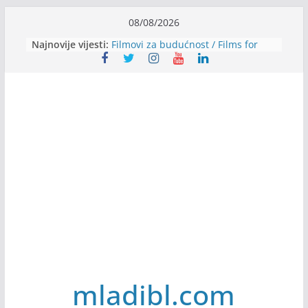
Skip
08/08/2026
to
Najnovije vijesti:
Filmovi za budućnost / Films for
content
Future
Youth Exhange: From Silence to
Strength
Dijaspora Servis zapošljava
Slatkica zapošljava
Stomatologija Kovačević zapošljava
mladibl.com