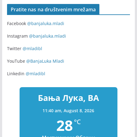
Pratite nas na društvenim mrežama
Facebook
@banjaluka.mladi
Instagram
@banjaluka.mladi
Twitter
@mladibl
YouTube
@BanjaLuka Mladi
Linkedin
@mladibl
Бања Лука, BA
11:40 am,
August 8, 2026
28
°C