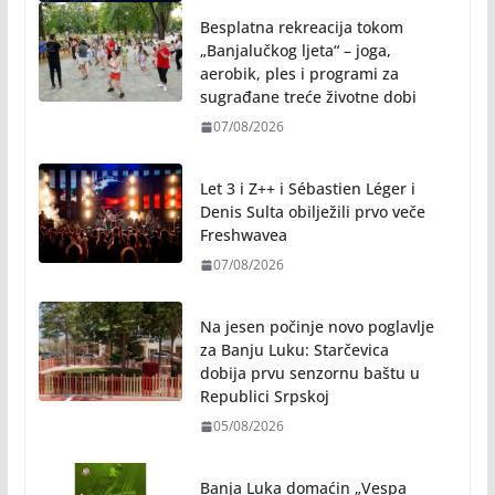
Besplatna rekreacija tokom
„Banjalučkog ljeta“ – joga,
aerobik, ples i programi za
sugrađane treće životne dobi
07/08/2026
Let 3 i Z++ i Sébastien Léger i
Denis Sulta obilježili prvo veče
Freshwavea
07/08/2026
Na jesen počinje novo poglavlje
za Banju Luku: Starčevica
dobija prvu senzornu baštu u
Republici Srpskoj
05/08/2026
Banja Luka domaćin „Vespa