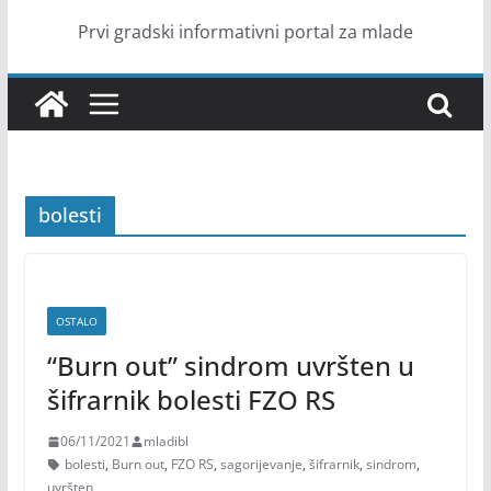
Prvi gradski informativni portal za mlade
bolesti
OSTALO
“Burn out” sindrom uvršten u
šifrarnik bolesti FZO RS
06/11/2021
mladibl
bolesti
,
Burn out
,
FZO RS
,
sagorijevanje
,
šifrarnik
,
sindrom
,
uvršten