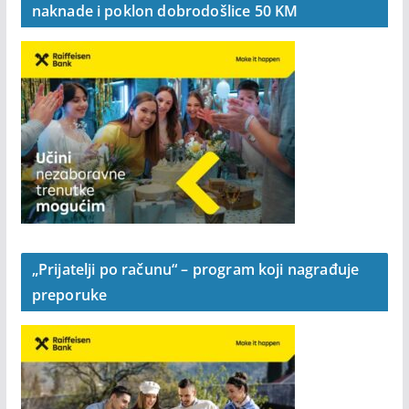
naknade i poklon dobrodošlice 50 KM
„Prijatelji po računu“ – program koji nagrađuje
preporuke