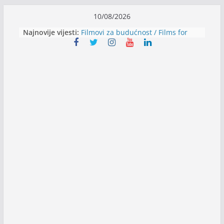
Skip
10/08/2026
to
Najnovije vijesti:
Filmovi za budućnost / Films for
content
Future
Youth Exhange: From Silence to
Strength
Dijaspora Servis zapošljava
Slatkica zapošljava
Stomatologija Kovačević zapošljava