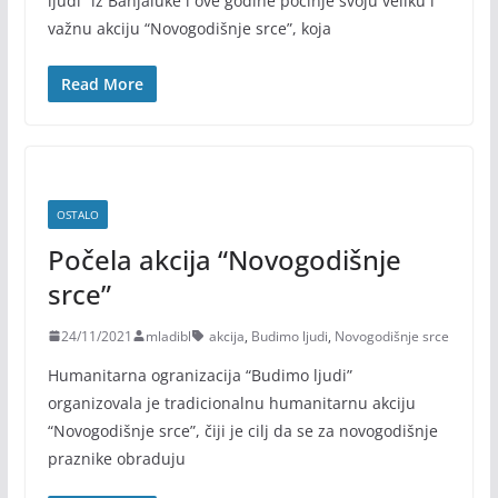
ljudi” iz Banjaluke i ove godine počinje svoju veliku i
važnu akciju “Novogodišnje srce”, koja
Read More
OSTALO
Počela akcija “Novogodišnje
srce”
24/11/2021
mladibl
akcija
,
Budimo ljudi
,
Novogodišnje srce
Humanitarna ogranizacija “Budimo ljudi”
organizovala je tradicionalnu humanitarnu akciju
“Novogodišnje srce”, čiji je cilj da se za novogodišnje
praznike obraduju