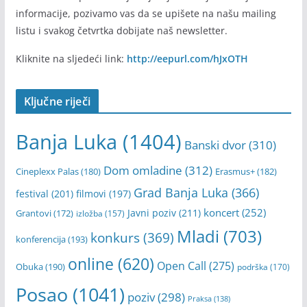
informacije, pozivamo vas da se upišete na našu mailing
listu i svakog četvrtka dobijate naš newsletter.
Kliknite na sljedeći link:
http://eepurl.com/hJxOTH
Ključne riječi
Banja Luka
(1404)
Banski dvor
(310)
Dom omladine
(312)
Cineplexx Palas
(180)
Erasmus+
(182)
Grad Banja Luka
(366)
festival
(201)
filmovi
(197)
koncert
(252)
Javni poziv
(211)
Grantovi
(172)
izložba
(157)
Mladi
(703)
konkurs
(369)
konferencija
(193)
online
(620)
Open Call
(275)
Obuka
(190)
podrška
(170)
Posao
(1041)
poziv
(298)
Praksa
(138)