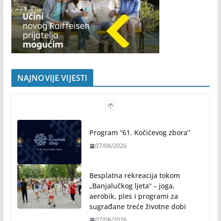
NAJNOVIJE VIJESTI
Program “61. Kočićevog zbora”
07/08/2026
Besplatna rekreacija tokom
„Banjalučkog ljeta“ – joga,
aerobik, ples i programi za
sugrađane treće životne dobi
07/08/2026