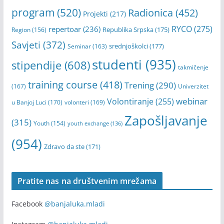
program
(520)
Radionica
(452)
Projekti
(217)
RYCO
(275)
repertoar
(236)
Republika Srpska
(175)
Region
(156)
Savjeti
(372)
srednjoškolci
(177)
Seminar
(163)
studenti
(935)
stipendije
(608)
takmičenje
training course
(418)
Trening
(290)
(167)
Univerzitet
webinar
Volontiranje
(255)
u Banjoj Luci
(170)
volonteri
(169)
Zapošljavanje
(315)
Youth
(154)
youth exchange
(136)
(954)
Zdravo da ste
(171)
Pratite nas na društvenim mrežama
Facebook
@banjaluka.mladi