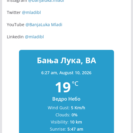
Instagram
@banjaluka.mladi
Twitter
@mladibl
YouTube
@BanjaLuka Mladi
Linkedin
@mladibl
Бања Лука, BA
6:27 am,
August 10, 2026
19
°C
Ведро Небо
Wind Gust:
5 Km/h
Clouds:
0%
Visibility:
10 km
Sunrise:
5:47 am