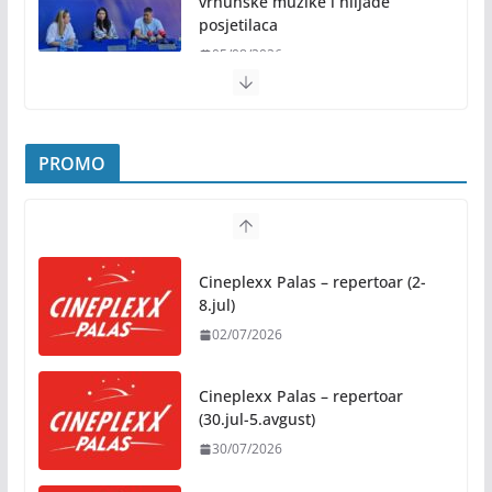
vrhunske muzike i hiljade
posjetilaca
05/08/2026
Humanost nadmašila sva očekivanja: Freshwave
akcija darivanja krvi odjeknula širom BiH
PROMO
04/08/2026
Zašto hiljade ljudi istovremeno osjećaju isto?
Nauka iza festivalske energije
Cineplexx Palas – repertoar (2-
04/08/2026
8.jul)
02/07/2026
Besplatni udžbenici za sve osnovce od školske
2026/2027. godine
Cineplexx Palas – repertoar
07/08/2026
(30.jul-5.avgust)
30/07/2026
Rukotvorine u srcu grada:
Tradicija i kreativnost u susret