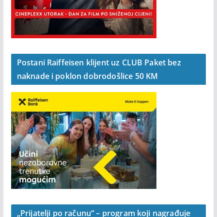
Postani Raiffeisen klijent uz CLUB Paket bez
naknade i poklon dobrodošlice 50 KM
„Prijatelji po računu“ – program koji nagrađuje