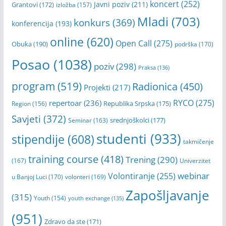
koncert
(252)
Javni poziv
(211)
Grantovi
(172)
izložba
(157)
Mladi
(703)
konkurs
(369)
konferencija
(193)
online
(620)
Open Call
(275)
Obuka
(190)
podrška
(170)
Posao
(1038)
poziv
(298)
Praksa
(136)
program
(519)
Radionica
(450)
Projekti
(217)
RYCO
(275)
repertoar
(236)
Republika Srpska
(175)
Region
(156)
Savjeti
(372)
srednjoškolci
(177)
Seminar
(163)
studenti
(933)
stipendije
(608)
takmičenje
training course
(418)
Trening
(290)
(167)
Univerzitet
webinar
Volontiranje
(255)
u Banjoj Luci
(170)
volonteri
(169)
Zapošljavanje
(315)
Youth
(154)
youth exchange
(135)
(951)
Zdravo da ste
(171)