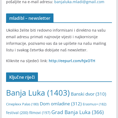
pošaljite na e-mail adresu:
banjaluka.mladi@gmail.com
mladibl – newsletter
Ukoliko želite biti redovno informisani i direktno na vašu
email adresu primati najnovije vijesti i najkornisnije
informacije, pozivamo vas da se upišete na našu mailing
listu i svakog četvrtka dobijate naš newsletter.
Kliknite na sljedeći link:
http://eepurl.com/hJxOTH
Ključne riječi
Banja Luka
(1403)
Banski dvor
(310)
Dom omladine
(312)
Cineplexx Palas
(180)
Erasmus+
(182)
Grad Banja Luka
(366)
festival
(200)
filmovi
(197)