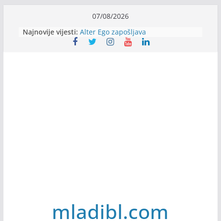
Skip
07/08/2026
to
Najnovije vijesti:
Alter Ego zapošljava
content
Sjajna arhitektonska praksa u
Švajcarskoj
mJob zapošljava
Veranda zapošljava
Body Factory zapošljava
mladibl.com