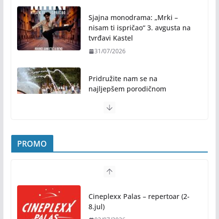
Sjajna monodrama: „Mrki –
nisam ti ispričao“ 3. avgusta na
tvrđavi Kastel
31/07/2026
Pridružite nam se na
najljepšem porodičnom
druženju ovog ljeta: Subota, 1.
avgust, od 19.00 časova, u
Parku „Mladen Stojanović“
31/07/2026
PROMO
Preporuke građanima povodom toplotnog talasa
31/07/2026
Cineplexx Palas – repertoar (2-
Novo mjesto u našem gradu: Otvoren amfiteatar
8.jul)
kod Pravnog fakulteta