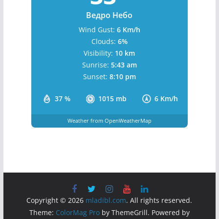
Ведро Небо
Wind Gust:
6 Km/h
Clouds:
6%
Visibility:
10 km
Sunrise:
5:43 am
Sunset:
8:10 pm
37 %
1015 mb
6 Km/h
Weather from OpenWeatherMap
Copyright © 2026
mladibl.com
. All rights reserved.
Theme:
ColorMag Pro
by ThemeGrill. Powered by