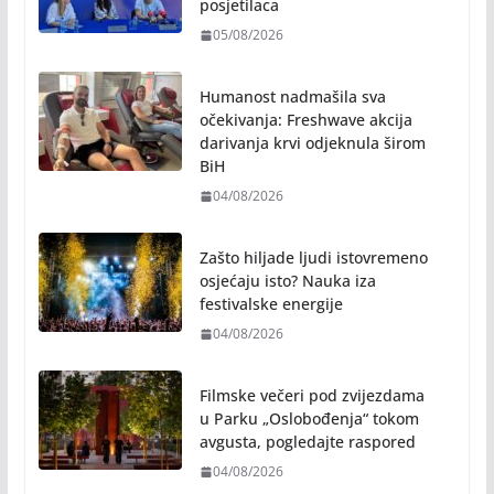
posjetilaca
05/08/2026
Humanost nadmašila sva
očekivanja: Freshwave akcija
darivanja krvi odjeknula širom
BiH
04/08/2026
Zašto hiljade ljudi istovremeno
osjećaju isto? Nauka iza
festivalske energije
04/08/2026
Filmske večeri pod zvijezdama
u Parku „Oslobođenja“ tokom
avgusta, pogledajte raspored
04/08/2026