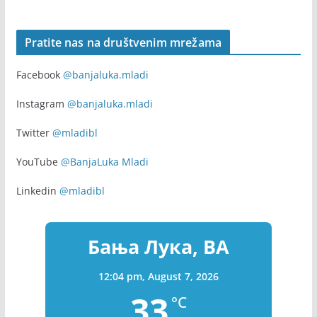
Pratite nas na društvenim mrežama
Facebook
@banjaluka.mladi
Instagram
@banjaluka.mladi
Twitter
@mladibl
YouTube
@BanjaLuka Mladi
Linkedin
@mladibl
Бања Лука, BA
12:04 pm,
August 7, 2026
33
°C