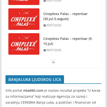
02/07/2026
31/07/2026
Cineplexx Palas – repertoar
Na jesen počinje novo poglavlje za Banju Luku:
(30.jul-5.avgust)
Starčevica dobija prvu senzornu baštu u Republici
30/07/2026
Srpskoj
05/08/2026
Cineplexx Palas – repertoar (9-
15.jul)
Banja Luka domaćin „Vespa
09/07/2026
susreta“ od 7. do 9. avgusta
05/08/2026
BANJALUKA LJUDSKOG LICA
Info portal
mladibl.com
je nastao rezultat projekta “U korak
sa informacijama” koji realizuje Agencija za razvoj i
saradnju CEREBRA Banja Luka, a podržan i finansiran od