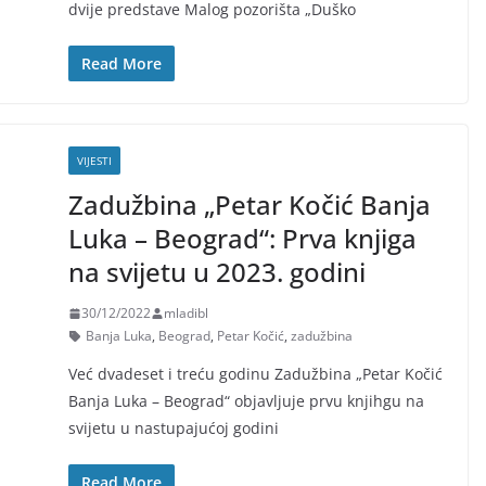
dvije predstave Malog pozorišta „Duško
Read More
VIJESTI
Zadužbina „Petar Kočić Banja
Luka – Beograd“: Prva knjiga
na svijetu u 2023. godini
30/12/2022
mladibl
Banja Luka
,
Beograd
,
Petar Kočić
,
zadužbina
Već dvadeset i treću godinu Zadužbina „Petar Kočić
Banja Luka – Beograd“ objavljuje prvu knjihgu na
svijetu u nastupajućoj godini
Read More