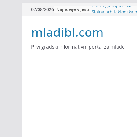
Skip
Najnovije vijesti:
Alter Ego zapošljava
07/08/2026
to
Sjajna arhitektonska 
Švajcarskoj
content
mladibl.com
mJob zapošljava
Veranda zapošljava
Body Factory zapošlja
Prvi gradski informativni portal za mlade