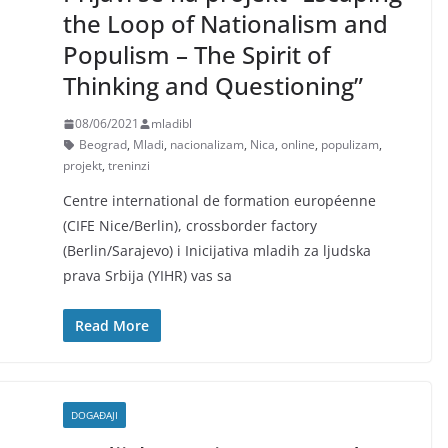
the Loop of Nationalism and
Populism – The Spirit of
Thinking and Questioning”
08/06/2021
mladibl
Beograd
,
Mladi
,
nacionalizam
,
Nica
,
online
,
populizam
,
projekt
,
treninzi
Centre international de formation européenne
(CIFE Nice/Berlin), crossborder factory
(Berlin/Sarajevo) i Inicijativa mladih za ljudska
prava Srbija (YIHR) vas sa
Read More
DOGAĐAJI