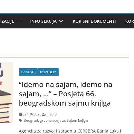
ZACIJE
INFO SEKCIJA
KORISNI DOKUMENTI
KOR
DOGAĐAJI
IZDVAJAMO
“Idemo na sajam, idemo na
sajam, …” – Posjeta 66.
beogradskom sajmu knjiga
09/10/2023
mladibl
Beograd
,
grupna posjeta
,
Sajam knjiga
Agencija za razvoj i saradnju CEREBRA Banja Luka i