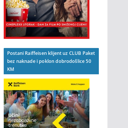
Postani Raiffeisen klijent uz CLUB Paket
bez naknade i poklon dobrodošlice 50
KM