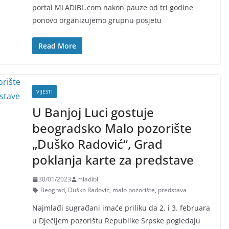
portal MLADIBL.com nakon pauze od tri godine
ponovo organizujemo grupnu posjetu
Read More
VIJESTI
U Banjoj Luci gostuje
beogradsko Malo pozorište
„Duško Radović“, Grad
poklanja karte za predstave
30/01/2023
mladibl
Beograd
,
Duško Radović
,
malo pozorište
,
predstava
Najmlađi sugrađani imaće priliku da 2. i 3. februara
u Dječijem pozorištu Republike Srpske pogledaju