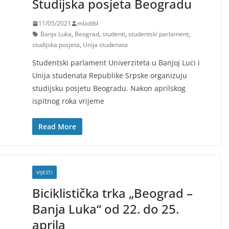
Studijska posjeta Beogradu
11/05/2021
mladibl
Banja Luka
,
Beograd
,
studenti
,
studentski parlament
,
studijska posjeta
,
Unija studenata
Studentski parlament Univerziteta u Banjoj Luci i
Unija studenata Republike Srpske organizuju
studijsku posjetu Beogradu. Nakon aprilskog
ispitnog roka vrijeme
Read More
VIJESTI
Biciklistička trka „Beograd –
Banja Luka“ od 22. do 25.
aprila