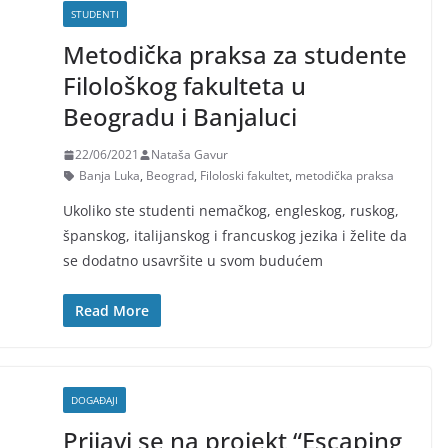
STUDENTI
Metodička praksa za studente
Filološkog fakulteta u
Beogradu i Banjaluci
22/06/2021
Nataša Gavur
Banja Luka
,
Beograd
,
Filoloski fakultet
,
metodička praksa
Ukoliko ste studenti nemačkog, engleskog, ruskog,
španskog, italijanskog i francuskog jezika i želite da
se dodatno usavršite u svom budućem
Read More
DOGAĐAJI
Prijavi se na projekt “Escaping