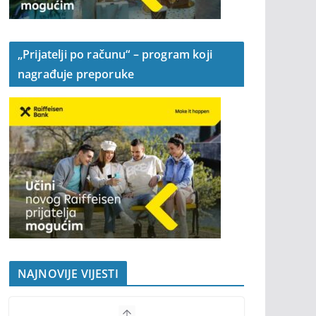
„Prijatelji po računu“ – program koji
nagrađuje preporuke
NAJNOVIJE VIJESTI