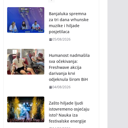
Banjaluka spremna
za tri dana vrhunske
muzike i hiljade
posjetilaca
05/08/2026
Humanost nadmašila
sva očekivanja:
Freshwave akcija
darivanja krvi
odjeknula širom BiH
04/08/2026
Zašto hiljade ljudi
istovremeno osjećaju
isto? Nauka iza
festivalske energije