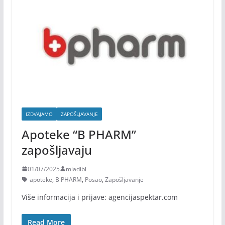
IZDVAJAMO
ZAPOŠLJAVANJE
Apoteke “B PHARM”
zapošljavaju
01/07/2025
mladibl
apoteke
,
B PHARM
,
Posao
,
Zapošljavanje
Više informacija i prijave: agencijaspektar.com
Read More