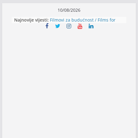
Skip
10/08/2026
to
Najnovije vijesti:
Filmovi za budućnost / Films for
content
Future
Youth Exhange: From Silence to
Strength
Dijaspora Servis zapošljava
Slatkica zapošljava
Stomatologija Kovačević zapošljava