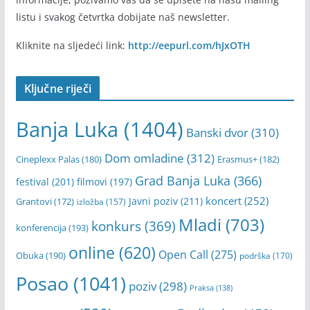
listu i svakog četvrtka dobijate naš newsletter.
Kliknite na sljedeći link:
http://eepurl.com/hJxOTH
Ključne riječi
Banja Luka
(1404)
Banski dvor
(310)
Dom omladine
(312)
Cineplexx Palas
(180)
Erasmus+
(182)
Grad Banja Luka
(366)
festival
(201)
filmovi
(197)
koncert
(252)
Javni poziv
(211)
Grantovi
(172)
izložba
(157)
Mladi
(703)
konkurs
(369)
konferencija
(193)
online
(620)
Open Call
(275)
Obuka
(190)
podrška
(170)
Posao
(1041)
poziv
(298)
Praksa
(138)