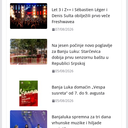
Let 3 i Z++ i Sébastien Léger i
Denis Sulta obilježili prvo veče
Freshwavea
07/08/2026
Na jesen počinje novo poglavlje
za Banju Luku: Starčevica
dobija prvu senzornu baštu u
Republici Srpskoj
05/08/2026
Banja Luka domaćin „Vespa
susreta“ od 7. do 9. avgusta
05/08/2026
Banjaluka spremna za tri dana
vrhunske muzike i hiljade