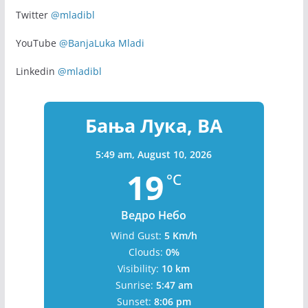
Twitter
@mladibl
YouTube
@BanjaLuka Mladi
Linkedin
@mladibl
Бања Лука, BA
5:49 am,
August 10, 2026
19
°C
Ведро Небо
Wind Gust:
5 Km/h
Clouds:
0%
Visibility:
10 km
Sunrise:
5:47 am
Sunset:
8:06 pm