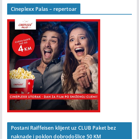
Cineplexx Palas – repertoar
Postani Raiffeisen klijent uz CLUB Paket bez
naknade i poklon dobrodošlice 50 KM