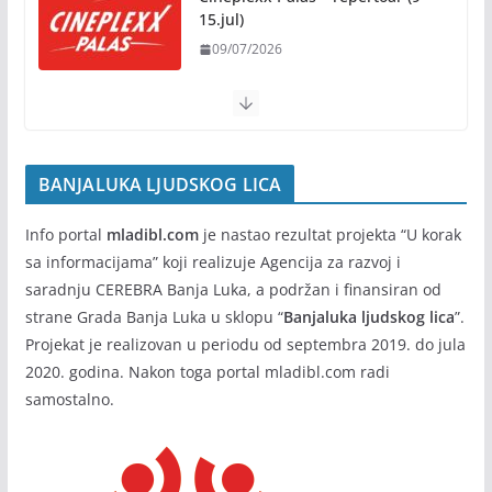
Kočićevim danima
15.jul)
07/08/2026
09/07/2026
BANJALUKA LJUDSKOG LICA
Info portal
mladibl.com
je nastao rezultat projekta “U korak
sa informacijama” koji realizuje Agencija za razvoj i
saradnju CEREBRA Banja Luka, a podržan i finansiran od
strane Grada Banja Luka u sklopu “
Banjaluka ljudskog lica
”.
Projekat je realizovan u periodu od septembra 2019. do jula
2020. godina. Nakon toga portal mladibl.com radi
samostalno.