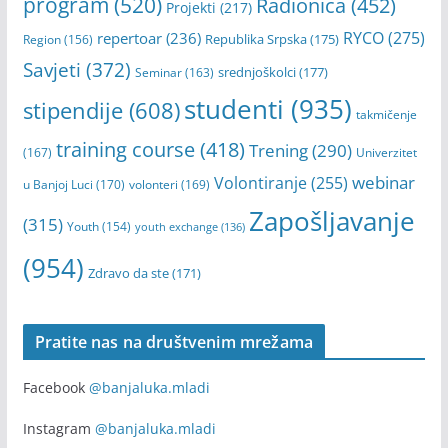
program
(520)
Radionica
(452)
Projekti
(217)
RYCO
(275)
repertoar
(236)
Republika Srpska
(175)
Region
(156)
Savjeti
(372)
srednjoškolci
(177)
Seminar
(163)
studenti
(935)
stipendije
(608)
takmičenje
training course
(418)
Trening
(290)
(167)
Univerzitet
webinar
Volontiranje
(255)
u Banjoj Luci
(170)
volonteri
(169)
Zapošljavanje
(315)
Youth
(154)
youth exchange
(136)
(954)
Zdravo da ste
(171)
Pratite nas na društvenim mrežama
Facebook
@banjaluka.mladi
Instagram
@banjaluka.mladi