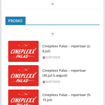
avgust, od 19.00 časova, u
Parku „Mladen Stojanović“
31/07/2026
PROMO
Preporuke građanima povodom toplotnog talasa
31/07/2026
Cineplexx Palas – repertoar (2-
Novo mjesto u našem gradu: Otvoren amfiteatar
8.jul)
kod Pravnog fakulteta
02/07/2026
31/07/2026
Cineplexx Palas – repertoar
Na jesen počinje novo poglavlje za Banju Luku:
(30.jul-5.avgust)
Starčevica dobija prvu senzornu baštu u Republici
30/07/2026
Srpskoj
05/08/2026
Cineplexx Palas – repertoar (9-
15.jul)
Banja Luka domaćin „Vespa