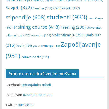
Savjeti
(372)
srednjoškolci
(177)
Seminar
(163)
studenti
(933)
stipendije
(608)
takmičenje
training course
(418)
Trening
(290)
(167)
Univerzitet
webinar
Volontiranje
(255)
u Banjoj Luci
(170)
volonteri
(169)
Zapošljavanje
(315)
Youth
(154)
youth exchange
(135)
(951)
Zdravo da ste
(171)
Pratite nas na društvenim mrežama
Facebook
@banjaluka.mladi
Instagram
@banjaluka.mladi
Twitter
@mladibl