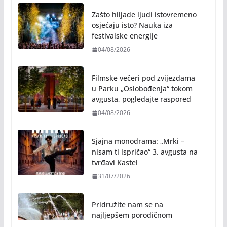
Zašto hiljade ljudi istovremeno
osjećaju isto? Nauka iza
festivalske energije
04/08/2026
Filmske večeri pod zvijezdama
u Parku „Oslobođenja“ tokom
avgusta, pogledajte raspored
04/08/2026
Sjajna monodrama: „Mrki –
nisam ti ispričao“ 3. avgusta na
tvrđavi Kastel
31/07/2026
Pridružite nam se na
najljepšem porodičnom
druženju ovog ljeta: Subota, 1.