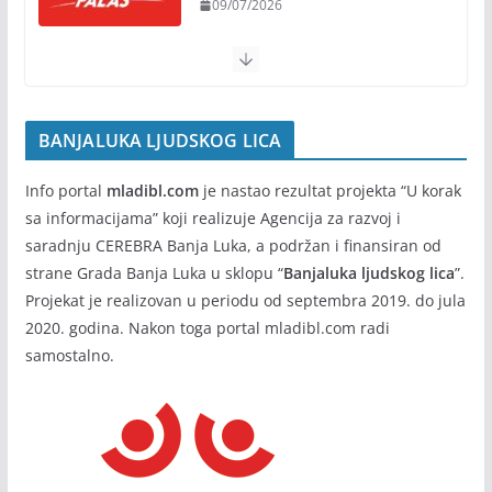
09/07/2026
susreta“ od 7. do 9. avgusta
05/08/2026
BANJALUKA LJUDSKOG LICA
Info portal
mladibl.com
je nastao rezultat projekta “U korak
sa informacijama” koji realizuje Agencija za razvoj i
saradnju CEREBRA Banja Luka, a podržan i finansiran od
strane Grada Banja Luka u sklopu “
Banjaluka ljudskog lica
”.
Projekat je realizovan u periodu od septembra 2019. do jula
2020. godina. Nakon toga portal mladibl.com radi
samostalno.