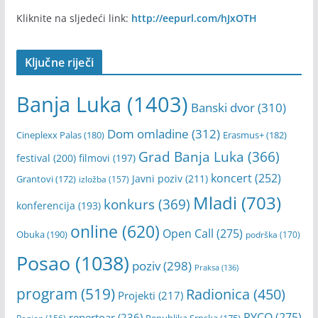
Kliknite na sljedeći link:
http://eepurl.com/hJxOTH
Ključne riječi
Banja Luka
(1403)
Banski dvor
(310)
Dom omladine
(312)
Cineplexx Palas
(180)
Erasmus+
(182)
Grad Banja Luka
(366)
festival
(200)
filmovi
(197)
koncert
(252)
Javni poziv
(211)
Grantovi
(172)
izložba
(157)
Mladi
(703)
konkurs
(369)
konferencija
(193)
online
(620)
Open Call
(275)
Obuka
(190)
podrška
(170)
Posao
(1038)
poziv
(298)
Praksa
(136)
program
(519)
Radionica
(450)
Projekti
(217)
RYCO
(275)
repertoar
(236)
Republika Srpska
(175)
Region
(156)