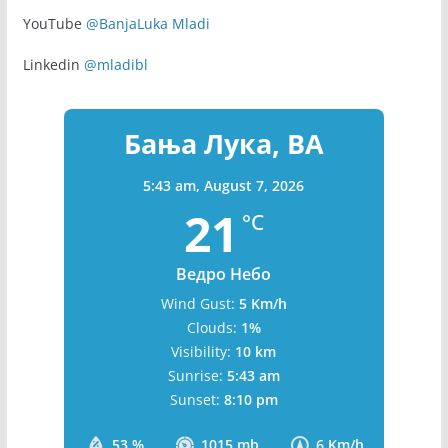
YouTube
@BanjaLuka Mladi
Linkedin
@mladibl
Бања Лука, BA
5:43 am,
August 7, 2026
21
°C
Ведро Небо
Wind Gust:
5 Km/h
Clouds:
1%
Visibility:
10 km
Sunrise:
5:43 am
Sunset:
8:10 pm
53 %
1015 mb
6 Km/h