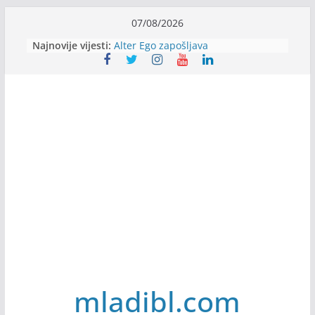
Skip
07/08/2026
to
Najnovije vijesti:
Alter Ego zapošljava
content
Sjajna arhitektonska praksa u
Švajcarskoj
mJob zapošljava
Veranda zapošljava
Body Factory zapošljava
mladibl.com