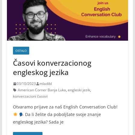
OSTALO
Časovi konverzacionog
engleskog jezika
03/10/2023
mladibl
American Corner Banja Luka
,
engleski jezik
,
konverzacioni časovi
Otvaramo prijave za naš English Conversation Club!
Da li želite da poboljšate svoje znanje
engleskog jezika? Sada je