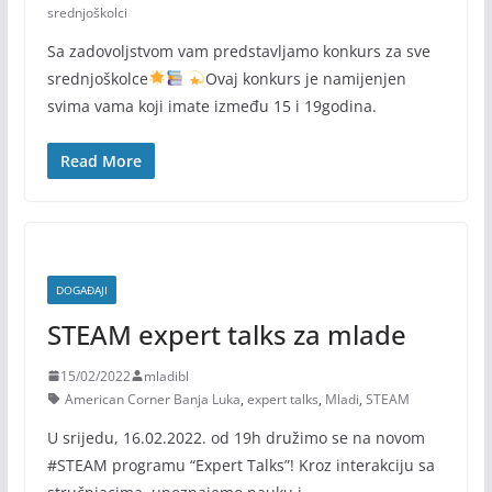
srednjoškolci
Sa zadovoljstvom vam predstavljamo konkurs za sve
srednjoškolce
Ovaj konkurs je namijenjen
svima vama koji imate između 15 i 19godina.
Read More
DOGAĐAJI
STEAM expert talks za mlade
15/02/2022
mladibl
American Corner Banja Luka
,
expert talks
,
Mladi
,
STEAM
U srijedu, 16.02.2022. od 19h družimo se na novom
#STEAM programu “Expert Talks”! Kroz interakciju sa