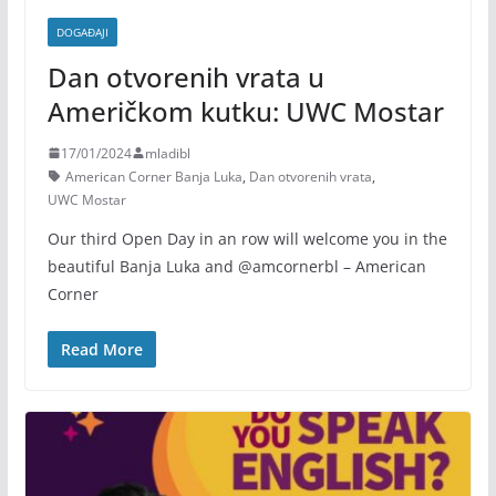
DOGAĐAJI
Dan otvorenih vrata u
Američkom kutku: UWC Mostar
17/01/2024
mladibl
American Corner Banja Luka
,
Dan otvorenih vrata
,
UWC Mostar
Our third Open Day in an row will welcome you in the
beautiful Banja Luka and @amcornerbl – American
Corner
Read More