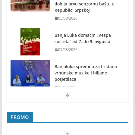
dobija prvu senzornu baštu u
Republici Srpskoj
05/08/2026
Banja Luka domaćin „Vespa
susreta“ od 7. do 9. avgusta
05/08/2026
Banjaluka spremna za tri dana
vrhunske muzike i hiljade
posjetilaca
05/08/2026
Humanost nadmašila sva očekivanja: Freshwave
akcija darivanja krvi odjeknula širom BiH
PROMO
04/08/2026