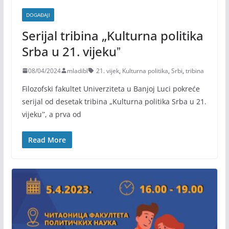
DOGAĐAJI
Serijal tribina „Kulturna politika
Srba u 21. vijekuˮ
08/04/2024
mladibl
21. vijek
,
Kulturna politika
,
Srbi
,
tribina
Filozofski fakultet Univerziteta u Banjoj Luci pokreće
serijal od desetak tribina „Kulturna politika Srba u 21.
vijekuˮ, a prva od
Read More