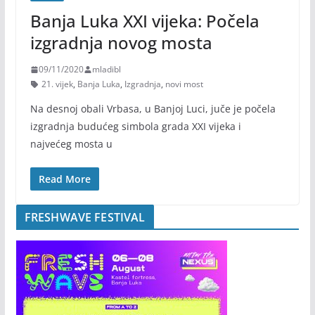
Banja Luka XXI vijeka: Počela
izgradnja novog mosta
09/11/2020
mladibl
21. vijek
,
Banja Luka
,
Izgradnja
,
novi most
Na desnoj obali Vrbasa, u Banjoj Luci, juče je počela
izgradnja budućeg simbola grada XXI vijeka i
najvećeg mosta u
Read More
FRESHWAVE FESTIVAL