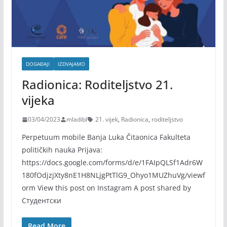
DOGAĐAJI
IZDVAJAMO
Radionica: Roditeljstvo 21.
vijeka
03/04/2023
mladibl
21. vijek
,
Radionica
,
roditeljstvo
Perpetuum mobile Banja Luka Čitaonica Fakulteta
političkih nauka Prijava:
https://docs.google.com/forms/d/e/1FAIpQLSf1Adr6W
180fOdjzjXty8nE1H8NLjgPtTlG9_Ohyo1MUZhuVg/viewf
orm View this post on Instagram A post shared by
Студентски
Read More