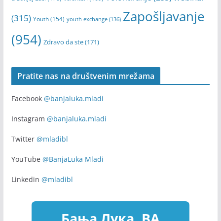
Zapošljavanje
(315)
Youth
(154)
youth exchange
(136)
(954)
Zdravo da ste
(171)
Pratite nas na društvenim mrežama
Facebook
@banjaluka.mladi
Instagram
@banjaluka.mladi
Twitter
@mladibl
YouTube
@BanjaLuka Mladi
Linkedin
@mladibl
Бања Лука, BA