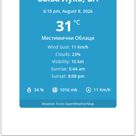
6:15 pm,
August 8, 2026
31
°C
Местимични Облаци
Wind Gust:
11 Km/h
Clouds:
23%
Visibility:
10 km
Sunrise:
5:44 am
Sunset:
8:08 pm
34 %
1016 mb
11 Km/h
Weather from OpenWeatherMap