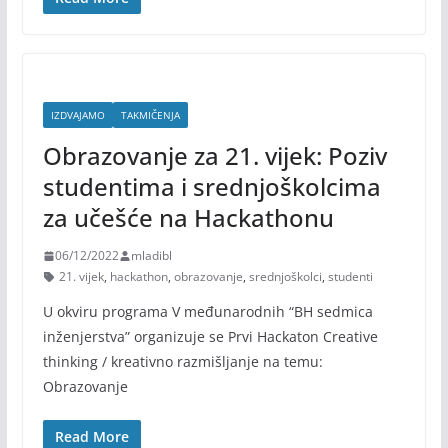
IZDVAJAMO
TAKMIČENJA
Obrazovanje za 21. vijek: Poziv
studentima i srednjoškolcima
za učešće na Hackathonu
06/12/2022
mladibl
21. vijek
,
hackathon
,
obrazovanje
,
srednjoškolci
,
studenti
U okviru programa V međunarodnih “BH sedmica
inženjerstva” organizuje se Prvi Hackaton Creative
thinking / kreativno razmišljanje na temu:
Obrazovanje
Read More