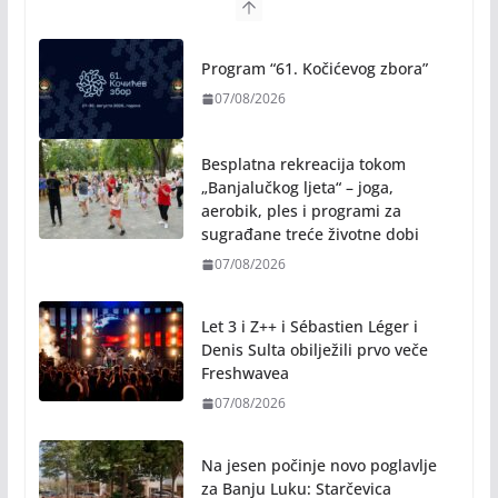
Program “61. Kočićevog zbora”
07/08/2026
Besplatna rekreacija tokom
„Banjalučkog ljeta“ – joga,
aerobik, ples i programi za
sugrađane treće životne dobi
07/08/2026
Let 3 i Z++ i Sébastien Léger i
Denis Sulta obilježili prvo veče
Freshwavea
07/08/2026
Na jesen počinje novo poglavlje
za Banju Luku: Starčevica