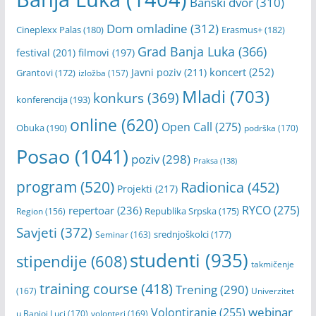
Banski dvor
(310)
Dom omladine
(312)
Cineplexx Palas
(180)
Erasmus+
(182)
Grad Banja Luka
(366)
festival
(201)
filmovi
(197)
koncert
(252)
Javni poziv
(211)
Grantovi
(172)
izložba
(157)
Mladi
(703)
konkurs
(369)
konferencija
(193)
online
(620)
Open Call
(275)
Obuka
(190)
podrška
(170)
Posao
(1041)
poziv
(298)
Praksa
(138)
program
(520)
Radionica
(452)
Projekti
(217)
RYCO
(275)
repertoar
(236)
Republika Srpska
(175)
Region
(156)
Savjeti
(372)
srednjoškolci
(177)
Seminar
(163)
studenti
(935)
stipendije
(608)
takmičenje
training course
(418)
Trening
(290)
(167)
Univerzitet
webinar
Volontiranje
(255)
u Banjoj Luci
(170)
volonteri
(169)