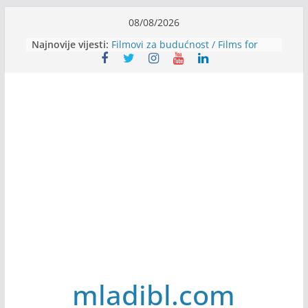
Skip
08/08/2026
to
Najnovije vijesti:
Filmovi za budućnost / Films for
content
Future
Youth Exhange: From Silence to
Strength
Dijaspora Servis zapošljava
Slatkica zapošljava
Stomatologija Kovačević zapošljava
mladibl.com