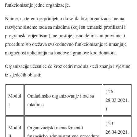
funkcionisanje jedne organizacije.
Naime, na terenu je primjetno da veliki broj organizacija nema
razvijene sisteme rada sa mladima (koji su tematski profilisani i
programski orijentisani), ne postoje jasno definisani pravilnici i
procedure što otežava svakodnevno funkcionisanje te umanjuje
mogućnost apliciranja na fondove i grantove kod donatora.
Organizacije učesnice će kroz četiri modula steći znanja i vještine
iz sljedećih oblasti:
( 26-
Modul
Omladinsko organizovanje i rad sa
28.03.2021.
I
mladima
)
( 23-
Modul
Organizacijski menadžment i
26.04.2021.
II
finansijsko-administrativne procedure