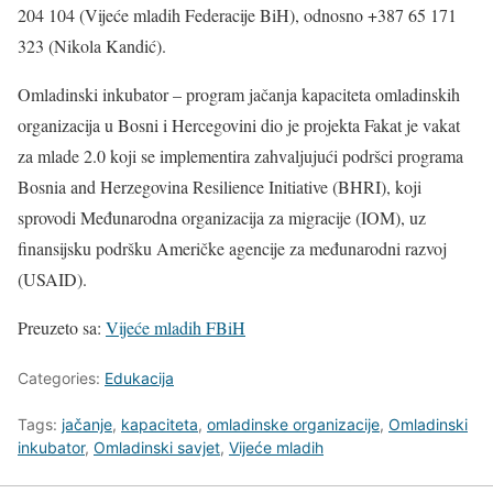
204 104 (Vijeće mladih Federacije BiH), odnosno +387 65 171
323 (Nikola Kandić).
Omladinski inkubator – program jačanja kapaciteta omladinskih
organizacija u Bosni i Hercegovini dio je projekta Fakat je vakat
za mlade 2.0 koji se implementira zahvaljujući podršci programa
Bosnia and Herzegovina Resilience Initiative (BHRI), koji
sprovodi Međunarodna organizacija za migracije (IOM), uz
finansijsku podršku Američke agencije za međunarodni razvoj
(USAID).
Preuzeto sa:
Vijeće mladih FBiH
Categories:
Edukacija
Tags:
jačanje
,
kapaciteta
,
omladinske organizacije
,
Omladinski
inkubator
,
Omladinski savjet
,
Vijeće mladih