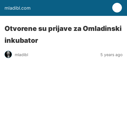
mladibl.com
Otvorene su prijave za Omladinski
inkubator
mladibl
5 years ago