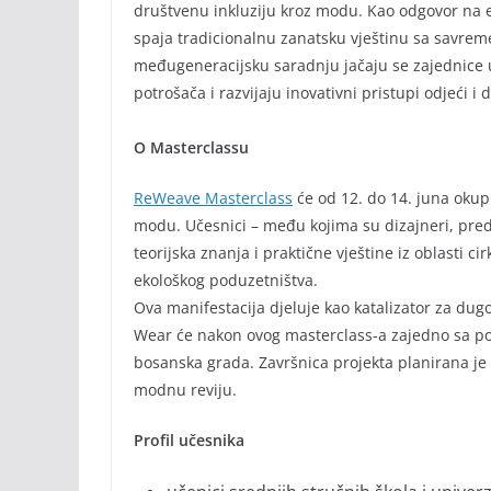
društvenu inkluziju kroz modu. Kao odgovor na e
spaja tradicionalnu zanatsku vještinu sa savreme
međugeneracijsku saradnju jačaju se zajednice 
potrošača i razvijaju inovativni pristupi odjeći i 
O Masterclassu
ReWeave Masterclass
će od 12. do 14. juna okup
modu. Učesnici – među kojima su dizajneri, preda
teorijska znanja i praktične vještine iz oblasti c
ekološkog poduzetništva.
Ova manifestacija djeluje kao katalizator za dug
Wear će nakon ovog masterclass-a zajedno sa poj
bosanska grada. Završnica projekta planirana je 
modnu reviju.
Profil učesnika