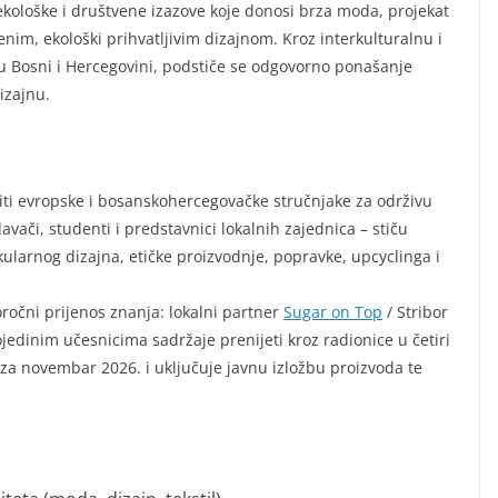
kološke i društvene izazove koje donosi brza moda, projekat
nim, ekološki prihvatljivim dizajnom. Kroz interkulturalnu i
u Bosni i Hercegovini, podstiče se odgovorno ponašanje
dizajnu.
iti evropske i bosanskohercegovačke stručnjake za održivu
vači, studenti i predstavnici lokalnih zajednica – stiču
irkularnog dizajna, etičke proizvodnje, popravke, upcyclinga i
oročni prijenos znanja: lokalni partner
Sugar on Top
/ Stribor
edinim učesnicima sadržaje prenijeti kroz radionice u četiri
za novembar 2026. i uključuje javnu izložbu proizvoda te