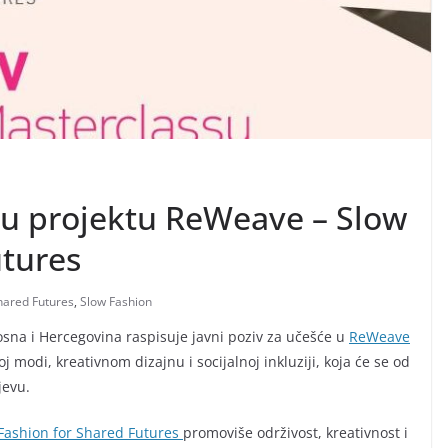
e u projektu ReWeave – Slow
utures
hared Futures
,
Slow Fashion
osna i Hercegovina raspisuje javni poziv za učešće u
ReWeave
 modi, kreativnom dizajnu i socijalnoj inkluziji, koja će se od
jevu.
Fashion for Shared Futures
promoviše održivost, kreativnost i