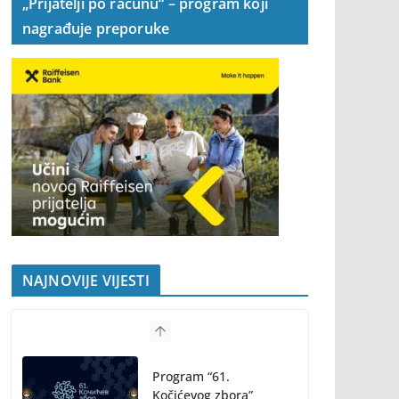
„Prijatelji po računu“ – program koji
nagrađuje preporuke
NAJNOVIJE VIJESTI
Program “61.
Kočićevog zbora”