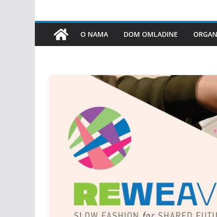
O NAMA
DOM OMLADINE
ORGANI