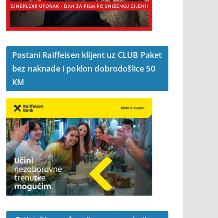
Postani Raiffeisen klijent uz CLUB Paket
bez naknade i poklon dobrodošlice 50
KM