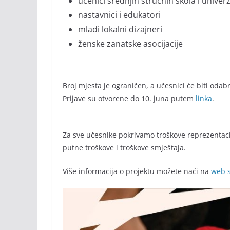
učenici srednjih stručnih škola i univerz
nastavnici i edukatori
mladi lokalni dizajneri
ženske zanatske asocijacije
Broj mjesta je ograničen, a učesnici će biti odabr
Prijave su otvorene do 10. juna putem
linka
.
Za sve učesnike pokrivamo troškove reprezentacij
putne troškove i troškove smještaja.
Više informacija o projektu možete naći na
web s