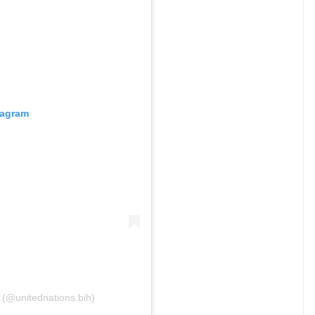
tagram
 (@unitednations.bih)