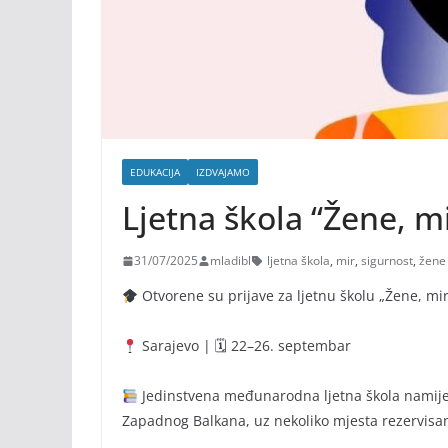
EDUKACIJA
IZDVAJAMO
Ljetna škola “Žene, mi
31/07/2025
mladibl
ljetna škola
,
mir
,
sigurnost
,
žene
Otvorene su prijave za ljetnu školu „Žene, mir
Sarajevo | 🗓 22–26. septembar
Jedinstvena međunarodna ljetna škola namij
Zapadnog Balkana, uz nekoliko mjesta rezervis