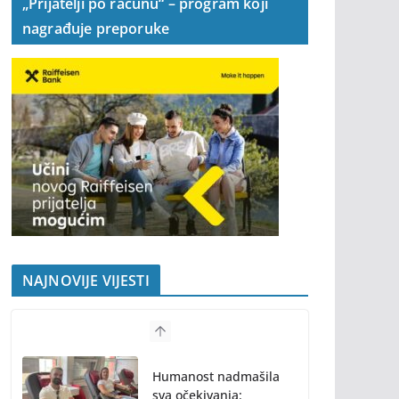
„Prijatelji po računu“ – program koji
nagrađuje preporuke
NAJNOVIJE VIJESTI
Humanost nadmašila
sva očekivanja: