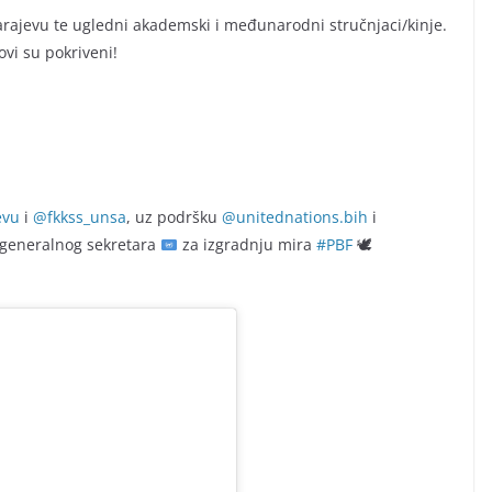
Sarajevu te ugledni akademski i međunarodni stručnjaci/kinje.
ovi su pokriveni!
evu
i
@fkkss_unsa
, uz podršku
@unitednations.bih
i
 generalnog sekretara
za izgradnju mira
#PBF
🕊