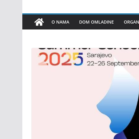
O NAMA
DOM OMLADINE
ORGANI