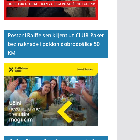
Postani Raiffeisen klijent uz CLUB Paket
bez naknade i poklon dobrodošlice 50
KM