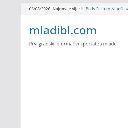
Skip
Najnovije vijesti:
Body Factory zapošlja
06/08/2026
to
Alter Ego zapošljava
Sjajna arhitektonska 
content
mladibl.com
Švajcarskoj
mJob zapošljava
Veranda zapošljava
Prvi gradski informativni portal za mlade