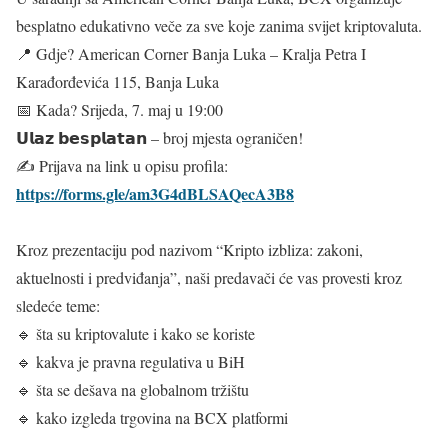
besplatno edukativno veče za sve koje zanima svijet kriptovaluta.
📍 Gdje? American Corner Banja Luka – Kralja Petra I
Karađorđevića 115, Banja Luka
📅 Kada? Srijeda, 7. maj u 19:00
𝗨𝗹𝗮𝘇 𝗯𝗲𝘀𝗽𝗹𝗮𝘁𝗮𝗻 – broj mjesta ograničen!
✍️ Prijava na link u opisu profila:
https://forms.gle/am3G4dBLSAQecA3B8
Kroz prezentaciju pod nazivom “Kripto izbliza: zakoni,
aktuelnosti i predviđanja”, naši predavači će vas provesti kroz
sledeće teme:
🔹 šta su kriptovalute i kako se koriste
🔹 kakva je pravna regulativa u BiH
🔹 šta se dešava na globalnom tržištu
🔹 kako izgleda trgovina na BCX platformi