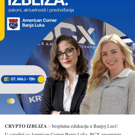
𝐂𝐑𝐘𝐏𝐓𝐎 𝐈𝐙𝐁𝐋𝐈𝐙𝐀 – besplatna edukacija u Banjoj Luci!
U saradnji sa American Corner Banja Luka, BCX organizuje