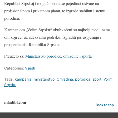
Republici Srpskoj i mogućnost da se pojedinci ostvare na
profesionalnom i privatnom planu, te izgrade stabilnu i sretnu
porodicu.
Kampanjom „Volim Srpsku“ obuhvaćeni su najbolji među nama,
oni koji će, uz adekvatnu podršku, izgraditi još uspješniju i
prosperitetniju Republiku Srpsku.
Preuzeto sa:
Ministarstvo porodice, omladine i sporta
Categories:
Vijesti
Tags:
kampanja
,
ministarstvo
,
Omladina
,
porodica
,
sport
,
Volim
Srpsku
mladibl.com
Back to top