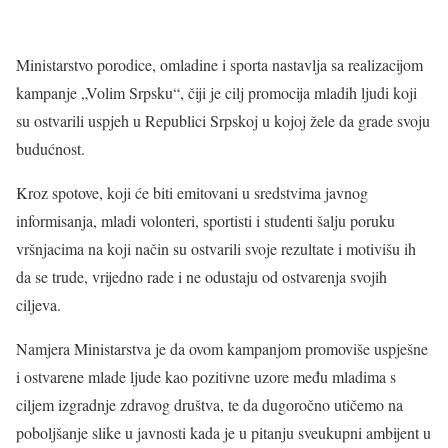
Ministarstvo porodice, omladine i sporta nastavlja sa realizacijom
kampanje „Volim Srpsku“, čiji je cilj promocija mladih ljudi koji
su ostvarili uspjeh u Republici Srpskoj u kojoj žele da grade svoju
budućnost.
Kroz spotove, koji će biti emitovani u sredstvima javnog
informisanja, mladi volonteri, sportisti i studenti šalju poruku
vršnjacima na koji način su ostvarili svoje rezultate i motivišu ih
da se trude, vrijedno rade i ne odustaju od ostvarenja svojih
ciljeva.
Namjera Ministarstva je da ovom kampanjom promoviše uspješne
i ostvarene mlade ljude kao pozitivne uzore među mladima s
ciljem izgradnje zdravog društva, te da dugoročno utičemo na
poboljšanje slike u javnosti kada je u pitanju sveukupni ambijent u