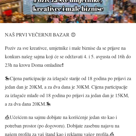
NAŠ PRVI VEČERNJI BAZAR 😍
Poziv za sve kreativce, umjetnike i male biznise da se prijave na
konkurs našeg sajma koji će se održavati 4. i 5. avgusta od 16h do
23h na krovu Doma omladine❗️
🎠Cijena participacije za izlagače starije od 18 godina po prijavi za
jedan dan je 20KM, a za dva dana je 30KM. Cijena participacije
za izlagače mlađe od 18 godina po prijavi za jedan dan je 15KM,
a za dva dana 20KM.🎠
🎪Učešćem na sajmu dobijate na korišćenje jedan sto kao i
potreban prostor (po dogovoru). Dobijate zasebnu najavu na
našem profilu za vaš štand kao i reklamu vašeg profila.🎪