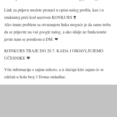
Link za prijavu možete pronaći u opisu našeg profila, kao i u
istaknutoj priči kod nazivom KONKURS ❣️
Ako imate problem sa otvaranjem linka moguće je da samo treba
da se prijavite na vaš google nalog, a ako idalje ne funkcioniše
javite nam se porukom u DM. ❤
KONKURS TRAJE DO 20.7. KADA I OBJAVLJUJEMO
UČESNIKE 💗
Više informacija o sajmu uskoro, a u slučaju kiše sajam će se
održati u holu broj 3 Doma omladine.