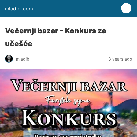
mladibl.com
Večernji bazar – Konkurs za
učešće
mladibl
3 years ago