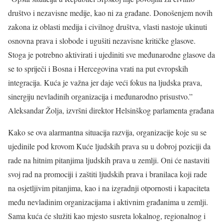
društvo i nezavisne medije, kao ni za građane. Donošenjem novih
zakona iz oblasti medija i civilnog društva, vlasti nastoje ukinuti
osnovna prava i slobode i ugušiti nezavisne kritičke glasove.
Stoga je potrebno aktivirati i ujediniti sve međunarodne glasove da
se to spriječi i Bosna i Hercegovina vrati na put evropskih
integracija. Kuća je važna jer daje veći fokus na ljudska prava,
sinergiju nevladinih organizacija i međunarodno prisustvo.”
Aleksandar Žolja, izvršni direktor Helsinškog parlamenta građana
Kako se ova alarmantna situacija razvija, organizacije koje su se
ujedinile pod krovom Kuće ljudskih prava su u dobroj poziciji da
rade na hitnim pitanjima ljudskih prava u zemlji. Oni će nastaviti
svoj rad na promociji i zaštiti ljudskih prava i branilaca koji rade
na osjetljivim pitanjima, kao i na izgradnji otpornosti i kapaciteta
među nevladinim organizacijama i aktivnim građanima u zemlji.
Sama kuća će služiti kao mjesto susreta lokalnog, regionalnog i