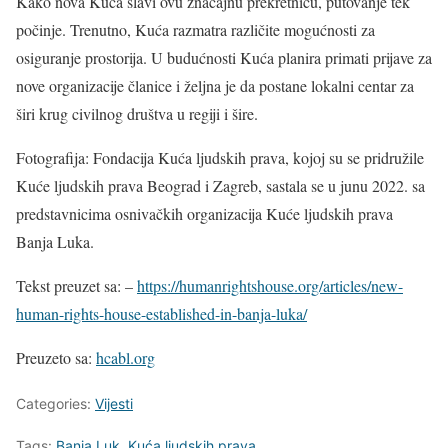
Kako nova Kuća slavi ovu značajnu prekretnicu, putovanje tek
počinje. Trenutno, Kuća razmatra različite mogućnosti za
osiguranje prostorija. U budućnosti Kuća planira primati prijave za
nove organizacije članice i željna je da postane lokalni centar za
širi krug civilnog društva u regiji i šire.
Fotografija: Fondacija Kuća ljudskih prava, kojoj su se pridružile
Kuće ljudskih prava Beograd i Zagreb, sastala se u junu 2022. sa
predstavnicima osnivačkih organizacija Kuće ljudskih prava
Banja Luka.
Tekst preuzet sa: –
https://humanrightshouse.org/articles/new-
human-rights-house-established-in-banja-luka/
Preuzeto sa:
hcabl.org
Categories:
Vijesti
Tags:
Banja Luk
,
Kuća ljudskih prava