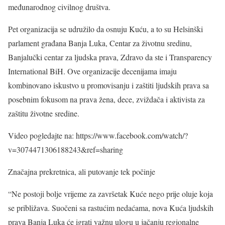
međunarodnog civilnog društva.
Pet organizacija se udružilo da osnuju Kuću, a to su Helsinški
parlament građana Banja Luka, Centar za životnu sredinu,
Banjalučki centar za ljudska prava, Zdravo da ste i Transparency
International BiH. Ove organizacije decenijama imaju
kombinovano iskustvo u promovisanju i zaštiti ljudskih prava sa
posebnim fokusom na prava žena, dece, zviždača i aktivista za
zaštitu životne sredine.
Video pogledajte na: https://www.facebook.com/watch/?
v=3074471306188243&ref=sharing
Značajna prekretnica, ali putovanje tek počinje
“Ne postoji bolje vrijeme za završetak Kuće nego prije oluje koja
se približava. Suočeni sa rastućim nedaćama, nova Kuća ljudskih
prava Banja Luka će igrati važnu ulogu u jačanju regionalne