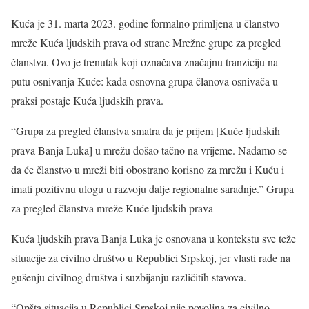
Kuća je 31. marta 2023. godine formalno primljena u članstvo
mreže Kuća ljudskih prava od strane Mrežne grupe za pregled
članstva. Ovo je trenutak koji označava značajnu tranziciju na
putu osnivanja Kuće: kada osnovna grupa članova osnivača u
praksi postaje Kuća ljudskih prava.
“Grupa za pregled članstva smatra da je prijem [Kuće ljudskih
prava Banja Luka] u mrežu došao tačno na vrijeme. Nadamo se
da će članstvo u mreži biti obostrano korisno za mrežu i Kuću i
imati pozitivnu ulogu u razvoju dalje regionalne saradnje.” Grupa
za pregled članstva mreže Kuće ljudskih prava
Kuća ljudskih prava Banja Luka je osnovana u kontekstu sve teže
situacije za civilno društvo u Republici Srpskoj, jer vlasti rade na
gušenju civilnog društva i suzbijanju različitih stavova.
“Opšta situacija u Republici Srpskoj nije povoljna za civilno