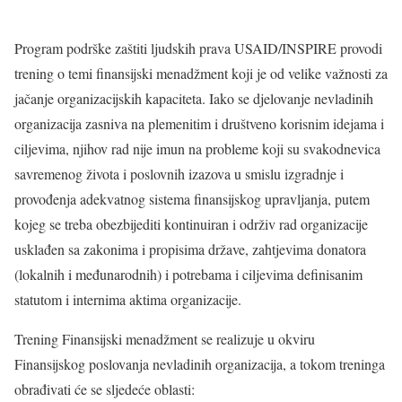
Program podrške zaštiti ljudskih prava USAID/INSPIRE provodi
trening o temi finansijski menadžment koji je od velike važnosti za
jačanje organizacijskih kapaciteta. Iako se djelovanje nevladinih
organizacija zasniva na plemenitim i društveno korisnim idejama i
ciljevima, njihov rad nije imun na probleme koji su svakodnevica
savremenog života i poslovnih izazova u smislu izgradnje i
provođenja adekvatnog sistema finansijskog upravljanja, putem
kojeg se treba obezbijediti kontinuiran i održiv rad organizacije
usklađen sa zakonima i propisima države, zahtjevima donatora
(lokalnih i međunarodnih) i potrebama i ciljevima definisanim
statutom i internima aktima organizacije.
Trening Finansijski menadžment se realizuje u okviru
Finansijskog poslovanja nevladinih organizacija, a tokom treninga
obrađivati će se sljedeće oblasti: