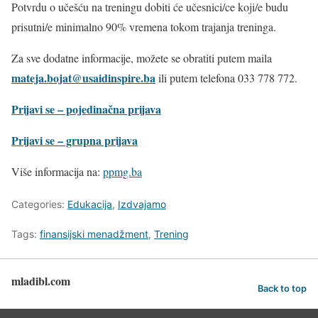
Potvrdu o učešću na treningu dobiti će učesnici/ce koji/e budu
prisutni/e minimalno 90% vremena tokom trajanja treninga.
Za sve dodatne informacije, možete se obratiti putem maila
mateja.bojat@usaidinspire.ba
ili putem telefona 033 778 772.
Prijavi se – pojedinačna prijava
Prijavi se – grupna prijava
Više informacija na:
ppmg.ba
Categories:
Edukacija
,
Izdvajamo
Tags:
finansijski menadžment
,
Trening
mladibl.com
Back to top