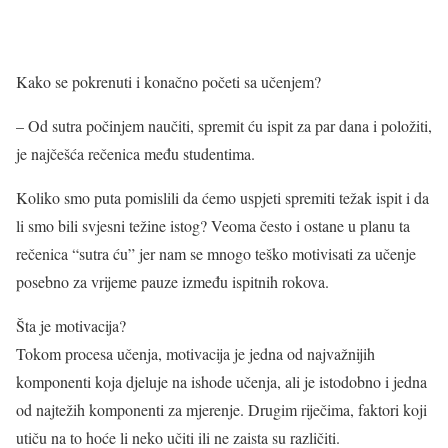
Kako se pokrenuti i konačno početi sa učenjem?
– Od sutra počinjem naučiti, spremit ću ispit za par dana i položiti,
je najčešća rečenica među studentima.
Koliko smo puta pomislili da ćemo uspjeti spremiti težak ispit i da
li smo bili svjesni težine istog? Veoma često i ostane u planu ta
rečenica “sutra ću” jer nam se mnogo teško motivisati za učenje
posebno za vrijeme pauze između ispitnih rokova.
Šta je motivacija?
Tokom procesa učenja, motivacija je jedna od najvažnijih
komponenti koja djeluje na ishode učenja, ali je istodobno i jedna
od najtežih komponenti za mjerenje. Drugim riječima, faktori koji
utiču na to hoće li neko učiti ili ne zaista su različiti.