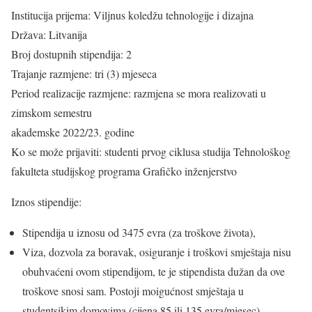
Institucija prijema: Viljnus koledžu tehnologije i dizajna
Država: Litvanija
Broj dostupnih stipendija: 2
Trajanje razmjene: tri (3) mjeseca
Period realizacije razmjene: razmjena se mora realizovati u
zimskom semestru
akademske 2022/23. godine
Ko se može prijaviti: studenti prvog ciklusa studija Tehnološkog
fakulteta studijskog programa Grafičko inženjerstvo
Iznos stipendije:
Stipendija u iznosu od 3475 evra (za troškove života),
Viza, dozvola za boravak, osiguranje i troškovi smještaja nisu
obuhvaćeni ovom stipendijom, te je stipendista dužan da ove
troškove snosi sam. Postoji moigućnost smještaja u
studentsikim domovima (cijena 85 ili 135 evra/mjesec).