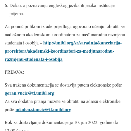
Dokaz o poznavanju engleskog jezika ili jezika institucije
prijema.
Za pomoć prilikom izrade prijedloga ugovora o učenju, obratiti se
nadležnom akademskom koordinatoru za međunarodnu razmjenu
http://unibl.org/sr/saradnja/kancelarija-
studenata i osoblja –
prore
k
tora/akademski-koordinatori-za-medjunarodnu-
razmjenu-studenata-i-osoblja
PRIJAVA:
Sva tražena dokumentacija se dostavlja putem elektronske pošte
goran.vucic@tf.unibl.org
Za sva dodatna pitanja možete se obratiti na adresu elektronske
mladen.stancic@tf.unibl.org
pošte
Rok za dostavljanje dokumentacije je 10. jun 2022. godine do
12:00 časova.