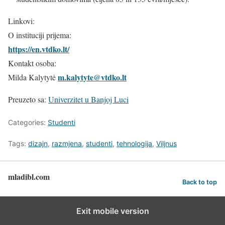
Linkovi:
O instituciji prijema:
https://en.vtdko.lt/
Kontakt osoba:
m.kalytyte@vtdko.lt
Milda Kalytytė
Preuzeto sa:
Univerzitet u Banjoj Luci
Categories:
Studenti
Tags:
dizajn
,
razmjena
,
studenti
,
tehnologija
,
Viljnus
mladibl.com
Back to top
Exit mobile version