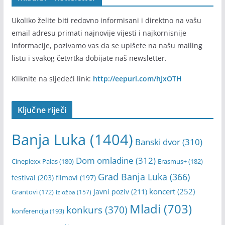
Ukoliko želite biti redovno informisani i direktno na vašu
email adresu primati najnovije vijesti i najkornisnije
informacije, pozivamo vas da se upišete na našu mailing
listu i svakog četvrtka dobijate naš newsletter.
Kliknite na sljedeći link:
http://eepurl.com/hJxOTH
Ključne riječi
Banja Luka
(1404)
Banski dvor
(310)
Dom omladine
(312)
Cineplexx Palas
(180)
Erasmus+
(182)
Grad Banja Luka
(366)
festival
(203)
filmovi
(197)
koncert
(252)
Javni poziv
(211)
Grantovi
(172)
izložba
(157)
Mladi
(703)
konkurs
(370)
konferencija
(193)