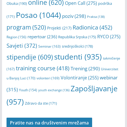
online
(620)
Open Call
(275)
Obuka
(190)
podrška
Posao
(1044)
poziv
(298)
(171)
Praksa
(138)
program
(520)
Radionica
(452)
Projekti
(217)
RYCO
(275)
repertoar
(236)
Republika Srpska
(175)
Region
(156)
Savjeti
(372)
srednjoškolci
(178)
Seminar
(163)
studenti
(935)
stipendije
(609)
takmičenje
training course
(418)
Trening
(290)
(167)
Univerzitet
webinar
Volontiranje
(255)
u Banjoj Luci
(170)
volonteri
(169)
Zapošljavanje
(315)
Youth
(154)
youth exchange
(136)
(957)
Zdravo da ste
(171)
Pratite nas na društvenim mrežama