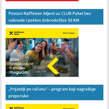
Postani Raiffeisen klijent uz CLUB Paket bez
naknade i poklon dobrodošlice 50 KM
„Prijatelji po računu“ – program koji nagrađuje
preporuke