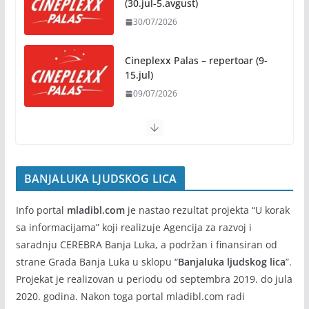
(30.jul-5.avgust)
Turnir u malom fudbalu
30/07/2026
„Akvana 2026“ od 12. do 14.
avgusta
Cineplexx Palas – repertoar (9-
10/08/2026
15.jul)
09/07/2026
BANJALUKA LJUDSKOG LICA
Info portal
mladibl.com
je nastao rezultat projekta “U korak
sa informacijama” koji realizuje Agencija za razvoj i
saradnju CEREBRA Banja Luka, a podržan i finansiran od
strane Grada Banja Luka u sklopu “
Banjaluka ljudskog lica
”.
Projekat je realizovan u periodu od septembra 2019. do jula
2020. godina. Nakon toga portal mladibl.com radi