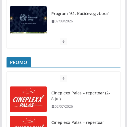
Program “61. Kočićevog zbora”
07/08/2026
Besplatna rekreacija tokom
„Banjalučkog ljeta“ – joga,
aerobik, ples i programi za
sugrađane treće životne dobi
PROMO
07/08/2026
Let 3 i Z++ i Sébastien Léger i Denis Sulta obilježili
prvo veče Freshwavea
Cineplexx Palas – repertoar (2-
07/08/2026
8.jul)
02/07/2026
Festival “Kreativni avgust”
10/08/2026
Cineplexx Palas – repertoar