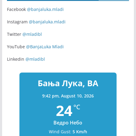
Facebook
@banjaluka.mladi
Instagram
@banjaluka.mladi
Twitter
@mladibl
YouTube
@BanjaLuka Mladi
Linkedin
@mladibl
Бања Лука, BA
9:42 pm,
August 10, 2026
24
°C
Ведро Небо
Wind Gust:
5 Km/h