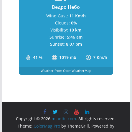
Ведро Небо
Wind Gust:
11 Km/h
Clouds:
0%
Visibility:
10 km
Sunrise:
5:46 am
Sunset:
8:07 pm
41 %
1019 mb
7 Km/h
Weather from OpenWeatherMap
Copyright © 2026
mladibl.com
. All rights reserved.
Theme:
ColorMag Pro
by ThemeGrill. Powered by