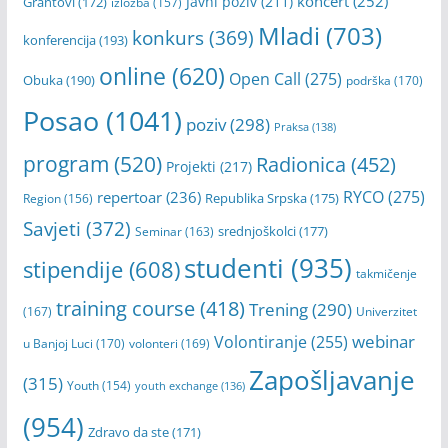
koncert
(252)
Javni poziv
(211)
Grantovi
(172)
izložba
(157)
Mladi
(703)
konkurs
(369)
konferencija
(193)
online
(620)
Open Call
(275)
Obuka
(190)
podrška
(170)
Posao
(1041)
poziv
(298)
Praksa
(138)
program
(520)
Radionica
(452)
Projekti
(217)
RYCO
(275)
repertoar
(236)
Republika Srpska
(175)
Region
(156)
Savjeti
(372)
srednjoškolci
(177)
Seminar
(163)
studenti
(935)
stipendije
(608)
takmičenje
training course
(418)
Trening
(290)
(167)
Univerzitet
webinar
Volontiranje
(255)
u Banjoj Luci
(170)
volonteri
(169)
Zapošljavanje
(315)
Youth
(154)
youth exchange
(136)
(954)
Zdravo da ste
(171)