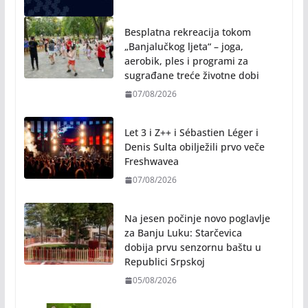
Besplatna rekreacija tokom
„Banjalučkog ljeta“ – joga,
aerobik, ples i programi za
sugrađane treće životne dobi
07/08/2026
Let 3 i Z++ i Sébastien Léger i
Denis Sulta obilježili prvo veče
Freshwavea
07/08/2026
Na jesen počinje novo poglavlje
za Banju Luku: Starčevica
dobija prvu senzornu baštu u
Republici Srpskoj
05/08/2026