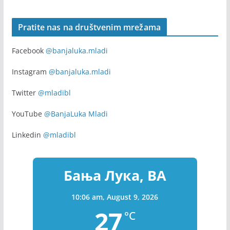
Pratite nas na društvenim mrežama
Facebook
@banjaluka.mladi
Instagram
@banjaluka.mladi
Twitter
@mladibl
YouTube
@BanjaLuka Mladi
Linkedin
@mladibl
Бања Лука, BA
10:06 am,
August 9, 2026
27
°C