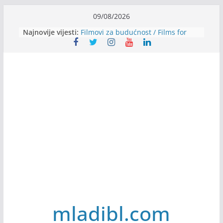
Skip
09/08/2026
to
Najnovije vijesti:
Filmovi za budućnost / Films for
content
Future
Youth Exhange: From Silence to
Strength
Dijaspora Servis zapošljava
Slatkica zapošljava
Stomatologija Kovačević zapošljava
mladibl.com