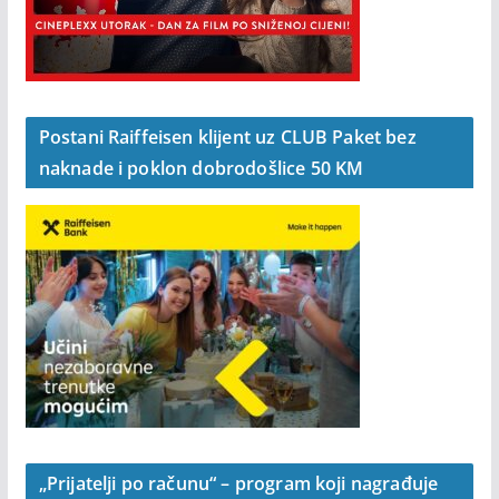
Postani Raiffeisen klijent uz CLUB Paket bez
naknade i poklon dobrodošlice 50 KM
„Prijatelji po računu“ – program koji nagrađuje