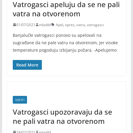
Vatrogasci apeluju da se ne pali
vatra na otvorenom
01/07/2021
mladibl
Apel
,
oprez
,
vatra
,
vatrogasci
Banjalučki vatrogasci ponovo su apelovali na
sugrađane da ne pale vatru na otvorenom, jer visoke
temperature pogoduju izbijanju požara. -Apelujemo
Read More
VIJESTI
Vatrogasci upozoravaju da se
ne pali vatra na otvorenom
24/02/2021
mladibl