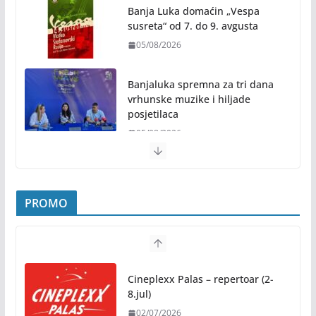
Banja Luka domaćin „Vespa
susreta“ od 7. do 9. avgusta
05/08/2026
Banjaluka spremna za tri dana
vrhunske muzike i hiljade
posjetilaca
05/08/2026
Humanost nadmašila sva očekivanja: Freshwave
akcija darivanja krvi odjeknula širom BiH
PROMO
04/08/2026
Zašto hiljade ljudi istovremeno osjećaju isto?
Nauka iza festivalske energije
Cineplexx Palas – repertoar (2-
04/08/2026
8.jul)
02/07/2026