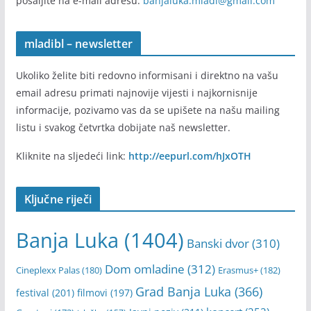
pošaljite na e-mail adresu:
banjaluka.mladi@gmail.com
mladibl – newsletter
Ukoliko želite biti redovno informisani i direktno na vašu
email adresu primati najnovije vijesti i najkornisnije
informacije, pozivamo vas da se upišete na našu mailing
listu i svakog četvrtka dobijate naš newsletter.
Kliknite na sljedeći link:
http://eepurl.com/hJxOTH
Ključne riječi
Banja Luka
(1404)
Banski dvor
(310)
Dom omladine
(312)
Cineplexx Palas
(180)
Erasmus+
(182)
Grad Banja Luka
(366)
festival
(201)
filmovi
(197)