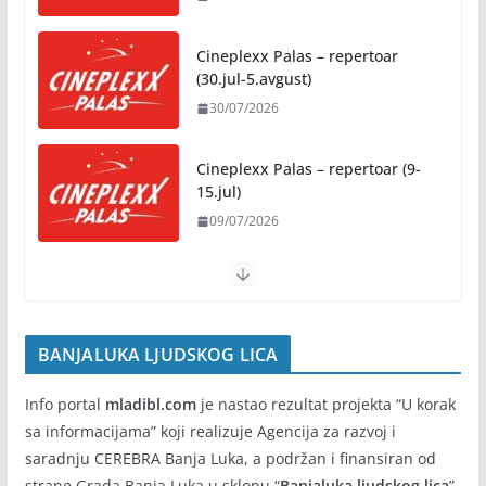
Besplatni udžbenici za sve osnovce od školske
2026/2027. godine
Cineplexx Palas – repertoar
07/08/2026
(30.jul-5.avgust)
30/07/2026
Rukotvorine u srcu grada:
Tradicija i kreativnost u susret
Kočićevim danima
Cineplexx Palas – repertoar (9-
15.jul)
07/08/2026
09/07/2026
BANJALUKA LJUDSKOG LICA
Info portal
mladibl.com
je nastao rezultat projekta “U korak
sa informacijama” koji realizuje Agencija za razvoj i
saradnju CEREBRA Banja Luka, a podržan i finansiran od
strane Grada Banja Luka u sklopu “
Banjaluka ljudskog lica
”.