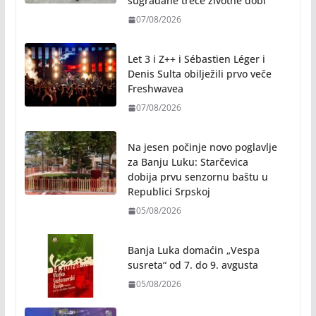
sugrađane treće životne dobi
07/08/2026
Let 3 i Z++ i Sébastien Léger i
Denis Sulta obilježili prvo veče
Freshwavea
07/08/2026
Na jesen počinje novo poglavlje
za Banju Luku: Starčevica
dobija prvu senzornu baštu u
Republici Srpskoj
05/08/2026
Banja Luka domaćin „Vespa
susreta“ od 7. do 9. avgusta
05/08/2026