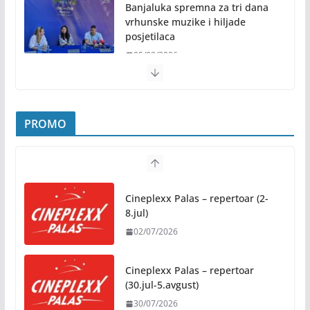
Banjaluka spremna za tri dana
vrhunske muzike i hiljade
posjetilaca
05/08/2026
Humanost nadmašila sva očekivanja: Freshwave
akcija darivanja krvi odjeknula širom BiH
PROMO
04/08/2026
Zašto hiljade ljudi istovremeno osjećaju isto?
Nauka iza festivalske energije
Cineplexx Palas – repertoar (2-
04/08/2026
8.jul)
02/07/2026
Besplatni udžbenici za sve
osnovce od školske 2026/2027.
godine
Cineplexx Palas – repertoar
(30.jul-5.avgust)
07/08/2026
30/07/2026