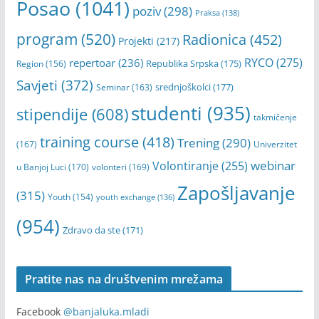
Posao
(1041)
poziv
(298)
Praksa
(138)
program
(520)
Radionica
(452)
Projekti
(217)
RYCO
(275)
repertoar
(236)
Republika Srpska
(175)
Region
(156)
Savjeti
(372)
srednjoškolci
(177)
Seminar
(163)
studenti
(935)
stipendije
(608)
takmičenje
training course
(418)
Trening
(290)
(167)
Univerzitet
webinar
Volontiranje
(255)
u Banjoj Luci
(170)
volonteri
(169)
Zapošljavanje
(315)
Youth
(154)
youth exchange
(136)
(954)
Zdravo da ste
(171)
Pratite nas na društvenim mrežama
Facebook
@banjaluka.mladi