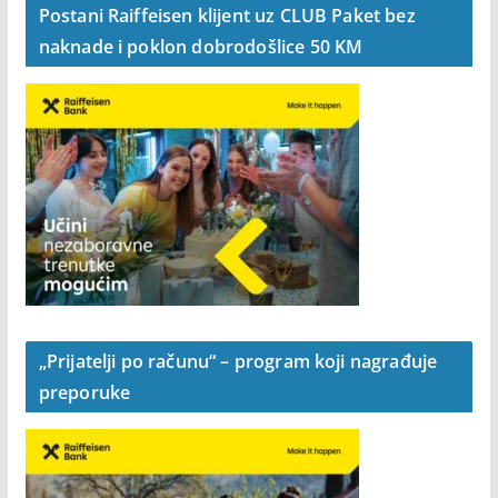
Postani Raiffeisen klijent uz CLUB Paket bez
naknade i poklon dobrodošlice 50 KM
„Prijatelji po računu“ – program koji nagrađuje
preporuke