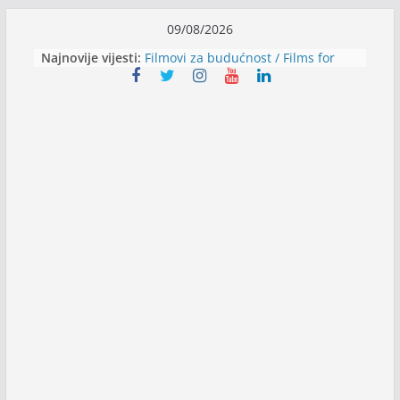
Skip
09/08/2026
to
Najnovije vijesti:
Filmovi za budućnost / Films for
content
Future
Youth Exhange: From Silence to
Strength
Dijaspora Servis zapošljava
Slatkica zapošljava
Stomatologija Kovačević zapošljava