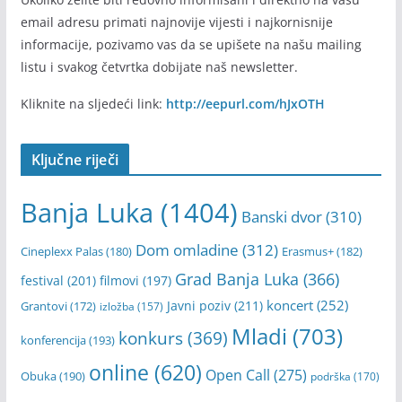
email adresu primati najnovije vijesti i najkornisnije
informacije, pozivamo vas da se upišete na našu mailing
listu i svakog četvrtka dobijate naš newsletter.
Kliknite na sljedeći link:
http://eepurl.com/hJxOTH
Ključne riječi
Banja Luka
(1404)
Banski dvor
(310)
Dom omladine
(312)
Cineplexx Palas
(180)
Erasmus+
(182)
Grad Banja Luka
(366)
festival
(201)
filmovi
(197)
koncert
(252)
Javni poziv
(211)
Grantovi
(172)
izložba
(157)
Mladi
(703)
konkurs
(369)
konferencija
(193)
online
(620)
Open Call
(275)
Obuka
(190)
podrška
(170)