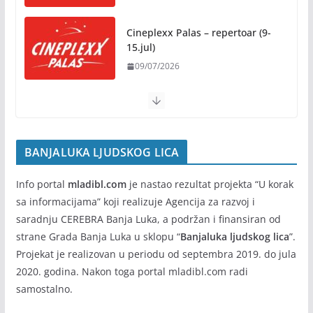
Rukotvorine u srcu grada:
Tradicija i kreativnost u susret
Cineplexx Palas – repertoar (9-
Kočićevim danima
15.jul)
07/08/2026
09/07/2026
BANJALUKA LJUDSKOG LICA
Info portal
mladibl.com
je nastao rezultat projekta “U korak
sa informacijama” koji realizuje Agencija za razvoj i
saradnju CEREBRA Banja Luka, a podržan i finansiran od
strane Grada Banja Luka u sklopu “
Banjaluka ljudskog lica
”.
Projekat je realizovan u periodu od septembra 2019. do jula
2020. godina. Nakon toga portal mladibl.com radi
samostalno.