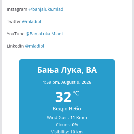
Instagram
@banjaluka.mladi
Twitter
@mladibl
YouTube
@BanjaLuka Mladi
Linkedin
@mladibl
Бања Лука, BA
1:59 pm,
August 9, 2026
32
°C
Ведро Небо
Wind Gust:
11 Km/h
Clouds:
0%
Visibility:
10 km