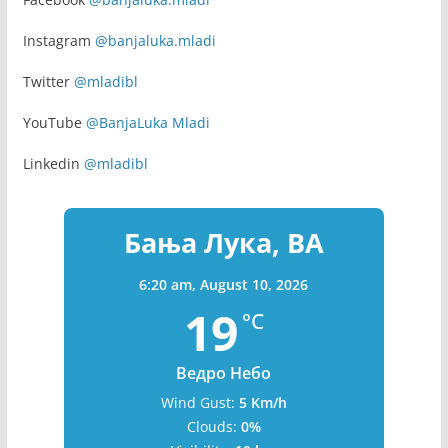
Instagram
@banjaluka.mladi
Twitter
@mladibl
YouTube
@BanjaLuka Mladi
Linkedin
@mladibl
Бања Лука, BA
6:20 am,
August 10, 2026
19
°C
Ведро Небо
Wind Gust:
5 Km/h
Clouds:
0%