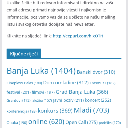
Ukoliko želite biti redovno informisani i direktno na vašu
email adresu primati najnovije vijesti i najkornisnije
informacije, pozivamo vas da se upišete na našu mailing
listu i svakog četvrtka dobijate naš newsletter.
Kliknite na sljedeći link:
http://eepurl.com/hJxOTH
Ključne riječi
Banja Luka
(1404)
Banski dvor
(310)
Dom omladine
(312)
Cineplexx Palas
(180)
Erasmus+
(182)
Grad Banja Luka
(366)
festival
(201)
filmovi
(197)
koncert
(252)
Javni poziv
(211)
Grantovi
(172)
izložba
(157)
Mladi
(703)
konkurs
(369)
konferencija
(193)
online
(620)
Open Call
(275)
Obuka
(190)
podrška
(170)