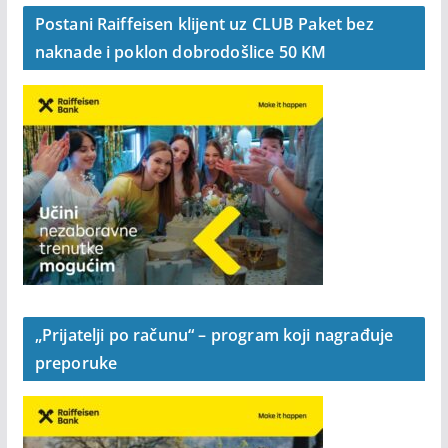
Postani Raiffeisen klijent uz CLUB Paket bez
naknade i poklon dobrodošlice 50 KM
„Prijatelji po računu“ – program koji nagrađuje
preporuke