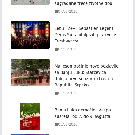
sugrađane treće životne dobi
07/08/2026
Let 3 i Z++ i Sébastien Léger i
Denis Sulta obilježili prvo veče
Freshwavea
07/08/2026
Na jesen počinje novo poglavlje
za Banju Luku: Starčevica
dobija prvu senzornu baštu u
Republici Srpskoj
05/08/2026
Banja Luka domaćin „Vespa
susreta“ od 7. do 9. avgusta
05/08/2026