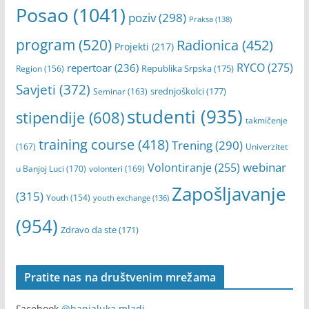
Posao
(1041)
poziv
(298)
Praksa
(138)
program
(520)
Radionica
(452)
Projekti
(217)
RYCO
(275)
repertoar
(236)
Republika Srpska
(175)
Region
(156)
Savjeti
(372)
srednjoškolci
(177)
Seminar
(163)
studenti
(935)
stipendije
(608)
takmičenje
training course
(418)
Trening
(290)
(167)
Univerzitet
webinar
Volontiranje
(255)
u Banjoj Luci
(170)
volonteri
(169)
Zapošljavanje
(315)
Youth
(154)
youth exchange
(136)
(954)
Zdravo da ste
(171)
Pratite nas na društvenim mrežama
Facebook
@banjaluka.mladi