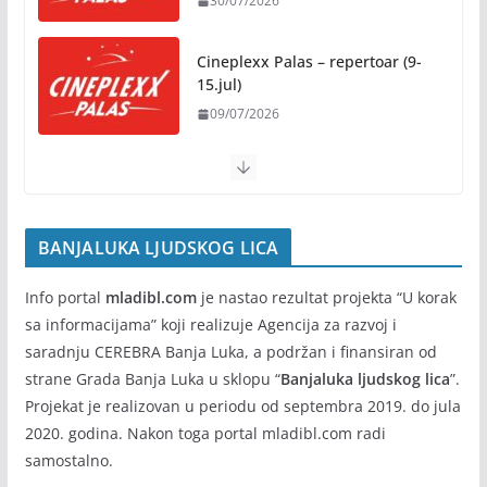
30/07/2026
Rukotvorine u srcu grada:
Tradicija i kreativnost u susret
Cineplexx Palas – repertoar (9-
Kočićevim danima
15.jul)
07/08/2026
09/07/2026
BANJALUKA LJUDSKOG LICA
Info portal
mladibl.com
je nastao rezultat projekta “U korak
sa informacijama” koji realizuje Agencija za razvoj i
saradnju CEREBRA Banja Luka, a podržan i finansiran od
strane Grada Banja Luka u sklopu “
Banjaluka ljudskog lica
”.
Projekat je realizovan u periodu od septembra 2019. do jula
2020. godina. Nakon toga portal mladibl.com radi
samostalno.