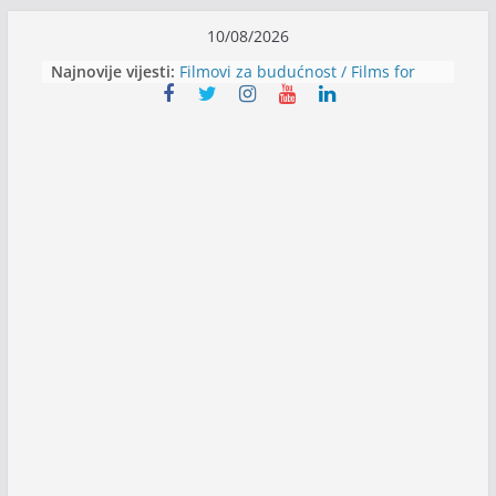
Skip
10/08/2026
to
Najnovije vijesti:
Filmovi za budućnost / Films for
content
Future
Youth Exhange: From Silence to
Strength
Dijaspora Servis zapošljava
Slatkica zapošljava
Stomatologija Kovačević zapošljava