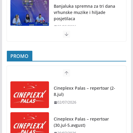
Banjaluka spremna za tri dana
vrhunske muzike i hiljade
posjetilaca
05/08/2026
Humanost nadmašila sva očekivanja: Freshwave
akcija darivanja krvi odjeknula širom BiH
PROMO
04/08/2026
Zašto hiljade ljudi istovremeno osjećaju isto?
Nauka iza festivalske energije
Cineplexx Palas – repertoar (2-
04/08/2026
8.jul)
02/07/2026
Besplatni udžbenici za sve
osnovce od školske 2026/2027.
godine
Cineplexx Palas – repertoar
(30.jul-5.avgust)
07/08/2026