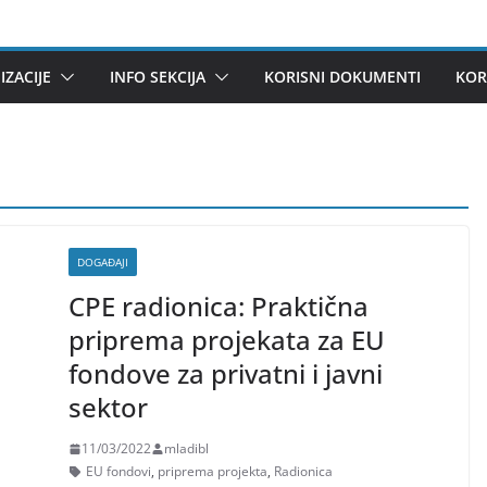
ZACIJE
INFO SEKCIJA
KORISNI DOKUMENTI
KOR
DOGAĐAJI
CPE radionica: Praktična
priprema projekata za EU
fondove za privatni i javni
sektor
11/03/2022
mladibl
EU fondovi
,
priprema projekta
,
Radionica