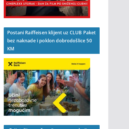
Postani Raiffeisen klijent uz CLUB Paket
bez naknade i poklon dobrodošlice 50
KM