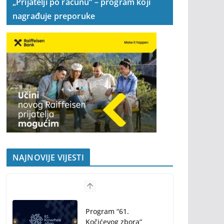
„Prijatelji po računu“ – program koji
nagrađuje preporuke
NAJNOVIJE VIJESTI
Program “61.
Kočićevog zbora”