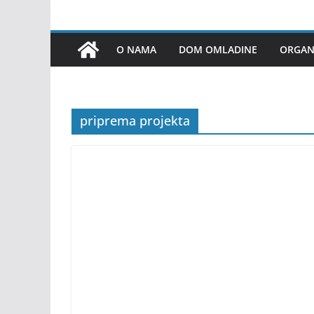
O NAMA
DOM OMLADINE
ORGANI
priprema projekta