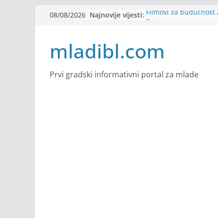
Skip
Najnovije vijesti:
Filmovi za budućnost /
08/08/2026
to
Future
Youth Exhange: From S
content
mladibl.com
Strength
Dijaspora Servis zapo
Slatkica zapošljava
Stomatologija Kovačev
Prvi gradski informativni portal za mlade