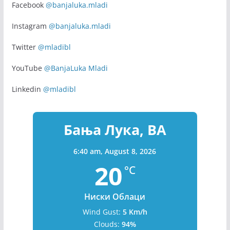
Facebook
@banjaluka.mladi
Instagram
@banjaluka.mladi
Twitter
@mladibl
YouTube
@BanjaLuka Mladi
Linkedin
@mladibl
Бања Лука, BA
6:40 am,
August 8, 2026
20
°C
Ниски Облаци
Wind Gust:
5 Km/h
Clouds:
94%