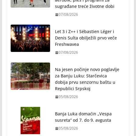
sugrađane treće životne dobi
07/08/2026
Let 3 i Z++ i Sébastien Léger i
Denis Sulta obilježili prvo veče
Freshwavea
07/08/2026
Na jesen počinje novo poglavlje
za Banju Luku: Starčevica
dobija prvu senzornu baštu u
Republici Srpskoj
05/08/2026
Banja Luka domaćin „Vespa
susreta“ od 7. do 9. avgusta
05/08/2026