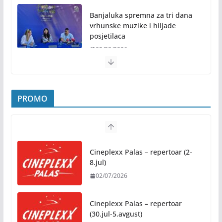
Banjaluka spremna za tri dana
vrhunske muzike i hiljade
posjetilaca
05/08/2026
Humanost nadmašila sva očekivanja: Freshwave
akcija darivanja krvi odjeknula širom BiH
PROMO
04/08/2026
Zašto hiljade ljudi istovremeno osjećaju isto?
Nauka iza festivalske energije
Cineplexx Palas – repertoar (2-
04/08/2026
8.jul)
02/07/2026
Besplatni udžbenici za sve osnovce od školske
2026/2027. godine
Cineplexx Palas – repertoar
07/08/2026
(30.jul-5.avgust)