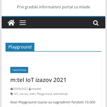
Prvi gradski informativni portal za mlade
Playground
TAKMIČENJA
m:tel IoT izazov 2021
03/06/2021
mladibl
IoT
,
izazov
,
mtel
,
Playground
,
takmičenje
Novi Playground izazov sa nagradnim fondom 10.000