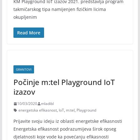
KM Playground IoT izazov 2021. predstavlja program
takmičarskog tipa namijenjen fizičkim licima
okupljenim
Read More
GRANTOVI
Počinje m:tel Playground IoT
izazov
10/03/2020
mladibl
energetska efikasnost
,
IoT
,
m:tel
,
Playground
Prijavite svoju ideju iz oblasti energetske efikasnosti
Energetska efikasnost podrazumijeva širok opseg
djelatnosti koje vode ka povećanju efikasnosti