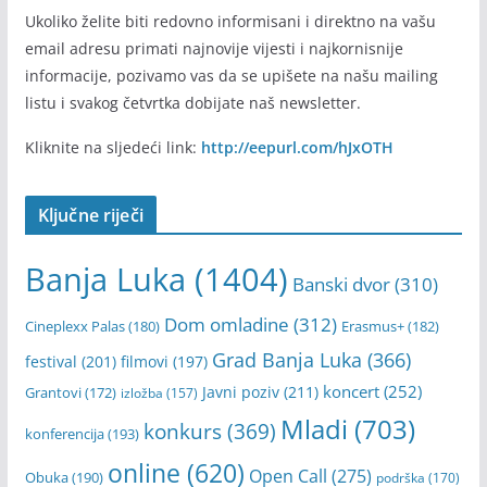
Ukoliko želite biti redovno informisani i direktno na vašu
email adresu primati najnovije vijesti i najkornisnije
informacije, pozivamo vas da se upišete na našu mailing
listu i svakog četvrtka dobijate naš newsletter.
Kliknite na sljedeći link:
http://eepurl.com/hJxOTH
Ključne riječi
Banja Luka
(1404)
Banski dvor
(310)
Dom omladine
(312)
Cineplexx Palas
(180)
Erasmus+
(182)
Grad Banja Luka
(366)
festival
(201)
filmovi
(197)
koncert
(252)
Javni poziv
(211)
Grantovi
(172)
izložba
(157)
Mladi
(703)
konkurs
(369)
konferencija
(193)
online
(620)
Open Call
(275)
Obuka
(190)
podrška
(170)