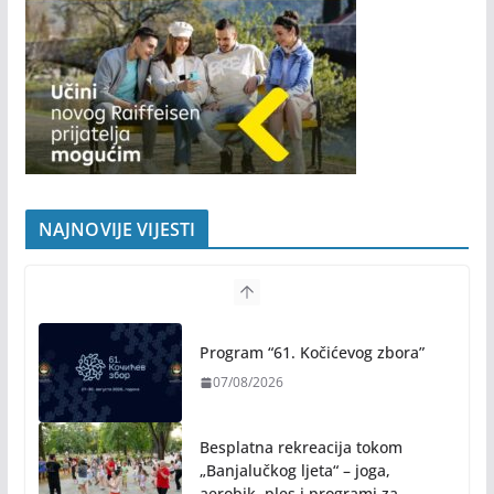
NAJNOVIJE VIJESTI
Program “61. Kočićevog zbora”
07/08/2026
Besplatna rekreacija tokom
„Banjalučkog ljeta“ – joga,
aerobik, ples i programi za