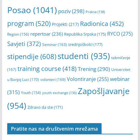
Posao
(1041)
poziv
(298)
Praksa
(138)
program
(520)
Radionica
(452)
Projekti
(217)
RYCO
(275)
repertoar
(236)
Republika Srpska
(175)
Region
(156)
Savjeti
(372)
srednjoškolci
(177)
Seminar
(163)
studenti
(935)
stipendije
(608)
takmičenje
training course
(418)
Trening
(290)
(167)
Univerzitet
webinar
Volontiranje
(255)
u Banjoj Luci
(170)
volonteri
(169)
Zapošljavanje
(315)
Youth
(154)
youth exchange
(136)
(954)
Zdravo da ste
(171)
Pratite nas na društvenim mrežama