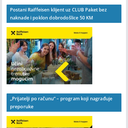
Postani Raiffeisen klijent uz CLUB Paket bez
naknade i poklon dobrodošlice 50 KM
„Prijatelji po računu“ – program koji nagrađuje
preporuke