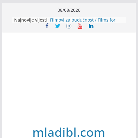
Skip
08/08/2026
to
Najnovije vijesti:
Filmovi za budućnost / Films for
content
Future
Youth Exhange: From Silence to
Strength
Dijaspora Servis zapošljava
Slatkica zapošljava
Stomatologija Kovačević zapošljava
mladibl.com