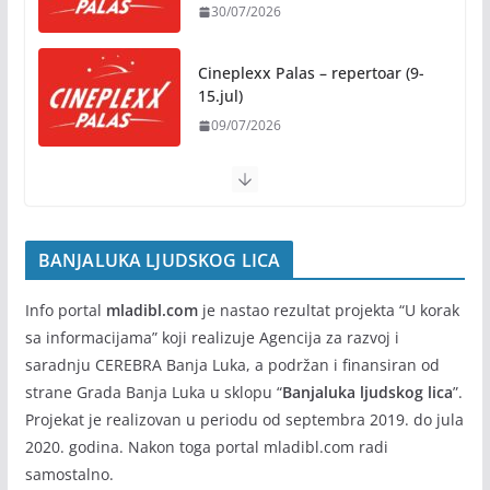
30/07/2026
Rukotvorine u srcu grada:
Tradicija i kreativnost u susret
Kočićevim danima
Cineplexx Palas – repertoar (9-
15.jul)
07/08/2026
09/07/2026
BANJALUKA LJUDSKOG LICA
Info portal
mladibl.com
je nastao rezultat projekta “U korak
sa informacijama” koji realizuje Agencija za razvoj i
saradnju CEREBRA Banja Luka, a podržan i finansiran od
strane Grada Banja Luka u sklopu “
Banjaluka ljudskog lica
”.
Projekat je realizovan u periodu od septembra 2019. do jula
2020. godina. Nakon toga portal mladibl.com radi
samostalno.