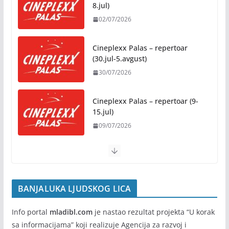
8.jul)
02/07/2026
Besplatni udžbenici za sve osnovce od školske
2026/2027. godine
Cineplexx Palas – repertoar
07/08/2026
(30.jul-5.avgust)
30/07/2026
Rukotvorine u srcu grada:
Tradicija i kreativnost u susret
Kočićevim danima
Cineplexx Palas – repertoar (9-
15.jul)
07/08/2026
09/07/2026
BANJALUKA LJUDSKOG LICA
Info portal
mladibl.com
je nastao rezultat projekta “U korak
sa informacijama” koji realizuje Agencija za razvoj i