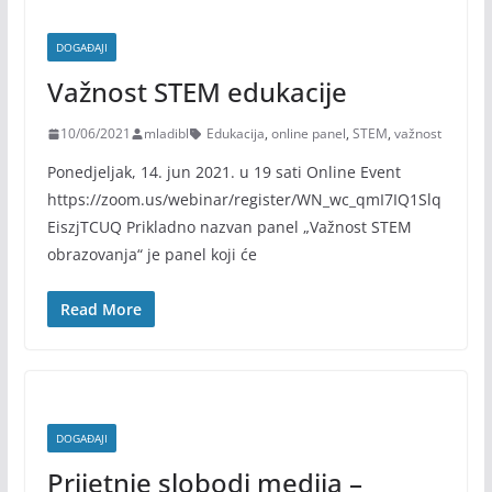
DOGAĐAJI
Važnost STEM edukacije
10/06/2021
mladibl
Edukacija
,
online panel
,
STEM
,
važnost
Ponedjeljak, 14. jun 2021. u 19 sati Online Event
https://zoom.us/webinar/register/WN_wc_qmI7IQ1Slq
EiszjTCUQ Prikladno nazvan panel „Važnost STEM
obrazovanja“ je panel koji će
Read More
DOGAĐAJI
Prijetnje slobodi medija –