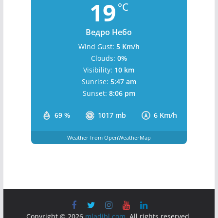
19
°C
Ведро Небо
Wind Gust:
5 Km/h
Clouds:
0%
Visibility:
10 km
Sunrise:
5:47 am
Sunset:
8:06 pm
69 %
1017 mb
6 Km/h
Weather from OpenWeatherMap
Copyright © 2026
mladibl.com
. All rights reserved.