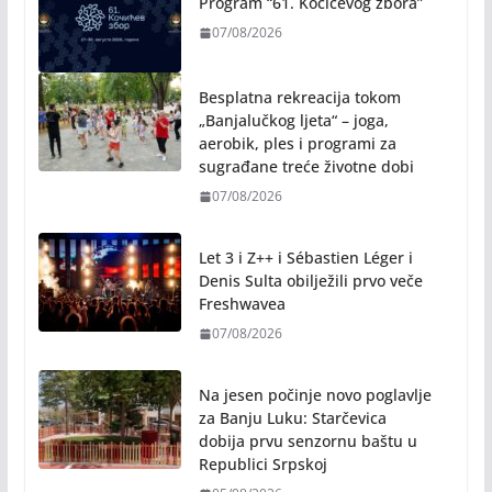
Program “61. Kočićevog zbora”
07/08/2026
Besplatna rekreacija tokom
„Banjalučkog ljeta“ – joga,
aerobik, ples i programi za
sugrađane treće životne dobi
07/08/2026
Let 3 i Z++ i Sébastien Léger i
Denis Sulta obilježili prvo veče
Freshwavea
07/08/2026
Na jesen počinje novo poglavlje
za Banju Luku: Starčevica
dobija prvu senzornu baštu u
Republici Srpskoj