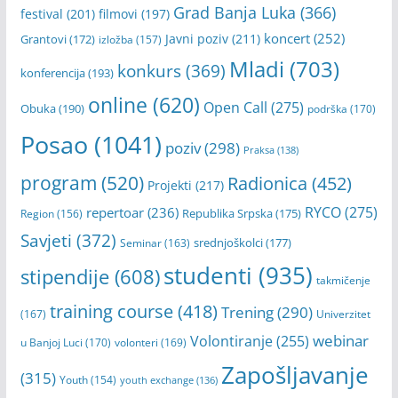
Grad Banja Luka
(366)
festival
(201)
filmovi
(197)
koncert
(252)
Javni poziv
(211)
Grantovi
(172)
izložba
(157)
Mladi
(703)
konkurs
(369)
konferencija
(193)
online
(620)
Open Call
(275)
Obuka
(190)
podrška
(170)
Posao
(1041)
poziv
(298)
Praksa
(138)
program
(520)
Radionica
(452)
Projekti
(217)
RYCO
(275)
repertoar
(236)
Republika Srpska
(175)
Region
(156)
Savjeti
(372)
srednjoškolci
(177)
Seminar
(163)
studenti
(935)
stipendije
(608)
takmičenje
training course
(418)
Trening
(290)
(167)
Univerzitet
webinar
Volontiranje
(255)
u Banjoj Luci
(170)
volonteri
(169)
Zapošljavanje
(315)
Youth
(154)
youth exchange
(136)