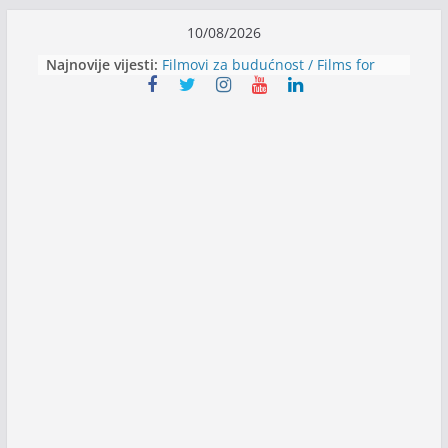
Skip
10/08/2026
to
Najnovije vijesti:
Filmovi za budućnost / Films for
content
Future
Youth Exhange: From Silence to
Strength
Dijaspora Servis zapošljava
Slatkica zapošljava
Stomatologija Kovačević zapošljava