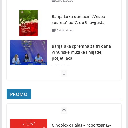
05/08/2026
Banja Luka domaćin „Vespa
susreta“ od 7. do 9. avgusta
05/08/2026
Banjaluka spremna za tri dana
vrhunske muzike i hiljade
posjetilaca
05/08/2026
Humanost nadmašila sva očekivanja: Freshwave
akcija darivanja krvi odjeknula širom BiH
PROMO
04/08/2026
Zašto hiljade ljudi istovremeno osjećaju isto?
Nauka iza festivalske energije
Cineplexx Palas – repertoar (2-
04/08/2026