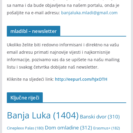
sa nama i da bude objavljena na našem portalu, onda je
pošaljite na e-mail adresu:
banjaluka.mladi@gmail.com
mladibl – newsletter
Ukoliko želite biti redovno informisani i direktno na vašu
email adresu primati najnovije vijesti i najkornisnije
informacije, pozivamo vas da se upišete na našu mailing
listu i svakog četvrtka dobijate naš newsletter.
Kliknite na sljedeći link:
http://eepurl.com/hJxOTH
Ključne riječi
Banja Luka
(1404)
Banski dvor
(310)
Dom omladine
(312)
Cineplexx Palas
(180)
Erasmus+
(182)