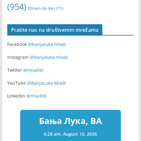
(954)
Zdravo da ste
(171)
Pratite nas na društvenim mrežama
Facebook
@banjaluka.mladi
Instagram
@banjaluka.mladi
Twitter
@mladibl
YouTube
@BanjaLuka Mladi
Linkedin
@mladibl
Бања Лука, BA
6:28 am,
August 10, 2026