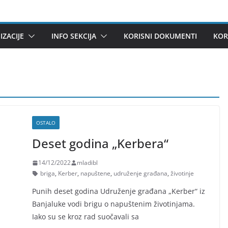
ZACIJE
INFO SEKCIJA
KORISNI DOKUMENTI
KOR
OSTALO
Deset godina „Kerbera“
14/12/2022
mladibl
briga
,
Kerber
,
napuštene
,
udruženje građana
,
životinje
Punih deset godina Udruženje građana „Kerber“ iz
Banjaluke vodi brigu o napuštenim životinjama.
Iako su se kroz rad suočavali sa