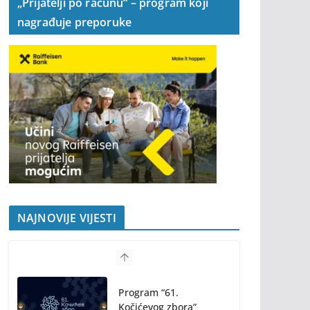
„Prijatelji po računu“ – program koji
nagrađuje preporuke
NAJNOVIJE VIJESTI
Program “61.
Kočićevog zbora”