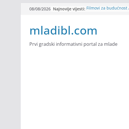
Skip
Najnovije vijesti:
Filmovi za budućnost /
08/08/2026
to
Future
Youth Exhange: From S
content
mladibl.com
Strength
Dijaspora Servis zapo
Slatkica zapošljava
Stomatologija Kovačev
Prvi gradski informativni portal za mlade