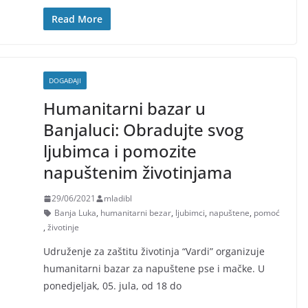
Read More
DOGAĐAJI
Humanitarni bazar u
Banjaluci: Obradujte svog
ljubimca i pomozite
napuštenim životinjama
29/06/2021
mladibl
Banja Luka
,
humanitarni bezar
,
ljubimci
,
napuštene
,
pomoć
,
životinje
Udruženje za zaštitu životinja “Vardi” organizuje
humanitarni bazar za napuštene pse i mačke. U
ponedjeljak, 05. jula, od 18 do