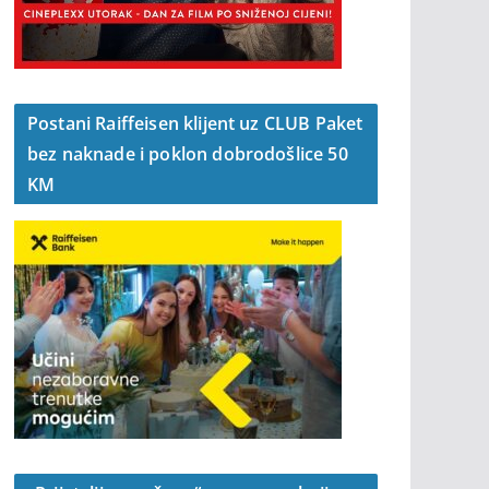
Postani Raiffeisen klijent uz CLUB Paket
bez naknade i poklon dobrodošlice 50
KM