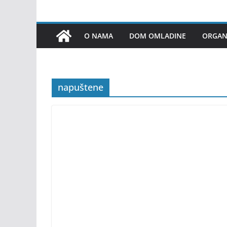
O NAMA
DOM OMLADINE
ORGANI
napuštene