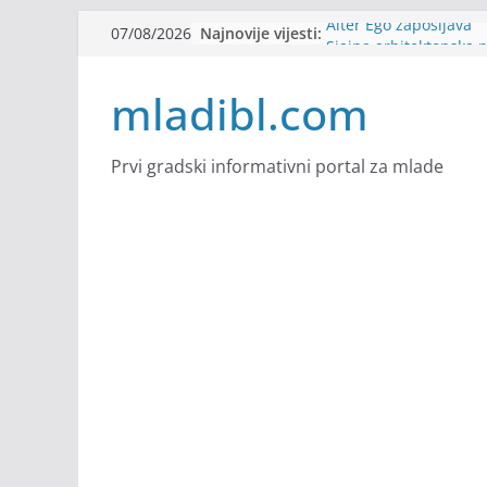
Skip
Najnovije vijesti:
Alter Ego zapošljava
07/08/2026
to
Sjajna arhitektonska 
Švajcarskoj
content
mladibl.com
mJob zapošljava
Veranda zapošljava
Body Factory zapošlja
Prvi gradski informativni portal za mlade