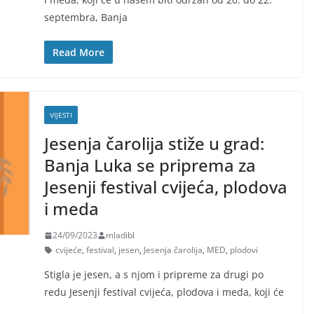
septembra, Banja
Read More
VIJESTI
Jesenja čarolija stiže u grad:
Banja Luka se priprema za
Jesenji festival cvijeća, plodova
i meda
24/09/2023
mladibl
cvijeće
,
festival
,
jesen
,
Jesenja čarolija
,
MED
,
plodovi
Stigla je jesen, a s njom i pripreme za drugi po
redu Jesenji festival cvijeća, plodova i meda, koji će