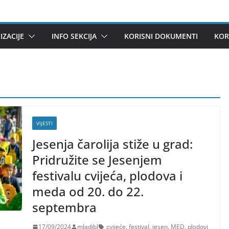
ZACIJE
INFO SEKCIJA
KORISNI DOKUMENTI
KOR
VIJESTI
Jesenja čarolija stiže u grad:
Pridružite se Jesenjem
festivalu cvijeća, plodova i
meda od 20. do 22.
septembra
17/09/2024
mladibl
cvijeće
,
festival
,
jesen
,
MED
,
plodovi