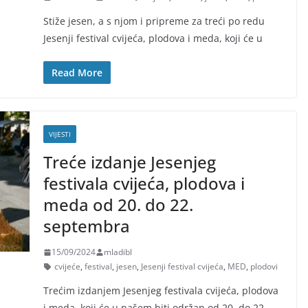
Stiže jesen, a s njom i pripreme za treći po redu
Jesenji festival cvijeća, plodova i meda, koji će u
Read More
VIJESTI
Treće izdanje Jesenjeg
festivala cvijeća, plodova i
meda od 20. do 22.
septembra
15/09/2024
mladibl
cvijeće
,
festival
,
jesen
,
Jesenji festival cvijeća
,
MED
,
plodovi
Trećim izdanjem Jesenjeg festivala cvijeća, plodova
i meda, koji će u našem biti održan od 20. do 22.