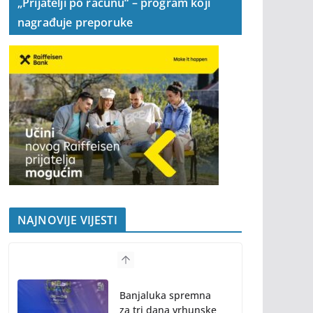
„Prijatelji po računu“ – program koji
nagrađuje preporuke
NAJNOVIJE VIJESTI
Banjaluka spremna
za tri dana vrhunske