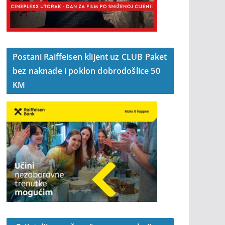
Postani Raiffeisen klijent uz CLUB Paket
bez naknade i poklon dobrodošlice 50
KM