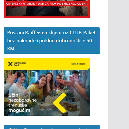
Postani Raiffeisen klijent uz CLUB Paket
bez naknade i poklon dobrodošlice 50
KM