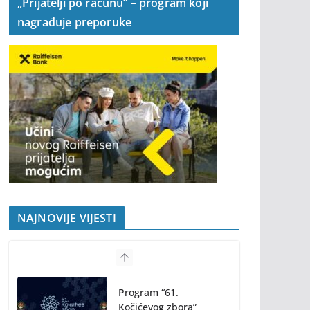
„Prijatelji po računu“ – program koji
nagrađuje preporuke
NAJNOVIJE VIJESTI
Program “61.
Kočićevog zbora”