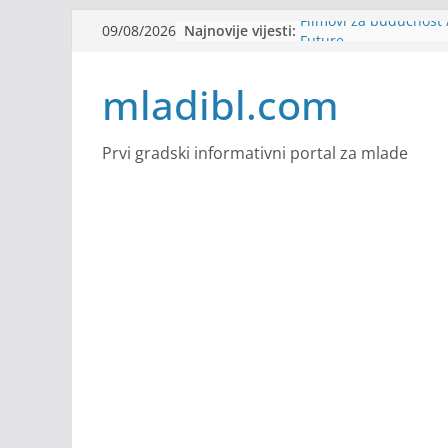
Skip
Najnovije vijesti:
Filmovi za budućnost /
09/08/2026
to
Future
Youth Exhange: From S
content
mladibl.com
Strength
Dijaspora Servis zapo
Slatkica zapošljava
Stomatologija Kovačev
Prvi gradski informativni portal za mlade