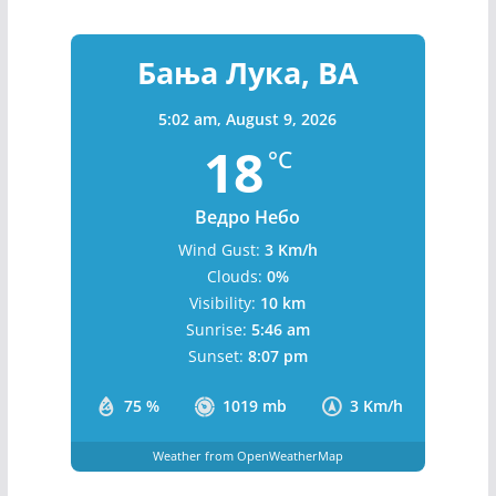
Бања Лука, BA
5:02 am,
August 9, 2026
18
°C
Ведро Небо
Wind Gust:
3 Km/h
Clouds:
0%
Visibility:
10 km
Sunrise:
5:46 am
Sunset:
8:07 pm
75 %
1019 mb
3 Km/h
Weather from OpenWeatherMap