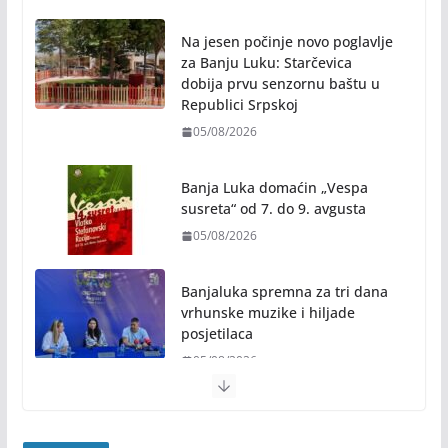
Na jesen počinje novo poglavlje
za Banju Luku: Starčevica
dobija prvu senzornu baštu u
Republici Srpskoj
05/08/2026
Banja Luka domaćin „Vespa
susreta“ od 7. do 9. avgusta
05/08/2026
Banjaluka spremna za tri dana
vrhunske muzike i hiljade
posjetilaca
05/08/2026
Humanost nadmašila sva očekivanja: Freshwave
akcija darivanja krvi odjeknula širom BiH