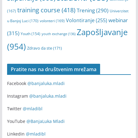
training course
(418)
Trening
(290)
(167)
Univerzitet
webinar
Volontiranje
(255)
u Banjoj Luci
(170)
volonteri
(169)
Zapošljavanje
(315)
Youth
(154)
youth exchange
(136)
(954)
Zdravo da ste
(171)
Pratite nas na društvenim mrežama
Facebook
@banjaluka.mladi
Instagram
@banjaluka.mladi
Twitter
@mladibl
YouTube
@BanjaLuka Mladi
Linkedin
@mladibl