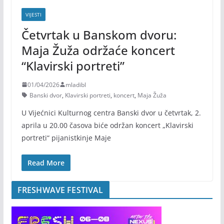
VIJESTI
Četvrtak u Banskom dvoru:
Maja Žuža održaće koncert
“Klavirski portreti”
01/04/2026
mladibl
Banski dvor
,
Klavirski portreti
,
koncert
,
Maja Žuža
U Vijećnici Kulturnog centra Banski dvor u četvrtak, 2.
aprila u 20.00 časova biće održan koncert „Klavirski
portreti“ pijanistkinje Maje
Read More
FRESHWAVE FESTIVAL