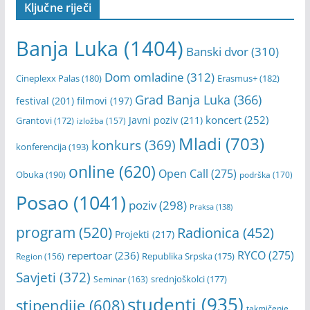
Ključne riječi
Banja Luka
(1404)
Banski dvor
(310)
Dom omladine
(312)
Cineplexx Palas
(180)
Erasmus+
(182)
Grad Banja Luka
(366)
festival
(201)
filmovi
(197)
koncert
(252)
Javni poziv
(211)
Grantovi
(172)
izložba
(157)
Mladi
(703)
konkurs
(369)
konferencija
(193)
online
(620)
Open Call
(275)
Obuka
(190)
podrška
(170)
Posao
(1041)
poziv
(298)
Praksa
(138)
program
(520)
Radionica
(452)
Projekti
(217)
RYCO
(275)
repertoar
(236)
Republika Srpska
(175)
Region
(156)
Savjeti
(372)
srednjoškolci
(177)
Seminar
(163)
studenti
(935)
stipendije
(608)
takmičenje