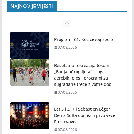
NAJNOVIJE VIJESTI
Program “61. Kočićevog zbora”
07/08/2026
Besplatna rekreacija tokom
„Banjalučkog ljeta“ – joga,
aerobik, ples i programi za
sugrađane treće životne dobi
07/08/2026
Let 3 i Z++ i Sébastien Léger i
Denis Sulta obilježili prvo veče
Freshwavea
07/08/2026