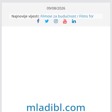
Skip
09/08/2026
to
Najnovije vijesti:
Filmovi za budućnost / Films for
content
Future
Youth Exhange: From Silence to
Strength
Dijaspora Servis zapošljava
Slatkica zapošljava
Stomatologija Kovačević zapošljava
mladibl.com