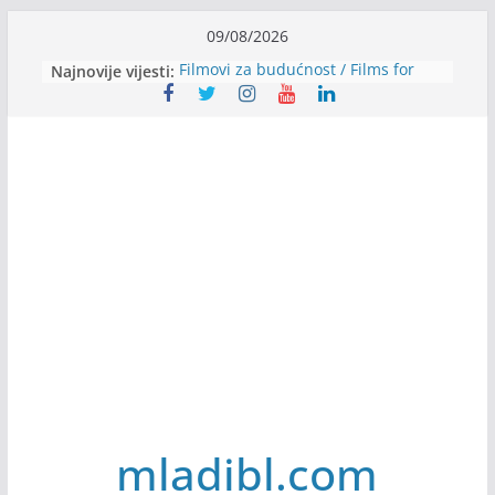
Skip
09/08/2026
to
Najnovije vijesti:
Filmovi za budućnost / Films for
content
Future
Youth Exhange: From Silence to
Strength
Dijaspora Servis zapošljava
Slatkica zapošljava
Stomatologija Kovačević zapošljava
mladibl.com