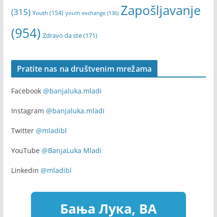
Zapošljavanje
(315)
Youth
(154)
youth exchange
(136)
(954)
Zdravo da ste
(171)
Pratite nas na društvenim mrežama
Facebook
@banjaluka.mladi
Instagram
@banjaluka.mladi
Twitter
@mladibl
YouTube
@BanjaLuka Mladi
Linkedin
@mladibl
Бања Лука, BA