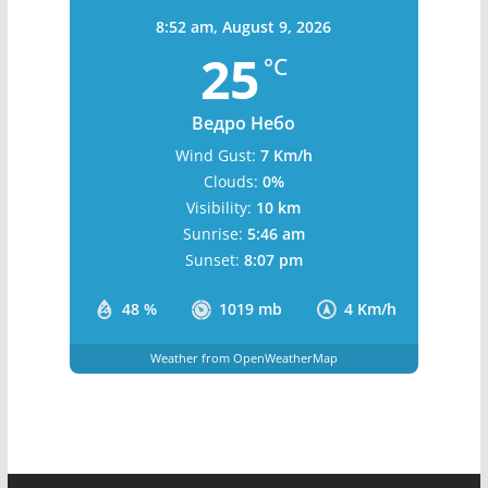
8:52 am,
August 9, 2026
25
°C
Ведро Небо
Wind Gust:
7 Km/h
Clouds:
0%
Visibility:
10 km
Sunrise:
5:46 am
Sunset:
8:07 pm
48 %
1019 mb
4 Km/h
Weather from OpenWeatherMap