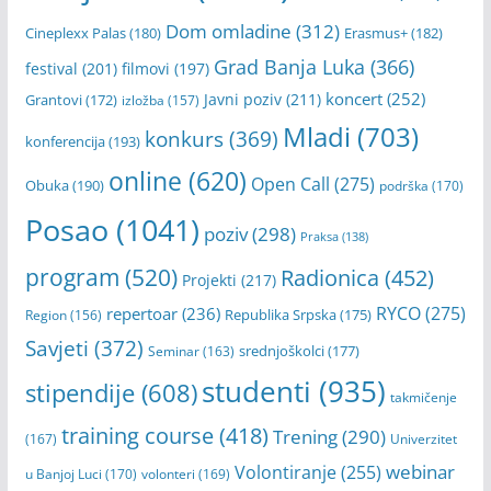
Dom omladine
(312)
Cineplexx Palas
(180)
Erasmus+
(182)
Grad Banja Luka
(366)
festival
(201)
filmovi
(197)
koncert
(252)
Javni poziv
(211)
Grantovi
(172)
izložba
(157)
Mladi
(703)
konkurs
(369)
konferencija
(193)
online
(620)
Open Call
(275)
Obuka
(190)
podrška
(170)
Posao
(1041)
poziv
(298)
Praksa
(138)
program
(520)
Radionica
(452)
Projekti
(217)
RYCO
(275)
repertoar
(236)
Republika Srpska
(175)
Region
(156)
Savjeti
(372)
srednjoškolci
(177)
Seminar
(163)
studenti
(935)
stipendije
(608)
takmičenje
training course
(418)
Trening
(290)
(167)
Univerzitet
webinar
Volontiranje
(255)
u Banjoj Luci
(170)
volonteri
(169)