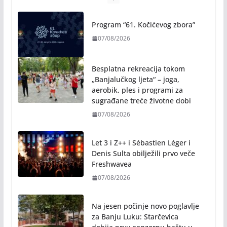
Program “61. Kočićevog zbora”
07/08/2026
Besplatna rekreacija tokom
„Banjalučkog ljeta“ – joga,
aerobik, ples i programi za
sugrađane treće životne dobi
07/08/2026
Let 3 i Z++ i Sébastien Léger i
Denis Sulta obilježili prvo veče
Freshwavea
07/08/2026
Na jesen počinje novo poglavlje
za Banju Luku: Starčevica