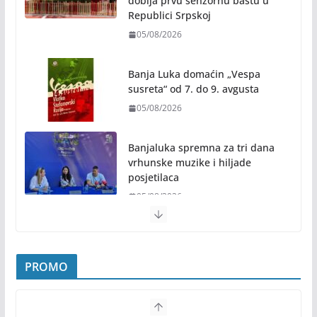
dobija prvu senzornu baštu u
Republici Srpskoj
05/08/2026
Banja Luka domaćin „Vespa
susreta“ od 7. do 9. avgusta
05/08/2026
Banjaluka spremna za tri dana
vrhunske muzike i hiljade
posjetilaca
05/08/2026
Humanost nadmašila sva očekivanja: Freshwave
akcija darivanja krvi odjeknula širom BiH
PROMO
04/08/2026
Zašto hiljade ljudi istovremeno osjećaju isto?