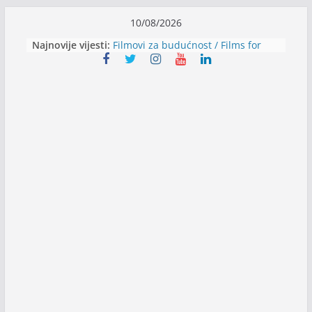
Skip
10/08/2026
to
Najnovije vijesti:
Filmovi za budućnost / Films for
content
Future
Youth Exhange: From Silence to
Strength
Dijaspora Servis zapošljava
Slatkica zapošljava
Stomatologija Kovačević zapošljava