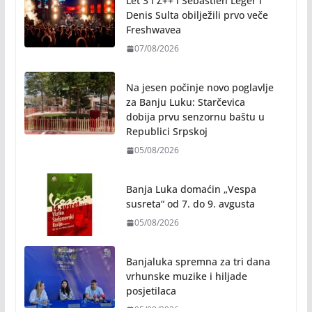
Let 3 i Z++ i Sébastien Léger i
Denis Sulta obilježili prvo veče
Freshwavea
07/08/2026
Na jesen počinje novo poglavlje
za Banju Luku: Starčevica
dobija prvu senzornu baštu u
Republici Srpskoj
05/08/2026
Banja Luka domaćin „Vespa
susreta“ od 7. do 9. avgusta
05/08/2026
Banjaluka spremna za tri dana
vrhunske muzike i hiljade
posjetilaca
05/08/2026