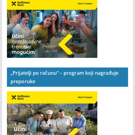
„Prijatelji po računu“ – program koji nagrađuje
preporuke