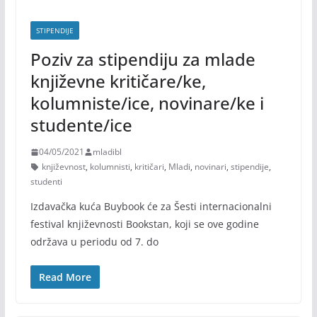
STIPENDIJE
Poziv za stipendiju za mlade
književne kritičare/ke,
kolumniste/ice, novinare/ke i
studente/ice
04/05/2021
mladibl
književnost
,
kolumnisti
,
kritičari
,
Mladi
,
novinari
,
stipendije
,
studenti
Izdavačka kuća Buybook će za Šesti internacionalni
festival književnosti Bookstan, koji se ove godine
održava u periodu od 7. do
Read More