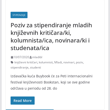
STIPENDIJE
Poziv za stipendiranje mladih
književnih kritičara/ki,
kolumnista/ica, novinara/ki i
studenata/ica
10/07/2020
mladibl
književni kritičari
,
kolumnisti
,
Mladi
,
novinari
,
poziv
,
stipendiranje
,
studenti
Izdavačka kuća Buybook će za Peti internacionalni
festival književnosti Bookstan, koji se ove godine
održava u periodu od 28. do
Read More