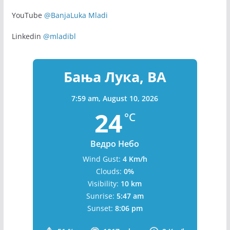
YouTube
@BanjaLuka Mladi
Linkedin
@mladibl
Бања Лука, BA
7:59 am,
August 10, 2026
24
°C
Ведро Небо
Wind Gust:
4 Km/h
Clouds:
0%
Visibility:
10 km
Sunrise:
5:47 am
Sunset:
8:06 pm