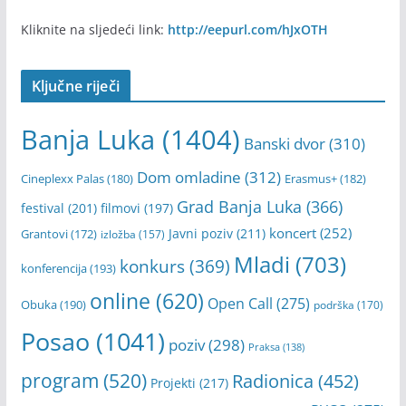
Kliknite na sljedeći link:
http://eepurl.com/hJxOTH
Ključne riječi
Banja Luka
(1404)
Banski dvor
(310)
Dom omladine
(312)
Cineplexx Palas
(180)
Erasmus+
(182)
Grad Banja Luka
(366)
festival
(201)
filmovi
(197)
koncert
(252)
Javni poziv
(211)
Grantovi
(172)
izložba
(157)
Mladi
(703)
konkurs
(369)
konferencija
(193)
online
(620)
Open Call
(275)
Obuka
(190)
podrška
(170)
Posao
(1041)
poziv
(298)
Praksa
(138)
program
(520)
Radionica
(452)
Projekti
(217)