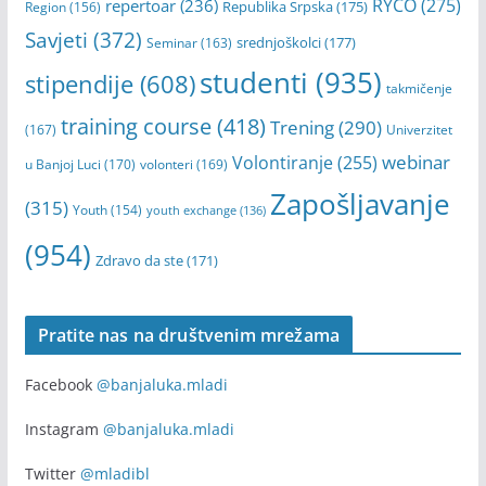
RYCO
(275)
repertoar
(236)
Republika Srpska
(175)
Region
(156)
Savjeti
(372)
srednjoškolci
(177)
Seminar
(163)
studenti
(935)
stipendije
(608)
takmičenje
training course
(418)
Trening
(290)
(167)
Univerzitet
webinar
Volontiranje
(255)
u Banjoj Luci
(170)
volonteri
(169)
Zapošljavanje
(315)
Youth
(154)
youth exchange
(136)
(954)
Zdravo da ste
(171)
Pratite nas na društvenim mrežama
Facebook
@banjaluka.mladi
Instagram
@banjaluka.mladi
Twitter
@mladibl