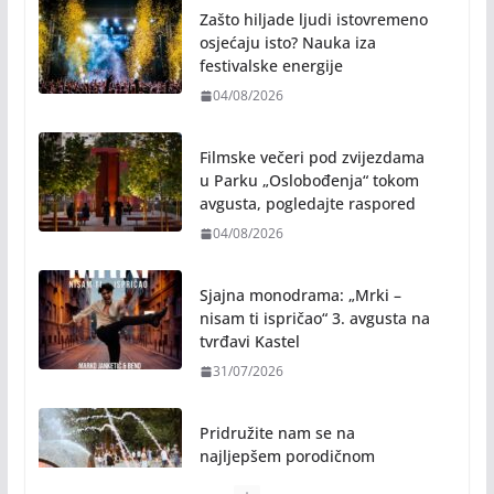
Zašto hiljade ljudi istovremeno
osjećaju isto? Nauka iza
festivalske energije
04/08/2026
Filmske večeri pod zvijezdama
u Parku „Oslobođenja“ tokom
avgusta, pogledajte raspored
04/08/2026
Sjajna monodrama: „Mrki –
nisam ti ispričao“ 3. avgusta na
tvrđavi Kastel
31/07/2026
Pridružite nam se na
najljepšem porodičnom
druženju ovog ljeta: Subota, 1.