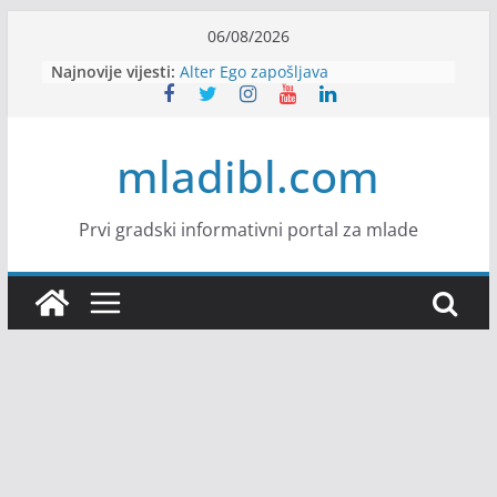
Skip
06/08/2026
to
Najnovije vijesti:
Alter Ego zapošljava
content
Sjajna arhitektonska praksa u
Švajcarskoj
mJob zapošljava
mladibl.com
Veranda zapošljava
Body Factory zapošljava
Prvi gradski informativni portal za mlade