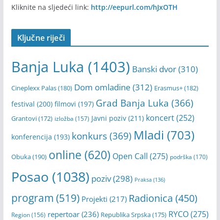
Kliknite na sljedeći link:
http://eepurl.com/hJxOTH
Ključne riječi
Banja Luka
(1403)
Banski dvor
(310)
Dom omladine
(312)
Cineplexx Palas
(180)
Erasmus+
(182)
Grad Banja Luka
(366)
festival
(200)
filmovi
(197)
koncert
(252)
Javni poziv
(211)
Grantovi
(172)
izložba
(157)
Mladi
(703)
konkurs
(369)
konferencija
(193)
online
(620)
Open Call
(275)
Obuka
(190)
podrška
(170)
Posao
(1038)
poziv
(298)
Praksa
(136)
program
(519)
Radionica
(450)
Projekti
(217)
RYCO
(275)
repertoar
(236)
Republika Srpska
(175)
Region
(156)