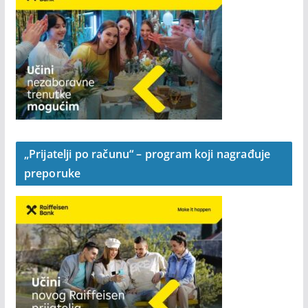
„Prijatelji po računu“ – program koji nagrađuje
preporuke