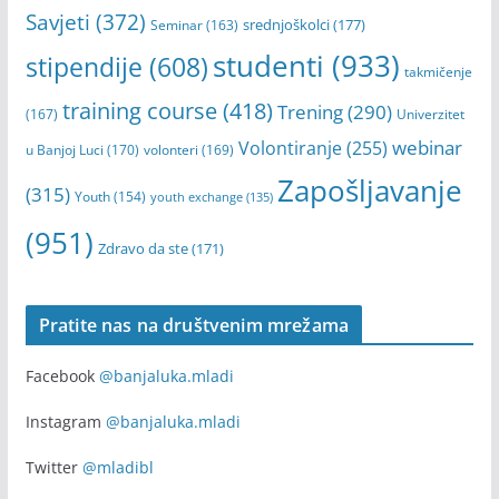
Savjeti
(372)
srednjoškolci
(177)
Seminar
(163)
studenti
(933)
stipendije
(608)
takmičenje
training course
(418)
Trening
(290)
(167)
Univerzitet
webinar
Volontiranje
(255)
u Banjoj Luci
(170)
volonteri
(169)
Zapošljavanje
(315)
Youth
(154)
youth exchange
(135)
(951)
Zdravo da ste
(171)
Pratite nas na društvenim mrežama
Facebook
@banjaluka.mladi
Instagram
@banjaluka.mladi
Twitter
@mladibl