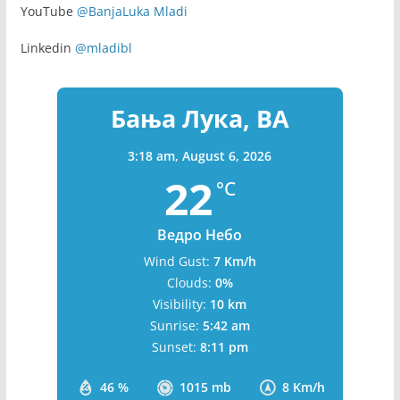
YouTube
@BanjaLuka Mladi
Linkedin
@mladibl
Бања Лука, BA
3:18 am,
August 6, 2026
22
°C
Ведро Небо
Wind Gust:
7 Km/h
Clouds:
0%
Visibility:
10 km
Sunrise:
5:42 am
Sunset:
8:11 pm
46 %
1015 mb
8 Km/h