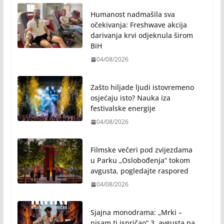
Humanost nadmašila sva
očekivanja: Freshwave akcija
darivanja krvi odjeknula širom
BiH
04/08/2026
Zašto hiljade ljudi istovremeno
osjećaju isto? Nauka iza
festivalske energije
04/08/2026
Filmske večeri pod zvijezdama
u Parku „Oslobođenja“ tokom
avgusta, pogledajte raspored
04/08/2026
Sjajna monodrama: „Mrki –
nisam ti ispričao“ 3. avgusta na