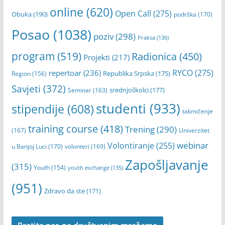
online
(620)
Open Call
(275)
Obuka
(190)
podrška
(170)
Posao
(1038)
poziv
(298)
Praksa
(136)
program
(519)
Radionica
(450)
Projekti
(217)
RYCO
(275)
repertoar
(236)
Republika Srpska
(175)
Region
(156)
Savjeti
(372)
srednjoškolci
(177)
Seminar
(163)
studenti
(933)
stipendije
(608)
takmičenje
training course
(418)
Trening
(290)
(167)
Univerzitet
webinar
Volontiranje
(255)
u Banjoj Luci
(170)
volonteri
(169)
Zapošljavanje
(315)
Youth
(154)
youth exchange
(135)
(951)
Zdravo da ste
(171)