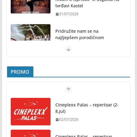
tvrđavi Kastel
31/07/2026
Pridružite nam se na
najljepšem porodičnom
druženju ovog ljeta: Subota, 1.
avgust, od 19.00 časova, u
Parku „Mladen Stojanović“
31/07/2026
PROMO
Preporuke građanima povodom toplotnog talasa
31/07/2026
Cineplexx Palas – repertoar (2-
Novo mjesto u našem gradu: Otvoren amfiteatar
8.jul)
kod Pravnog fakulteta
02/07/2026
31/07/2026
Cineplexx Palas – repertoar