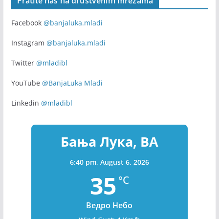
Pratite nas na društvenim mrežama
Facebook
@banjaluka.mladi
Instagram
@banjaluka.mladi
Twitter
@mladibl
YouTube
@BanjaLuka Mladi
Linkedin
@mladibl
Бања Лука, BA
6:40 pm,
August 6, 2026
35
°C
Ведро Небо