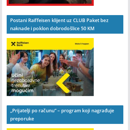
Postani Raiffeisen klijent uz CLUB Paket bez
naknade i poklon dobrodošlice 50 KM
„Prijatelji po računu“ – program koji nagrađuje
preporuke