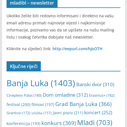
mladibl – newsletter
Ukoliko želite biti redovno informisani i direktno na vašu
email adresu primati najnovije vijesti i najkornisnije
informacije, pozivamo vas da se upišete na našu mailing
listu i svakog četvrtka dobijate naš newsletter.
Kliknite na sljedeći link:
http://eepurl.com/hJxOTH
Ključne riječi
Banja Luka
(1403)
Banski dvor
(310)
Dom omladine
(312)
Cineplexx Palas
(180)
Erasmus+
(182)
Grad Banja Luka
(366)
festival
(200)
filmovi
(197)
koncert
(252)
Javni poziv
(211)
Grantovi
(172)
izložba
(157)
Mladi
(703)
konkurs
(369)
konferencija
(193)