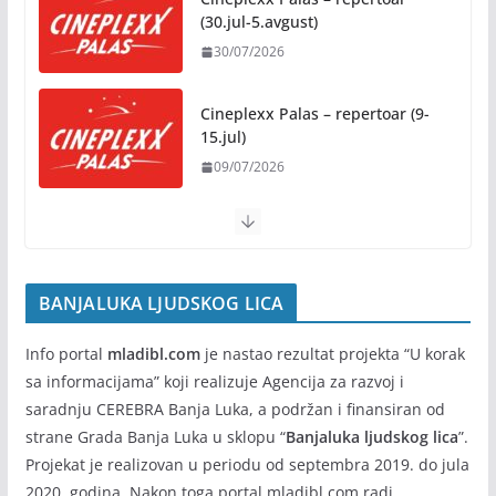
Na jesen počinje novo poglavlje
(30.jul-5.avgust)
za Banju Luku: Starčevica
30/07/2026
dobija prvu senzornu baštu u
Republici Srpskoj
05/08/2026
Cineplexx Palas – repertoar (9-
15.jul)
09/07/2026
Banja Luka domaćin „Vespa
susreta“ od 7. do 9. avgusta
05/08/2026
BANJALUKA LJUDSKOG LICA
Info portal
mladibl.com
je nastao rezultat projekta “U korak
sa informacijama” koji realizuje Agencija za razvoj i
saradnju CEREBRA Banja Luka, a podržan i finansiran od
strane Grada Banja Luka u sklopu “
Banjaluka ljudskog lica
”.
Projekat je realizovan u periodu od septembra 2019. do jula
2020. godina. Nakon toga portal mladibl.com radi