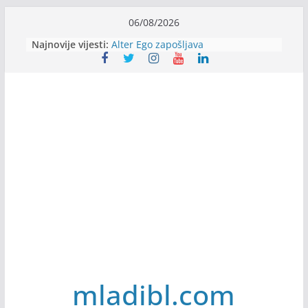
Skip
06/08/2026
to
Najnovije vijesti:
Alter Ego zapošljava
content
Sjajna arhitektonska praksa u
Švajcarskoj
mJob zapošljava
Veranda zapošljava
Body Factory zapošljava
mladibl.com