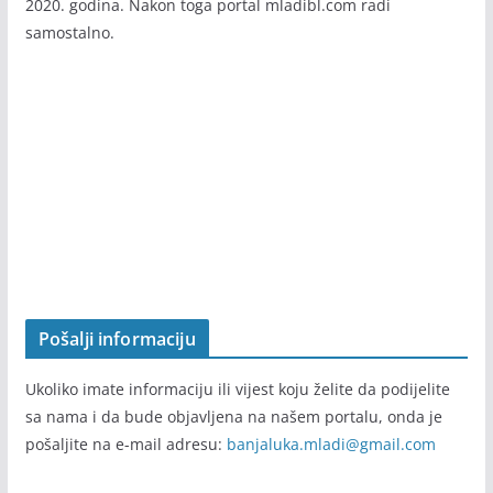
sa informacijama” koji realizuje Agencija za razvoj i
saradnju CEREBRA Banja Luka, a podržan i finansiran od
strane Grada Banja Luka u sklopu “
Banjaluka ljudskog lica
”.
Projekat je realizovan u periodu od septembra 2019. do jula
2020. godina. Nakon toga portal mladibl.com radi
samostalno.
Pošalji informaciju