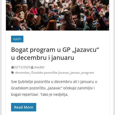
VIJESTI
Bogat program u GP „Jazavcu“
u decembru i januaru
02/12/2024
mladibl
decembar
,
Gradsko pozorište Jazavac
,
januar
,
program
Sve ljubitelje pozorišta u decembru ali i januaru u
Gradskom pozorištu „Jazavac“ očekuje zanimljiv i
bogat repertoar. Tako je nedjelja,
Read More