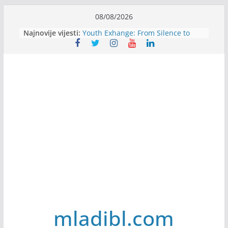
Skip
08/08/2026
Filmovi za budućnost / Films for
to
Najnovije vijesti:
Future
content
Youth Exhange: From Silence to
Strength
Dijaspora Servis zapošljava
Slatkica zapošljava
Stomatologija Kovačević zapošljava
mladibl.com