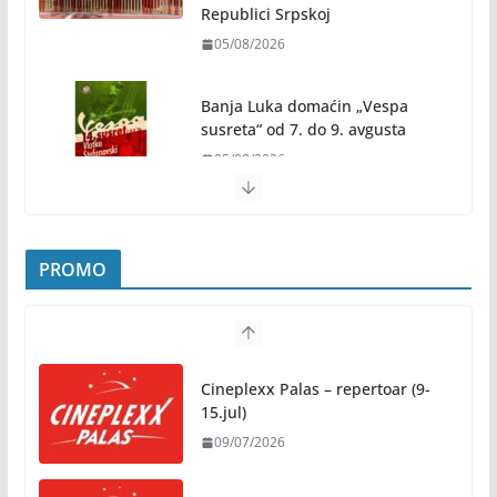
Na jesen počinje novo poglavlje
za Banju Luku: Starčevica
dobija prvu senzornu baštu u
Republici Srpskoj
05/08/2026
Banja Luka domaćin „Vespa
susreta“ od 7. do 9. avgusta
05/08/2026
Banjaluka spremna za tri dana vrhunske muzike i
hiljade posjetilaca
PROMO
05/08/2026
Humanost nadmašila sva očekivanja: Freshwave
akcija darivanja krvi odjeknula širom BiH