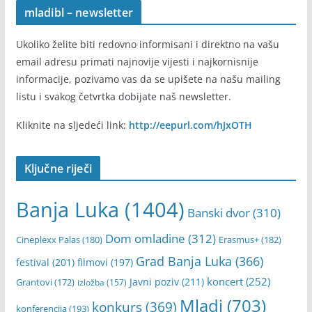
Ukoliko imate informaciju ili vijest koju želite da podijelite
sa nama i da bude objavljena na našem portalu, onda je
pošaljite na e-mail adresu:
banjaluka.mladi@gmail.com
mladibl – newsletter
Ukoliko želite biti redovno informisani i direktno na vašu
email adresu primati najnovije vijesti i najkornisnije
informacije, pozivamo vas da se upišete na našu mailing
listu i svakog četvrtka dobijate naš newsletter.
Kliknite na sljedeći link:
http://eepurl.com/hJxOTH
Ključne riječi
Banja Luka
(1404)
Banski dvor
(310)
Dom omladine
(312)
Cineplexx Palas
(180)
Erasmus+
(182)