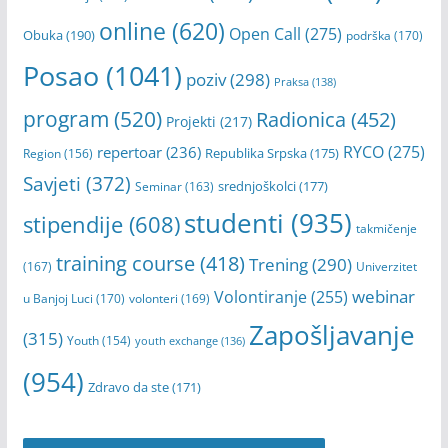
Grad Banja Luka
(366)
festival
(201)
filmovi
(197)
koncert
(252)
Javni poziv
(211)
Grantovi
(172)
izložba
(157)
Mladi
(703)
konkurs
(369)
konferencija
(193)
online
(620)
Open Call
(275)
Obuka
(190)
podrška
(170)
Posao
(1041)
poziv
(298)
Praksa
(138)
program
(520)
Radionica
(452)
Projekti
(217)
RYCO
(275)
repertoar
(236)
Republika Srpska
(175)
Region
(156)
Savjeti
(372)
srednjoškolci
(177)
Seminar
(163)
studenti
(935)
stipendije
(608)
takmičenje
training course
(418)
Trening
(290)
(167)
Univerzitet
webinar
Volontiranje
(255)
u Banjoj Luci
(170)
volonteri
(169)
Zapošljavanje
(315)
Youth
(154)
youth exchange
(136)