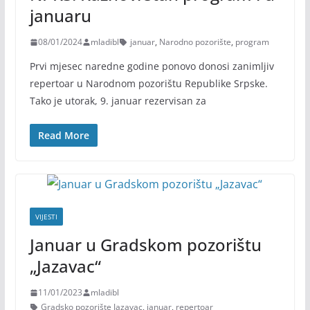
januaru
08/01/2024
mladibl
januar
,
Narodno pozorište
,
program
Prvi mjesec naredne godine ponovo donosi zanimljiv
repertoar u Narodnom pozorištu Republike Srpske.
Tako je utorak, 9. januar rezervisan za
Read More
VIJESTI
Januar u Gradskom pozorištu
„Jazavac“
11/01/2023
mladibl
Gradsko pozorište Jazavac
,
januar
,
repertoar