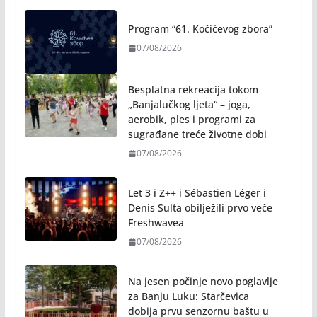
Rukotvorine u srcu grada:
Tradicija i kreativnost u susret
Kočićevim danima
07/08/2026
Program “61. Kočićevog zbora”
07/08/2026
Besplatna rekreacija tokom
„Banjalučkog ljeta“ – joga,
aerobik, ples i programi za
sugrađane treće životne dobi
07/08/2026
Let 3 i Z++ i Sébastien Léger i
Denis Sulta obilježili prvo veče
Freshwavea
07/08/2026