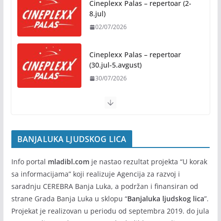
Cineplexx Palas – repertoar (9-
04/08/2026
15.jul)
09/07/2026
Zašto hiljade ljudi istovremeno osjećaju isto?
Nauka iza festivalske energije
Cineplexx Palas – repertoar (2-
04/08/2026
8.jul)
02/07/2026
Besplatni udžbenici za sve
osnovce od školske 2026/2027.
godine
Cineplexx Palas – repertoar
(30.jul-5.avgust)
07/08/2026
30/07/2026
BANJALUKA LJUDSKOG LICA
Info portal
mladibl.com
je nastao rezultat projekta “U korak