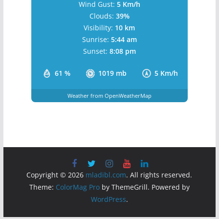
22
°C
Разбацани Облаци
Wind Gust:
5 Km/h
Clouds:
39%
Visibility:
10 km
Sunrise:
5:44 am
Sunset:
8:08 pm
61 %
1019 mb
5 Km/h
Weather from OpenWeatherMap