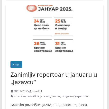
VIJESTI
Zanimljiv repertoar u januaru u
„Jazavcu“
20/01/2025
mladibl
Gradsko pozorište Jazavac
,
januar
,
program
,
repertoar
Gradsko pozorište „Jazavac“ u januaru mjesecu