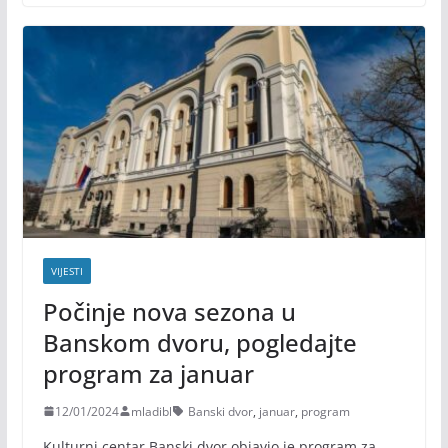
VIJESTI
Počinje nova sezona u
Banskom dvoru, pogledajte
program za januar
12/01/2024
mladibl
Banski dvor
,
januar
,
program
Kulturni centar Banski dvor objavio je program za