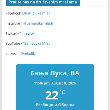
(954)
Zdravo da ste
(171)
Pratite nas na društvenim mrežama
Facebook
@banjaluka.mladi
Instagram
@banjaluka.mladi
Twitter
@mladibl
YouTube
@BanjaLuka Mladi
Linkedin
@mladibl
Бања Лука, BA
11:46 pm,
August 8, 2026