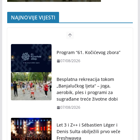
NAJNOVIJE VIJESTI
Program “61. Kočićevog zbora”
07/08/2026
Besplatna rekreacija tokom
„Banjalučkog ljeta“ – joga,
aerobik, ples i programi za
sugrađane treće životne dobi
07/08/2026
Let 3 i Z++ i Sébastien Léger i
Denis Sulta obilježili prvo veče
Freshwavea