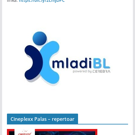
linka:
https://bit.ly/2LmJDPC
Cineplexx Palas – repertoar