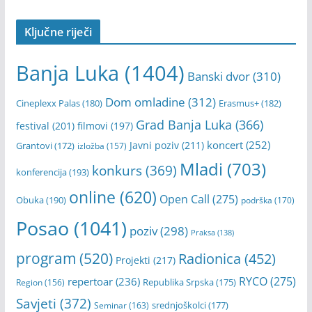
Ključne riječi
Banja Luka
(1404)
Banski dvor
(310)
Dom omladine
(312)
Cineplexx Palas
(180)
Erasmus+
(182)
Grad Banja Luka
(366)
festival
(201)
filmovi
(197)
koncert
(252)
Javni poziv
(211)
Grantovi
(172)
izložba
(157)
Mladi
(703)
konkurs
(369)
konferencija
(193)
online
(620)
Open Call
(275)
Obuka
(190)
podrška
(170)
Posao
(1041)
poziv
(298)
Praksa
(138)
program
(520)
Radionica
(452)
Projekti
(217)
RYCO
(275)
repertoar
(236)
Republika Srpska
(175)
Region
(156)
Savjeti
(372)
srednjoškolci
(177)
Seminar
(163)