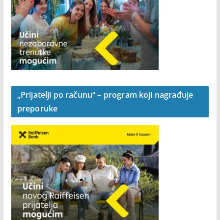
„Prijatelji po računu“ – program koji nagrađuje
preporuke