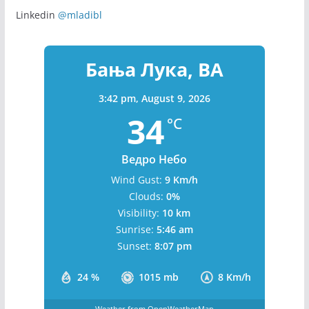
Linkedin
@mladibl
Бања Лука, BA
3:42 pm,
August 9, 2026
34
°C
Ведро Небо
Wind Gust:
9 Km/h
Clouds:
0%
Visibility:
10 km
Sunrise:
5:46 am
Sunset:
8:07 pm
24 %
1015 mb
8 Km/h
Weather from OpenWeatherMap