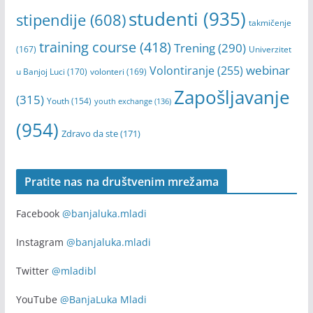
studenti
(935)
stipendije
(608)
takmičenje
training course
(418)
Trening
(290)
(167)
Univerzitet
webinar
Volontiranje
(255)
u Banjoj Luci
(170)
volonteri
(169)
Zapošljavanje
(315)
Youth
(154)
youth exchange
(136)
(954)
Zdravo da ste
(171)
Pratite nas na društvenim mrežama
Facebook
@banjaluka.mladi
Instagram
@banjaluka.mladi
Twitter
@mladibl
YouTube
@BanjaLuka Mladi