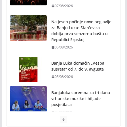
07/08/2026
Na jesen počinje novo poglavlje
za Banju Luku: Starčevica
dobija prvu senzornu baštu u
Republici Srpskoj
05/08/2026
Banja Luka domaćin „Vespa
susreta“ od 7. do 9. avgusta
05/08/2026
Banjaluka spremna za tri dana
vrhunske muzike i hiljade
posjetilaca
05/08/2026