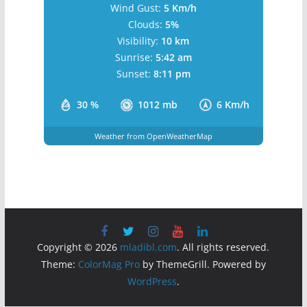
Wind Gust:
5 Km/h
Clouds:
5%
Visibility:
10 km
Sunrise:
5:42 am
Sunset:
8:11 pm
30 %
1012 mb
6 Km/h
Weather from OpenWeatherMap
Copyright © 2026
mladibl.com
. All rights reserved.
Theme:
ColorMag Pro
by ThemeGrill. Powered by
WordPress
.