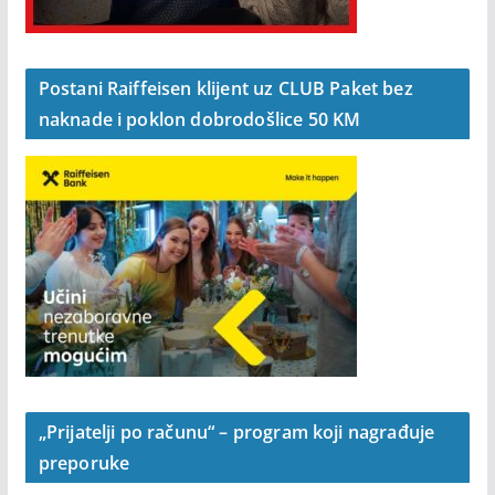
Postani Raiffeisen klijent uz CLUB Paket bez
naknade i poklon dobrodošlice 50 KM
„Prijatelji po računu“ – program koji nagrađuje
preporuke