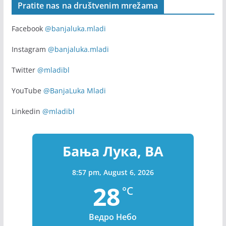
Pratite nas na društvenim mrežama
Facebook
@banjaluka.mladi
Instagram
@banjaluka.mladi
Twitter
@mladibl
YouTube
@BanjaLuka Mladi
Linkedin
@mladibl
Бања Лука, BA
8:57 pm,
August 6, 2026
28
°C
Ведро Небо