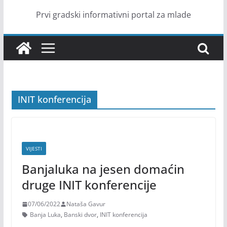
Prvi gradski informativni portal za mlade
INIT konferencija
VIJESTI
Banjaluka na jesen domaćin
druge INIT konferencije
07/06/2022
Nataša Gavur
Banja Luka
,
Banski dvor
,
INIT konferencija