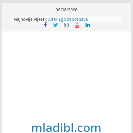
Skip
06/08/2026
to
Najnovije vijesti:
Alter Ego zapošljava
content
Sjajna arhitektonska praksa u
Švajcarskoj
mJob zapošljava
Veranda zapošljava
Body Factory zapošljava
mladibl.com