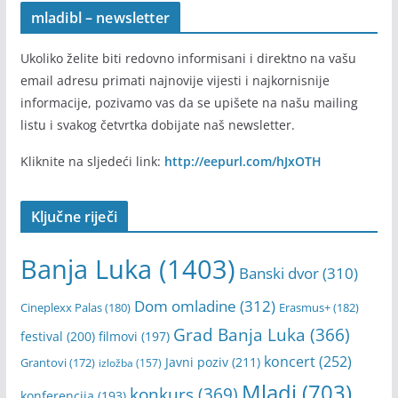
mladibl – newsletter
Ukoliko želite biti redovno informisani i direktno na vašu
email adresu primati najnovije vijesti i najkornisnije
informacije, pozivamo vas da se upišete na našu mailing
listu i svakog četvrtka dobijate naš newsletter.
Kliknite na sljedeći link:
http://eepurl.com/hJxOTH
Ključne riječi
Banja Luka
(1403)
Banski dvor
(310)
Dom omladine
(312)
Cineplexx Palas
(180)
Erasmus+
(182)
Grad Banja Luka
(366)
festival
(200)
filmovi
(197)
koncert
(252)
Javni poziv
(211)
Grantovi
(172)
izložba
(157)
Mladi
(703)
konkurs
(369)
konferencija
(193)