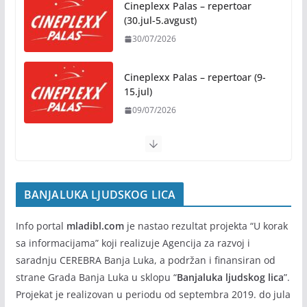
Cineplexx Palas – repertoar
Na jesen počinje novo poglavlje
(30.jul-5.avgust)
za Banju Luku: Starčevica
30/07/2026
dobija prvu senzornu baštu u
Republici Srpskoj
05/08/2026
Cineplexx Palas – repertoar (9-
15.jul)
09/07/2026
Banja Luka domaćin „Vespa
susreta“ od 7. do 9. avgusta
05/08/2026
BANJALUKA LJUDSKOG LICA
Info portal
mladibl.com
je nastao rezultat projekta “U korak
sa informacijama” koji realizuje Agencija za razvoj i
saradnju CEREBRA Banja Luka, a podržan i finansiran od
strane Grada Banja Luka u sklopu “
Banjaluka ljudskog lica
”.
Projekat je realizovan u periodu od septembra 2019. do jula