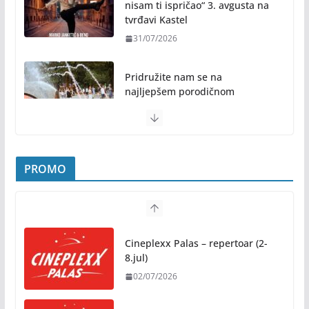
nisam ti ispričao“ 3. avgusta na
tvrđavi Kastel
31/07/2026
Pridružite nam se na
najljepšem porodičnom
druženju ovog ljeta: Subota, 1.
avgust, od 19.00 časova, u
Parku „Mladen Stojanović“
31/07/2026
PROMO
Preporuke građanima povodom toplotnog talasa
31/07/2026
Cineplexx Palas – repertoar (2-
Novo mjesto u našem gradu: Otvoren amfiteatar
8.jul)
kod Pravnog fakulteta
02/07/2026
31/07/2026