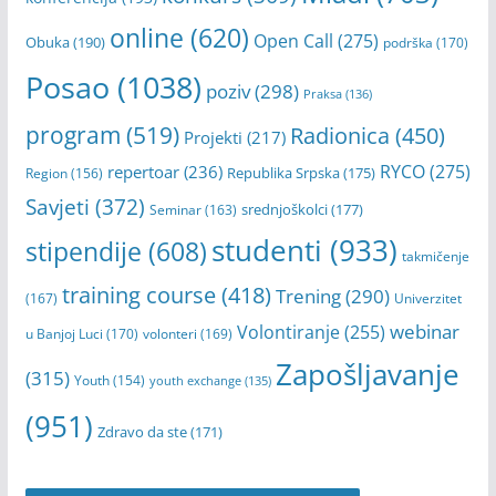
online
(620)
Open Call
(275)
Obuka
(190)
podrška
(170)
Posao
(1038)
poziv
(298)
Praksa
(136)
program
(519)
Radionica
(450)
Projekti
(217)
RYCO
(275)
repertoar
(236)
Republika Srpska
(175)
Region
(156)
Savjeti
(372)
srednjoškolci
(177)
Seminar
(163)
studenti
(933)
stipendije
(608)
takmičenje
training course
(418)
Trening
(290)
(167)
Univerzitet
webinar
Volontiranje
(255)
u Banjoj Luci
(170)
volonteri
(169)
Zapošljavanje
(315)
Youth
(154)
youth exchange
(135)
(951)
Zdravo da ste
(171)