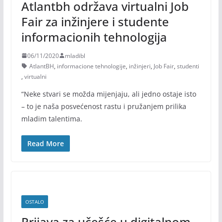
Atlantbh održava virtualni Job
Fair za inžinjere i studente
informacionih tehnologija
06/11/2020
mladibl
AtlantBH
,
informacione tehnologije
,
inžinjeri
,
Job Fair
,
studenti
,
virtualni
“Neke stvari se možda mijenjaju, ali jedno ostaje isto
– to je naša posvećenost rastu i pružanjem prilika
mladim talentima.
Read More
OSTALO
Prijava za učešće u digitalnom