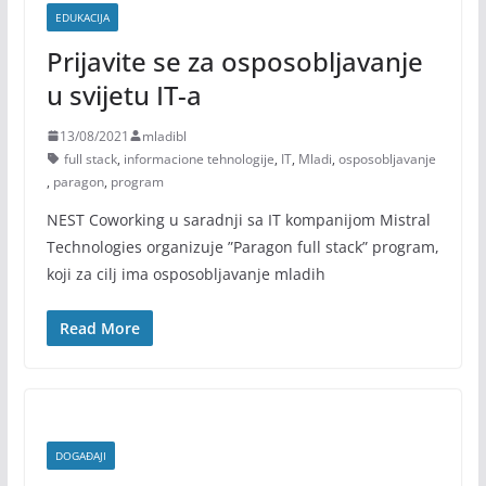
EDUKACIJA
Prijavite se za osposobljavanje
u svijetu IT-a
13/08/2021
mladibl
full stack
,
informacione tehnologije
,
IT
,
Mladi
,
osposobljavanje
,
paragon
,
program
NEST Coworking u saradnji sa IT kompanijom Mistral
Technologies organizuje ”Paragon full stack” program,
koji za cilj ima osposobljavanje mladih
Read More
DOGAĐAJI