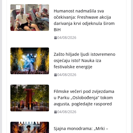
očekivanja: Freshwave akcija
darivanja krvi odjeknula širom
BiH
04/08/2026
Zašto hiljade ljudi istovremeno
osjećaju isto? Nauka iza
festivalske energije
04/08/2026
Filmske večeri pod zvijezdama
u Parku „Oslobođenja“ tokom
avgusta, pogledajte raspored
04/08/2026
Sjajna monodrama: „Mrki –
nisam ti ispričao“ 3. avgusta na
tvrđavi Kastel