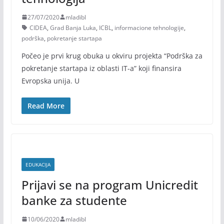
27/07/2020
mladibl
CIDEA
,
Grad Banja Luka
,
ICBL
,
informacione tehnologije
,
podrška
,
pokretanje startapa
Počeo je prvi krug obuka u okviru projekta “Podrška za
pokretanje startapa iz oblasti IT-a” koji finansira
Evropska unija. U
Read More
EDUKACIJA
Prijavi se na program Unicredit
banke za studente
10/06/2020
mladibl