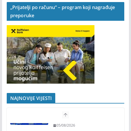
„Prijatelji po računu“ – program koji nagrađuje
preporuke
NAJNOVIJE VIJESTI
Humanost nadmašila sva