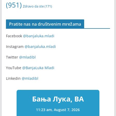
(951)
Zdravo da ste
(171)
Pratite nas na društvenim mrežama
Facebook
@banjaluka.mladi
Instagram
@banjaluka.mladi
Twitter
@mladibl
YouTube
@BanjaLuka Mladi
Linkedin
@mladibl
Бања Лука, BA
11:23 am,
August 7, 2026