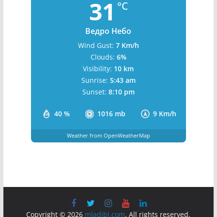
31
°C
Ведро Небо
Wind Gust:
7 Km/h
Clouds:
6%
Visibility:
10 km
Sunrise:
5:43 am
Sunset:
8:10 pm
40 %
1016 mb
9 Km/h
Weather from OpenWeatherMap
Copyright © 2026
mladibl.com
. All rights reserved.