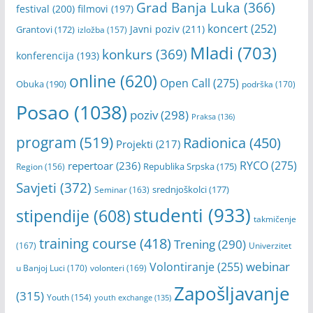
Grad Banja Luka
(366)
festival
(200)
filmovi
(197)
koncert
(252)
Javni poziv
(211)
Grantovi
(172)
izložba
(157)
Mladi
(703)
konkurs
(369)
konferencija
(193)
online
(620)
Open Call
(275)
Obuka
(190)
podrška
(170)
Posao
(1038)
poziv
(298)
Praksa
(136)
program
(519)
Radionica
(450)
Projekti
(217)
RYCO
(275)
repertoar
(236)
Republika Srpska
(175)
Region
(156)
Savjeti
(372)
srednjoškolci
(177)
Seminar
(163)
studenti
(933)
stipendije
(608)
takmičenje
training course
(418)
Trening
(290)
(167)
Univerzitet
webinar
Volontiranje
(255)
u Banjoj Luci
(170)
volonteri
(169)
Zapošljavanje
(315)
Youth
(154)
youth exchange
(135)