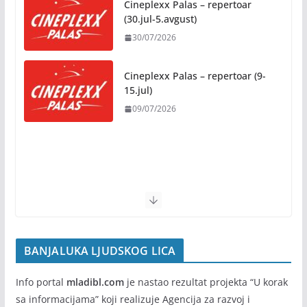
(30.jul-5.avgust)
Starčevica dobija prvu senzornu baštu u Republici
30/07/2026
Srpskoj
05/08/2026
Cineplexx Palas – repertoar (9-
15.jul)
Banja Luka domaćin „Vespa susreta“ od 7. do 9.
09/07/2026
avgusta
05/08/2026
Cineplexx Palas – repertoar (2-
8.jul)
Banjaluka spremna za tri dana
02/07/2026
vrhunske muzike i hiljade
posjetilaca
05/08/2026
BANJALUKA LJUDSKOG LICA
Info portal
mladibl.com
je nastao rezultat projekta “U korak
sa informacijama” koji realizuje Agencija za razvoj i