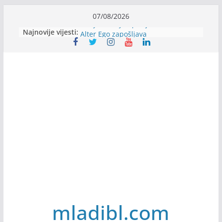
Skip
07/08/2026
to
Najnovije vijesti:
Body Factory zapošljava
content
Alter Ego zapošljava
Sjajna arhitektonska praksa u
Švajcarskoj
mJob zapošljava
Veranda zapošljava
mladibl.com