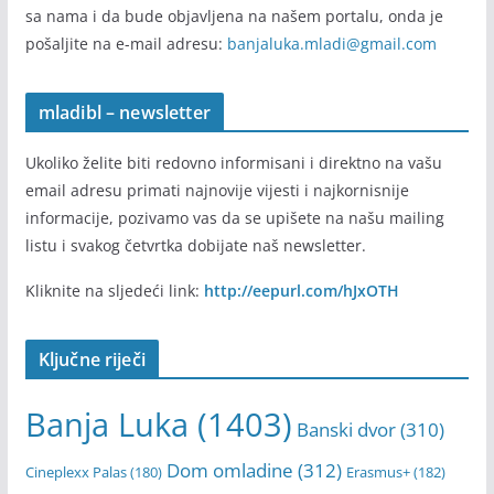
sa nama i da bude objavljena na našem portalu, onda je
pošaljite na e-mail adresu:
banjaluka.mladi@gmail.com
mladibl – newsletter
Ukoliko želite biti redovno informisani i direktno na vašu
email adresu primati najnovije vijesti i najkornisnije
informacije, pozivamo vas da se upišete na našu mailing
listu i svakog četvrtka dobijate naš newsletter.
Kliknite na sljedeći link:
http://eepurl.com/hJxOTH
Ključne riječi
Banja Luka
(1403)
Banski dvor
(310)
Dom omladine
(312)
Cineplexx Palas
(180)
Erasmus+
(182)