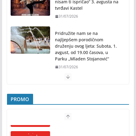
31/07/2026
Pridružite nam se na
najljepšem porodičnom
druženju ovog ljeta: Subota, 1.
avgust, od 19.00 časova, u
Parku „Mladen Stojanović“
31/07/2026
Preporuke građanima povodom
toplotnog talasa
31/07/2026
PROMO
Novo mjesto u našem gradu: Otvoren amfiteatar
kod Pravnog fakulteta
31/07/2026
Cineplexx Palas – repertoar
Na jesen počinje novo poglavlje za Banju Luku: