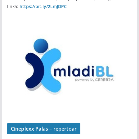
linka:
https://bit.ly/2LmJDPC
Cineplexx Palas – repertoar