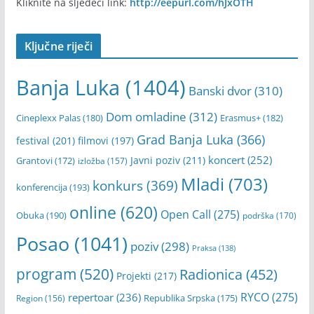
Kliknite na sljedeći link:
http://eepurl.com/hJxOTH
Ključne riječi
Banja Luka
(1404)
Banski dvor
(310)
Dom omladine
(312)
Cineplexx Palas
(180)
Erasmus+
(182)
Grad Banja Luka
(366)
festival
(201)
filmovi
(197)
koncert
(252)
Javni poziv
(211)
Grantovi
(172)
izložba
(157)
Mladi
(703)
konkurs
(369)
konferencija
(193)
online
(620)
Open Call
(275)
Obuka
(190)
podrška
(170)
Posao
(1041)
poziv
(298)
Praksa
(138)
program
(520)
Radionica
(452)
Projekti
(217)
RYCO
(275)
repertoar
(236)
Republika Srpska
(175)
Region
(156)