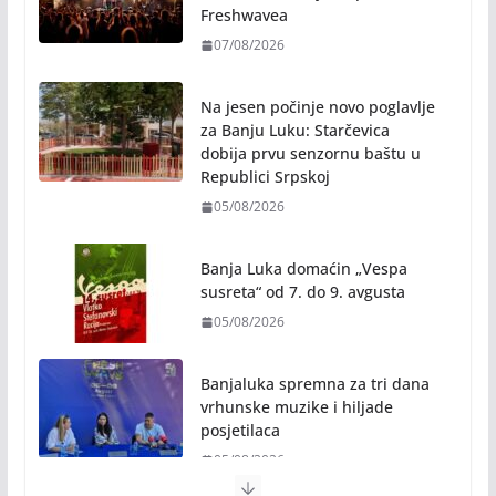
Freshwavea
07/08/2026
Na jesen počinje novo poglavlje
za Banju Luku: Starčevica
dobija prvu senzornu baštu u
Republici Srpskoj
05/08/2026
Banja Luka domaćin „Vespa
susreta“ od 7. do 9. avgusta
05/08/2026
Banjaluka spremna za tri dana
vrhunske muzike i hiljade
posjetilaca
05/08/2026