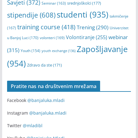
Savjeti
(372)
srednjoškolci
(177)
Seminar
(163)
studenti
(935)
stipendije
(608)
takmičenje
training course
(418)
Trening
(290)
(167)
Univerzitet
webinar
Volontiranje
(255)
u Banjoj Luci
(170)
volonteri
(169)
Zapošljavanje
(315)
Youth
(154)
youth exchange
(136)
(954)
Zdravo da ste
(171)
Pratite nas na društvenim mrežama
Facebook
@banjaluka.mladi
Instagram
@banjaluka.mladi
Twitter
@mladibl