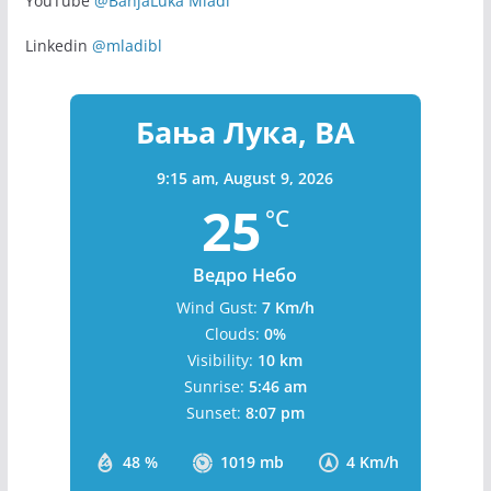
YouTube
@BanjaLuka Mladi
Linkedin
@mladibl
Бања Лука, BA
9:15 am,
August 9, 2026
25
°C
Ведро Небо
Wind Gust:
7 Km/h
Clouds:
0%
Visibility:
10 km
Sunrise:
5:46 am
Sunset:
8:07 pm
48 %
1019 mb
4 Km/h