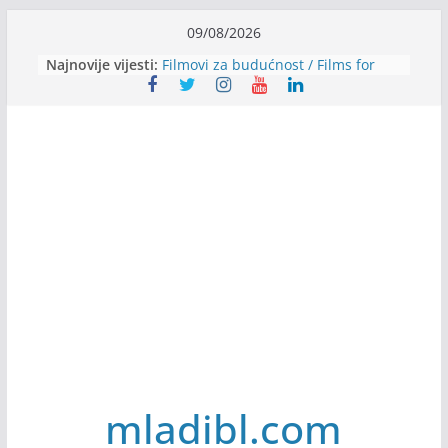
Skip
09/08/2026
to
Najnovije vijesti:
Filmovi za budućnost / Films for
content
Future
Youth Exhange: From Silence to
Strength
Dijaspora Servis zapošljava
Slatkica zapošljava
Stomatologija Kovačević zapošljava
mladibl.com