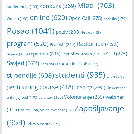
Mladi
(703)
konkurs
(369)
konferencija
(193)
online
(620)
Open Call
(275)
Obuka
(190)
podrška
(170)
Posao
(1041)
poziv
(298)
Praksa
(138)
program
(520)
Radionica
(452)
Projekti
(217)
RYCO
(275)
repertoar
(236)
Republika Srpska
(175)
Region
(156)
Savjeti
(372)
srednjoškolci
(177)
Seminar
(163)
studenti
(935)
stipendije
(608)
takmičenje
training course
(418)
Trening
(290)
(167)
Univerzitet
webinar
Volontiranje
(255)
u Banjoj Luci
(170)
volonteri
(169)
Zapošljavanje
(315)
Youth
(154)
youth exchange
(136)
(954)
Zdravo da ste
(171)