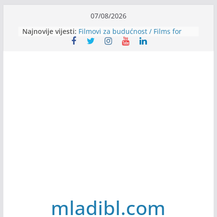
Skip
07/08/2026
to
Najnovije vijesti:
Filmovi za budućnost / Films for
content
Future
Youth Exhange: From Silence to
Strength
Dijaspora Servis zapošljava
Slatkica zapošljava
Stomatologija Kovačević zapošljava
mladibl.com