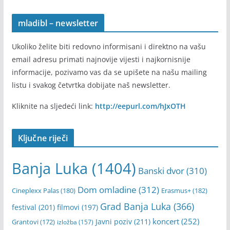
mladibl – newsletter
Ukoliko želite biti redovno informisani i direktno na vašu
email adresu primati najnovije vijesti i najkornisnije
informacije, pozivamo vas da se upišete na našu mailing
listu i svakog četvrtka dobijate naš newsletter.
Kliknite na sljedeći link:
http://eepurl.com/hJxOTH
Ključne riječi
Banja Luka
(1404)
Banski dvor
(310)
Dom omladine
(312)
Cineplexx Palas
(180)
Erasmus+
(182)
Grad Banja Luka
(366)
festival
(201)
filmovi
(197)
koncert
(252)
Javni poziv
(211)
Grantovi
(172)
izložba
(157)