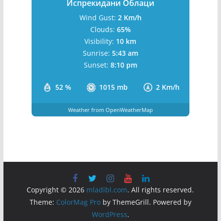
Испрекидани Облаци
Wind Gust:
2 Km/h
Clouds:
65%
Visibility:
10 km
Sunrise:
5:43 am
Sunset:
8:10 pm
52 %
1015 mb
2 Km/h
Weather from OpenWeatherMap
Copyright © 2026
mladibl.com
. All rights reserved.
Theme:
ColorMag Pro
by ThemeGrill. Powered by
WordPress
.