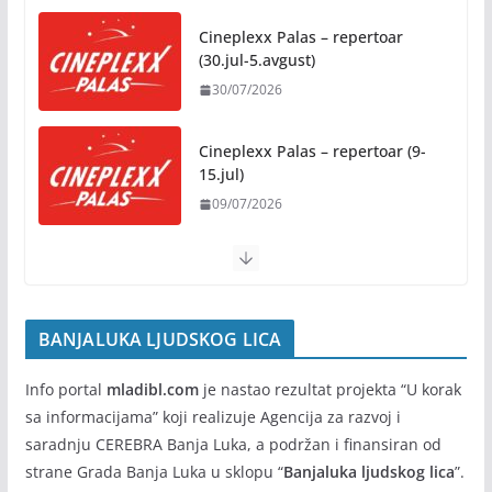
osnovce od školske 2026/2027.
godine
Cineplexx Palas – repertoar
(30.jul-5.avgust)
07/08/2026
30/07/2026
Rukotvorine u srcu grada:
Tradicija i kreativnost u susret
Cineplexx Palas – repertoar (9-
Kočićevim danima
15.jul)
07/08/2026
09/07/2026
BANJALUKA LJUDSKOG LICA
Info portal
mladibl.com
je nastao rezultat projekta “U korak
sa informacijama” koji realizuje Agencija za razvoj i
saradnju CEREBRA Banja Luka, a podržan i finansiran od
strane Grada Banja Luka u sklopu “
Banjaluka ljudskog lica
”.