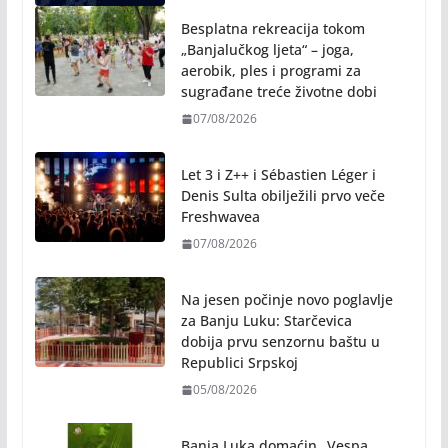
Besplatna rekreacija tokom
„Banjalučkog ljeta“ – joga,
aerobik, ples i programi za
sugrađane treće životne dobi
07/08/2026
Let 3 i Z++ i Sébastien Léger i
Denis Sulta obilježili prvo veče
Freshwavea
07/08/2026
Na jesen počinje novo poglavlje
za Banju Luku: Starčevica
dobija prvu senzornu baštu u
Republici Srpskoj
05/08/2026
Banja Luka domaćin „Vespa