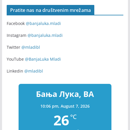
Pratite nas na društvenim mrežama
Facebook
@banjaluka.mladi
Instagram
@banjaluka.mladi
Twitter
@mladibl
YouTube
@BanjaLuka Mladi
Linkedin
@mladibl
Бања Лука, BA
10:06 pm,
August 7, 2026
26
°C