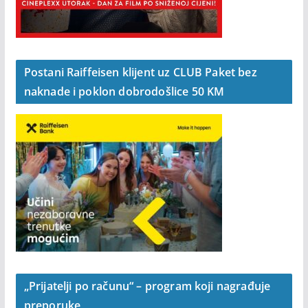
Postani Raiffeisen klijent uz CLUB Paket bez
naknade i poklon dobrodošlice 50 KM
„Prijatelji po računu“ – program koji nagrađuje
preporuke