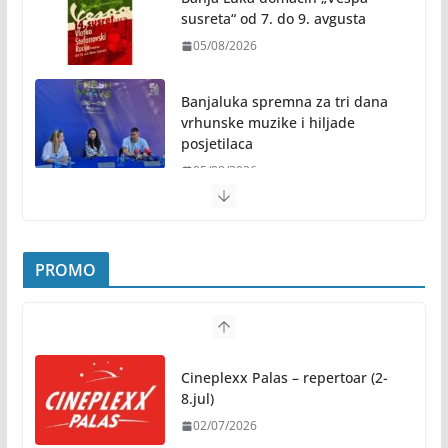
susreta“ od 7. do 9. avgusta
05/08/2026
Banjaluka spremna za tri dana
vrhunske muzike i hiljade
posjetilaca
05/08/2026
Humanost nadmašila sva očekivanja: Freshwave
akcija darivanja krvi odjeknula širom BiH
PROMO
04/08/2026
Zašto hiljade ljudi istovremeno osjećaju isto?
Nauka iza festivalske energije
Cineplexx Palas – repertoar (2-
04/08/2026
8.jul)
02/07/2026
Besplatni udžbenici za sve