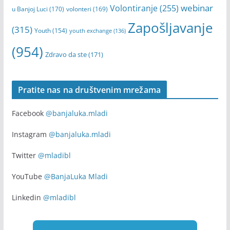
webinar
Volontiranje
(255)
u Banjoj Luci
(170)
volonteri
(169)
Zapošljavanje
(315)
Youth
(154)
youth exchange
(136)
(954)
Zdravo da ste
(171)
Pratite nas na društvenim mrežama
Facebook
@banjaluka.mladi
Instagram
@banjaluka.mladi
Twitter
@mladibl
YouTube
@BanjaLuka Mladi
Linkedin
@mladibl