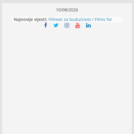
Skip
10/08/2026
to
Najnovije vijesti:
Filmovi za budućnost / Films for
content
Future
Youth Exhange: From Silence to
Strength
Dijaspora Servis zapošljava
Slatkica zapošljava
Stomatologija Kovačević zapošljava