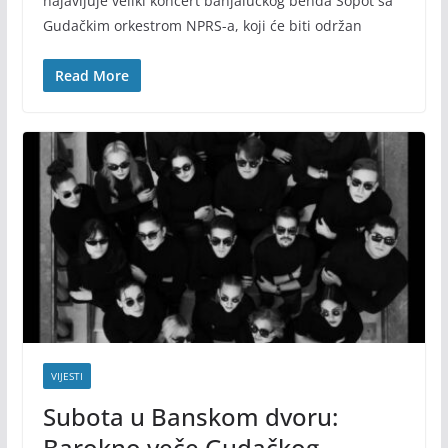
najavljuje veliki koncert banjalučkog benda Sopot sa
Gudačkim orkestrom NPRS-a, koji će biti održan
Read More
VIJESTI
Subota u Banskom dvoru:
Barokno veče Gudačkog