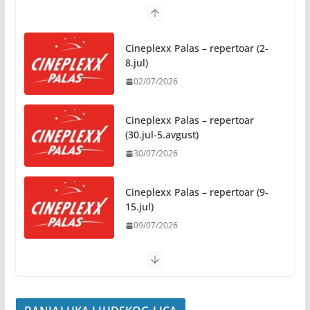
Zašto hiljade ljudi istovremeno osjećaju isto?
Nauka iza festivalske energije
Cineplexx Palas – repertoar (2-
04/08/2026
8.jul)
02/07/2026
Besplatni udžbenici za sve osnovce od školske
2026/2027. godine
Cineplexx Palas – repertoar
07/08/2026
(30.jul-5.avgust)
30/07/2026
Rukotvorine u srcu grada:
Tradicija i kreativnost u susret
Kočićevim danima
Cineplexx Palas – repertoar (9-
15.jul)
07/08/2026
09/07/2026