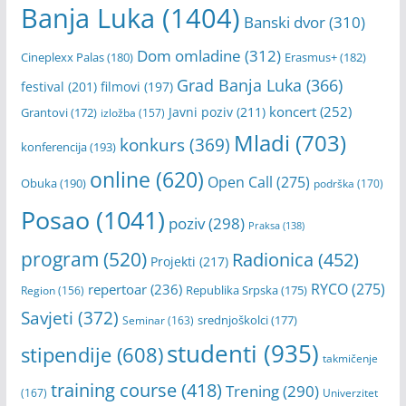
Banja Luka
(1404)
Banski dvor
(310)
Dom omladine
(312)
Cineplexx Palas
(180)
Erasmus+
(182)
Grad Banja Luka
(366)
festival
(201)
filmovi
(197)
koncert
(252)
Javni poziv
(211)
Grantovi
(172)
izložba
(157)
Mladi
(703)
konkurs
(369)
konferencija
(193)
online
(620)
Open Call
(275)
Obuka
(190)
podrška
(170)
Posao
(1041)
poziv
(298)
Praksa
(138)
program
(520)
Radionica
(452)
Projekti
(217)
RYCO
(275)
repertoar
(236)
Republika Srpska
(175)
Region
(156)
Savjeti
(372)
srednjoškolci
(177)
Seminar
(163)
studenti
(935)
stipendije
(608)
takmičenje
training course
(418)
Trening
(290)
(167)
Univerzitet