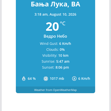
Бања Лука, BA
3:18 am,
August 10, 2026
20
°C
Ведро Небо
Wind Gust:
6 Km/h
Clouds:
0%
Visibility:
10 km
Sunrise:
5:47 am
Sunset:
8:06 pm
64 %
1017 mb
6 Km/h
Weather from OpenWeatherMap