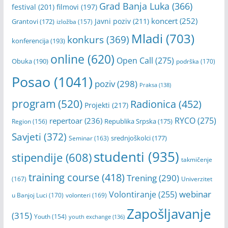
Grad Banja Luka
(366)
festival
(201)
filmovi
(197)
koncert
(252)
Javni poziv
(211)
Grantovi
(172)
izložba
(157)
Mladi
(703)
konkurs
(369)
konferencija
(193)
online
(620)
Open Call
(275)
Obuka
(190)
podrška
(170)
Posao
(1041)
poziv
(298)
Praksa
(138)
program
(520)
Radionica
(452)
Projekti
(217)
RYCO
(275)
repertoar
(236)
Republika Srpska
(175)
Region
(156)
Savjeti
(372)
srednjoškolci
(177)
Seminar
(163)
studenti
(935)
stipendije
(608)
takmičenje
training course
(418)
Trening
(290)
(167)
Univerzitet
webinar
Volontiranje
(255)
u Banjoj Luci
(170)
volonteri
(169)
Zapošljavanje
(315)
Youth
(154)
youth exchange
(136)