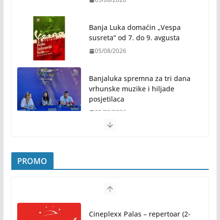
Banja Luka domaćin „Vespa
susreta“ od 7. do 9. avgusta
05/08/2026
Banjaluka spremna za tri dana
vrhunske muzike i hiljade
posjetilaca
05/08/2026
Humanost nadmašila sva očekivanja: Freshwave
akcija darivanja krvi odjeknula širom BiH
PROMO
04/08/2026
Zašto hiljade ljudi istovremeno osjećaju isto?
Nauka iza festivalske energije
Cineplexx Palas – repertoar (2-
04/08/2026