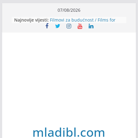
Skip
07/08/2026
to
Najnovije vijesti:
Filmovi za budućnost / Films for
content
Future
Youth Exhange: From Silence to
Strength
Dijaspora Servis zapošljava
Slatkica zapošljava
Stomatologija Kovačević zapošljava
mladibl.com