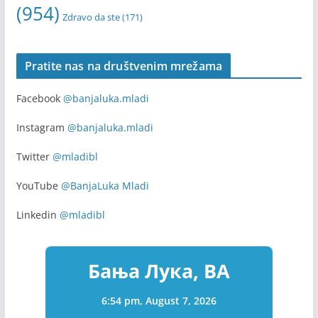
(954)
Zdravo da ste
(171)
Pratite nas na društvenim mrežama
Facebook
@banjaluka.mladi
Instagram
@banjaluka.mladi
Twitter
@mladibl
YouTube
@BanjaLuka Mladi
Linkedin
@mladibl
Бања Лука, BA
6:54 pm,
August 7, 2026