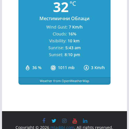
32
°C
Местимични Облаци
Wind Gust:
7 Km/h
Clouds:
16%
Visibility:
10 km
Sunrise:
5:43 am
Sunset:
8:10 pm
36 %
1011 mb
3 Km/h
Weather from OpenWeatherMap
Copyright © 2026
mladibl.com
. All rights reserved.