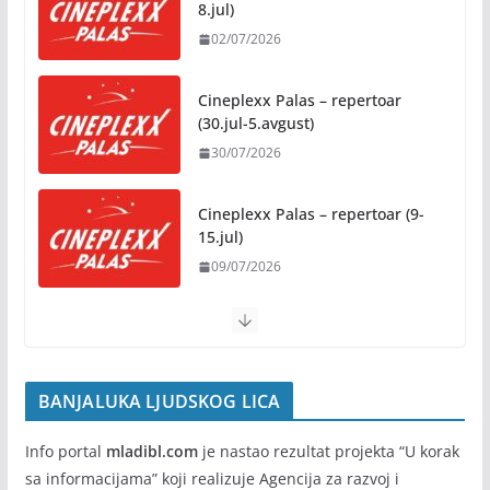
8.jul)
02/07/2026
Besplatni udžbenici za sve
osnovce od školske 2026/2027.
godine
Cineplexx Palas – repertoar
(30.jul-5.avgust)
07/08/2026
30/07/2026
Rukotvorine u srcu grada:
Tradicija i kreativnost u susret
Cineplexx Palas – repertoar (9-
Kočićevim danima
15.jul)
07/08/2026
09/07/2026
BANJALUKA LJUDSKOG LICA
Info portal
mladibl.com
je nastao rezultat projekta “U korak
sa informacijama” koji realizuje Agencija za razvoj i