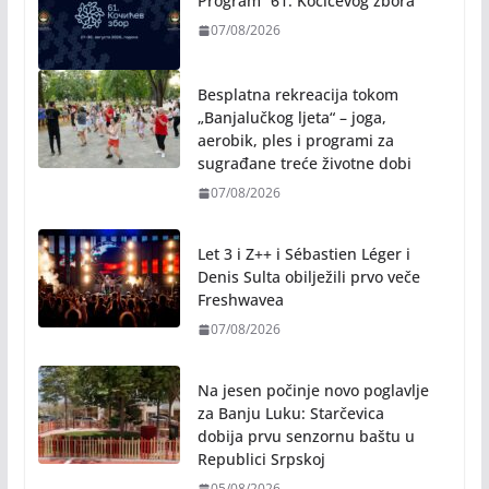
Program “61. Kočićevog zbora”
07/08/2026
Besplatna rekreacija tokom
„Banjalučkog ljeta“ – joga,
aerobik, ples i programi za
sugrađane treće životne dobi
07/08/2026
Let 3 i Z++ i Sébastien Léger i
Denis Sulta obilježili prvo veče
Freshwavea
07/08/2026
Na jesen počinje novo poglavlje
za Banju Luku: Starčevica
dobija prvu senzornu baštu u
Republici Srpskoj
05/08/2026