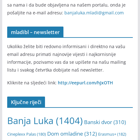
sa nama i da bude objavljena na našem portalu, onda je
pošaljite na e-mail adresu:
banjaluka.mladi@gmail.com
mladibl – newsletter
Ukoliko želite biti redovno informisani i direktno na vašu
email adresu primati najnovije vijesti i najkornisnije
informacije, pozivamo vas da se upišete na našu mailing
listu i svakog četvrtka dobijate naš newsletter.
Kliknite na sljedeći link:
http://eepurl.com/hJxOTH
Ključne riječi
Banja Luka
(1404)
Banski dvor
(310)
Dom omladine
(312)
Cineplexx Palas
(180)
Erasmus+
(182)