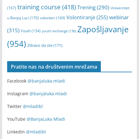
training course
(418)
Trening
(290)
(167)
Univerzitet
webinar
Volontiranje
(255)
u Banjoj Luci
(170)
volonteri
(169)
Zapošljavanje
(315)
Youth
(154)
youth exchange
(136)
(954)
Zdravo da ste
(171)
Pratite nas na društvenim mrežama
Facebook
@banjaluka.mladi
Instagram
@banjaluka.mladi
Twitter
@mladibl
YouTube
@BanjaLuka Mladi
Linkedin
@mladibl