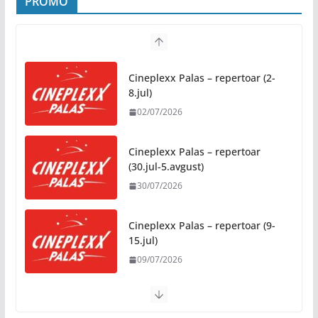
PROMO
04/08/2026
Zašto hiljade ljudi istovremeno osjećaju isto?
Nauka iza festivalske energije
Cineplexx Palas – repertoar (2-
04/08/2026
8.jul)
02/07/2026
Besplatni udžbenici za sve
osnovce od školske 2026/2027.
godine
Cineplexx Palas – repertoar
(30.jul-5.avgust)
07/08/2026
30/07/2026
Rukotvorine u srcu grada:
Tradicija i kreativnost u susret
Cineplexx Palas – repertoar (9-
Kočićevim danima
15.jul)
07/08/2026
09/07/2026