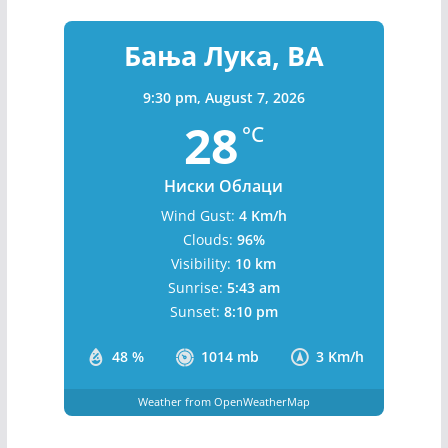
Бања Лука, BA
9:30 pm,
August 7, 2026
28
°C
Ниски Облаци
Wind Gust:
4 Km/h
Clouds:
96%
Visibility:
10 km
Sunrise:
5:43 am
Sunset:
8:10 pm
48 %
1014 mb
3 Km/h
Weather from OpenWeatherMap