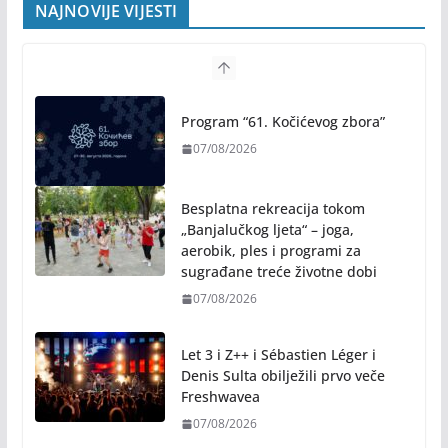
NAJNOVIJE VIJESTI
Program “61. Kočićevog zbora”
07/08/2026
Besplatna rekreacija tokom
„Banjalučkog ljeta“ – joga,
aerobik, ples i programi za
sugrađane treće životne dobi
07/08/2026
Let 3 i Z++ i Sébastien Léger i
Denis Sulta obilježili prvo veče
Freshwavea
07/08/2026