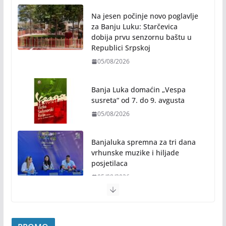
Na jesen počinje novo poglavlje
za Banju Luku: Starčevica
dobija prvu senzornu baštu u
Republici Srpskoj
05/08/2026
Banja Luka domaćin „Vespa
susreta“ od 7. do 9. avgusta
05/08/2026
Banjaluka spremna za tri dana
vrhunske muzike i hiljade
posjetilaca
05/08/2026
Humanost nadmašila sva očekivanja: Freshwave
akcija darivanja krvi odjeknula širom BiH