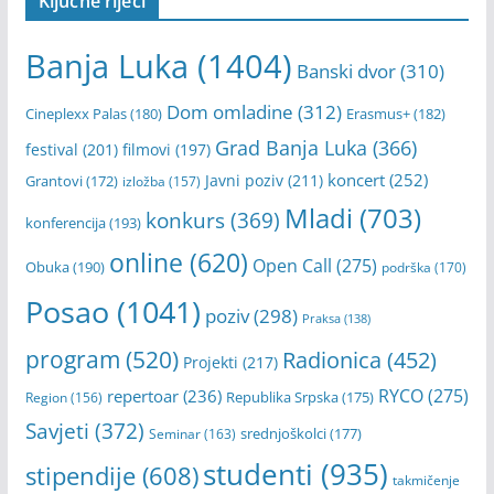
Ključne riječi
Banja Luka
(1404)
Banski dvor
(310)
Dom omladine
(312)
Cineplexx Palas
(180)
Erasmus+
(182)
Grad Banja Luka
(366)
festival
(201)
filmovi
(197)
koncert
(252)
Javni poziv
(211)
Grantovi
(172)
izložba
(157)
Mladi
(703)
konkurs
(369)
konferencija
(193)
online
(620)
Open Call
(275)
Obuka
(190)
podrška
(170)
Posao
(1041)
poziv
(298)
Praksa
(138)
program
(520)
Radionica
(452)
Projekti
(217)
RYCO
(275)
repertoar
(236)
Republika Srpska
(175)
Region
(156)
Savjeti
(372)
srednjoškolci
(177)
Seminar
(163)
studenti
(935)
stipendije
(608)
takmičenje