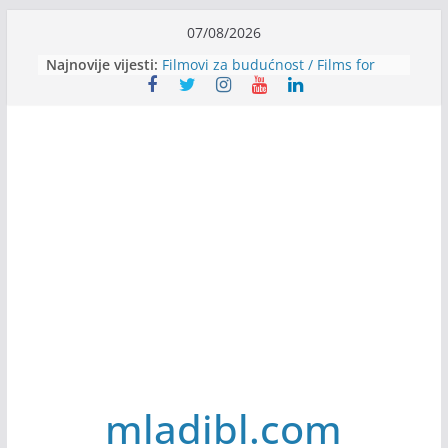
Skip
07/08/2026
to
Najnovije vijesti:
Filmovi za budućnost / Films for
content
Future
Youth Exhange: From Silence to
Strength
Dijaspora Servis zapošljava
Slatkica zapošljava
Stomatologija Kovačević zapošljava
mladibl.com