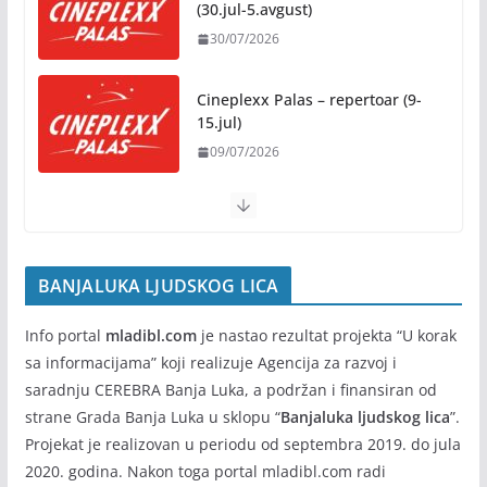
(30.jul-5.avgust)
za Banju Luku: Starčevica
30/07/2026
dobija prvu senzornu baštu u
Republici Srpskoj
05/08/2026
Cineplexx Palas – repertoar (9-
15.jul)
09/07/2026
Banja Luka domaćin „Vespa
susreta“ od 7. do 9. avgusta
05/08/2026
BANJALUKA LJUDSKOG LICA
Info portal
mladibl.com
je nastao rezultat projekta “U korak
sa informacijama” koji realizuje Agencija za razvoj i
saradnju CEREBRA Banja Luka, a podržan i finansiran od
strane Grada Banja Luka u sklopu “
Banjaluka ljudskog lica
”.
Projekat je realizovan u periodu od septembra 2019. do jula
2020. godina. Nakon toga portal mladibl.com radi