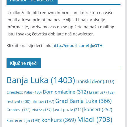
Ukoliko želite biti redovno informisani i direktno na vašu
email adresu primati najnovije vijesti i najkornisnije
informacije, pozivamo vas da se upišete na našu mailing
listu i svakog četvrtka dobijate naš newsletter.
Kliknite na sljedeći link:
http://eepurl.com/hJxOTH
Ključne riječi
Banja Luka
(1403)
Banski dvor
(310)
Dom omladine
(312)
Cineplexx Palas
(180)
Erasmus+
(182)
Grad Banja Luka
(366)
festival
(200)
filmovi
(197)
koncert
(252)
Javni poziv
(211)
Grantovi
(172)
izložba
(157)
Mladi
(703)
konkurs
(369)
konferencija
(193)