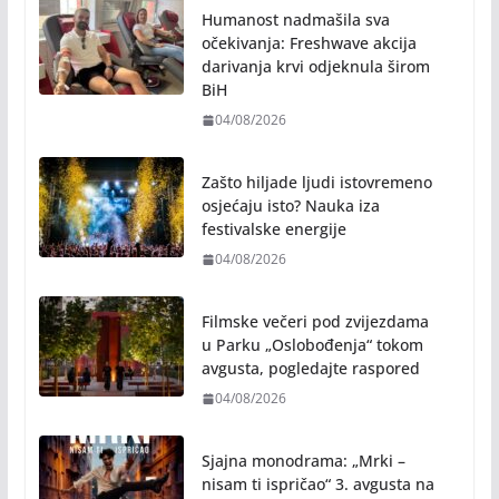
Humanost nadmašila sva
očekivanja: Freshwave akcija
darivanja krvi odjeknula širom
BiH
04/08/2026
Zašto hiljade ljudi istovremeno
osjećaju isto? Nauka iza
festivalske energije
04/08/2026
Filmske večeri pod zvijezdama
u Parku „Oslobođenja“ tokom
avgusta, pogledajte raspored
04/08/2026
Sjajna monodrama: „Mrki –
nisam ti ispričao“ 3. avgusta na