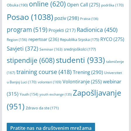
online
(620)
Open Call
(275)
Obuka
(190)
podrška
(170)
Posao
(1038)
poziv
(298)
Praksa
(136)
program
(519)
Radionica
(450)
Projekti
(217)
RYCO
(275)
repertoar
(236)
Republika Srpska
(175)
Region
(156)
Savjeti
(372)
srednjoškolci
(177)
Seminar
(163)
studenti
(933)
stipendije
(608)
takmičenje
training course
(418)
Trening
(290)
(167)
Univerzitet
webinar
Volontiranje
(255)
u Banjoj Luci
(170)
volonteri
(169)
Zapošljavanje
(315)
Youth
(154)
youth exchange
(135)
(951)
Zdravo da ste
(171)
Pratite nas na društvenim mrežama