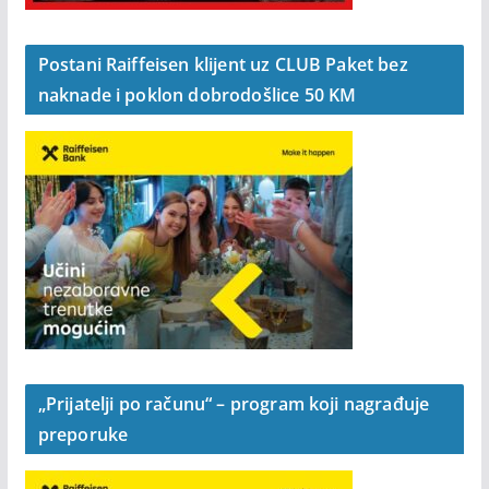
Postani Raiffeisen klijent uz CLUB Paket bez
naknade i poklon dobrodošlice 50 KM
„Prijatelji po računu“ – program koji nagrađuje
preporuke