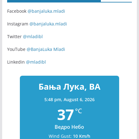
Facebook
@banjaluka.mladi
Instagram
@banjaluka.mladi
Twitter
@mladibl
YouTube
@BanjaLuka Mladi
Linkedin
@mladibl
Бања Лука, BA
5:48 pm,
August 6, 2026
37
°C
Ведро Небо
Wind Gust:
10 Km/h