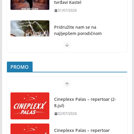
tvrđavi Kastel
31/07/2026
Pridružite nam se na
najljepšem porodičnom
druženju ovog ljeta: Subota, 1.
avgust, od 19.00 časova, u
Parku „Mladen Stojanović“
31/07/2026
PROMO
Preporuke građanima povodom toplotnog talasa
31/07/2026
Cineplexx Palas – repertoar (2-
Novo mjesto u našem gradu: Otvoren amfiteatar
8.jul)
kod Pravnog fakulteta
02/07/2026
31/07/2026
Cineplexx Palas – repertoar
Na jesen počinje novo poglavlje