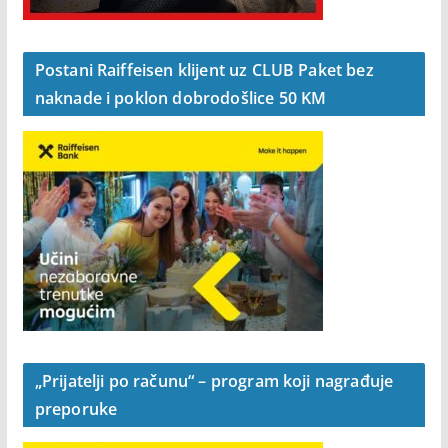
Postani Raiffeisen klijent uz CLUB Paket bez
naknade i poklon dobrodošlice 50 KM
„Prijatelji po računu“ – program koji nagrađuje
preporuke