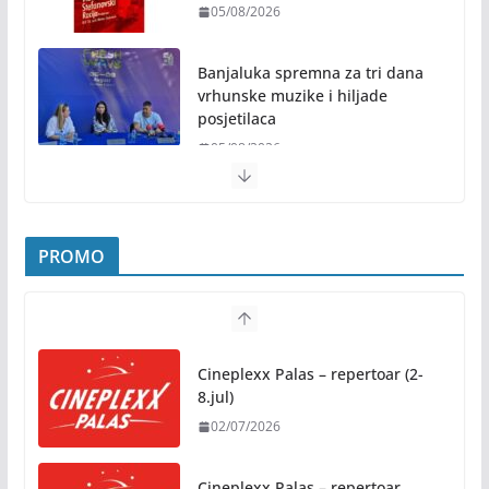
05/08/2026
Banjaluka spremna za tri dana
vrhunske muzike i hiljade
posjetilaca
05/08/2026
Humanost nadmašila sva očekivanja: Freshwave
akcija darivanja krvi odjeknula širom BiH
PROMO
04/08/2026
Zašto hiljade ljudi istovremeno osjećaju isto?
Nauka iza festivalske energije
Cineplexx Palas – repertoar (2-
04/08/2026
8.jul)
02/07/2026
Besplatni udžbenici za sve
osnovce od školske 2026/2027.
godine
Cineplexx Palas – repertoar