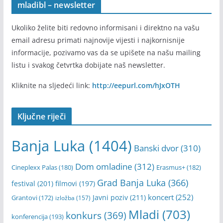
mladibl – newsletter
Ukoliko želite biti redovno informisani i direktno na vašu
email adresu primati najnovije vijesti i najkornisnije
informacije, pozivamo vas da se upišete na našu mailing
listu i svakog četvrtka dobijate naš newsletter.
Kliknite na sljedeći link:
http://eepurl.com/hJxOTH
Ključne riječi
Banja Luka
(1404)
Banski dvor
(310)
Dom omladine
(312)
Cineplexx Palas
(180)
Erasmus+
(182)
Grad Banja Luka
(366)
festival
(201)
filmovi
(197)
koncert
(252)
Javni poziv
(211)
Grantovi
(172)
izložba
(157)
Mladi
(703)
konkurs
(369)
konferencija
(193)