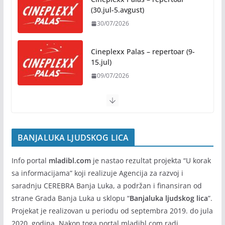
(30.jul-5.avgust)
07/08/2026
30/07/2026
Rukotvorine u srcu grada:
Tradicija i kreativnost u susret
Cineplexx Palas – repertoar (9-
Kočićevim danima
15.jul)
07/08/2026
09/07/2026
BANJALUKA LJUDSKOG LICA
Info portal
mladibl.com
je nastao rezultat projekta “U korak
sa informacijama” koji realizuje Agencija za razvoj i
saradnju CEREBRA Banja Luka, a podržan i finansiran od
strane Grada Banja Luka u sklopu “
Banjaluka ljudskog lica
”.
Projekat je realizovan u periodu od septembra 2019. do jula
2020. godina. Nakon toga portal mladibl.com radi