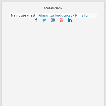
Skip
09/08/2026
to
Najnovije vijesti:
Filmovi za budućnost / Films for
content
Future
Youth Exhange: From Silence to
Strength
Dijaspora Servis zapošljava
Slatkica zapošljava
Stomatologija Kovačević zapošljava