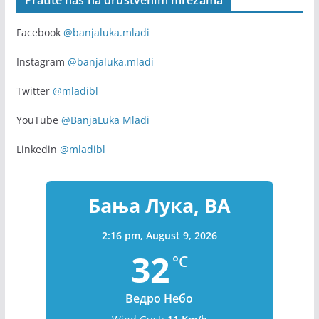
Facebook
@banjaluka.mladi
Instagram
@banjaluka.mladi
Twitter
@mladibl
YouTube
@BanjaLuka Mladi
Linkedin
@mladibl
Бања Лука, BA
2:16 pm,
August 9, 2026
32
°C
Ведро Небо