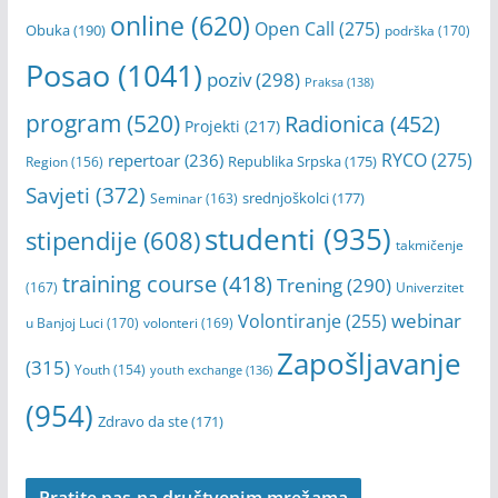
online
(620)
Open Call
(275)
Obuka
(190)
podrška
(170)
Posao
(1041)
poziv
(298)
Praksa
(138)
program
(520)
Radionica
(452)
Projekti
(217)
RYCO
(275)
repertoar
(236)
Republika Srpska
(175)
Region
(156)
Savjeti
(372)
srednjoškolci
(177)
Seminar
(163)
studenti
(935)
stipendije
(608)
takmičenje
training course
(418)
Trening
(290)
(167)
Univerzitet
webinar
Volontiranje
(255)
u Banjoj Luci
(170)
volonteri
(169)
Zapošljavanje
(315)
Youth
(154)
youth exchange
(136)
(954)
Zdravo da ste
(171)
Pratite nas na društvenim mrežama