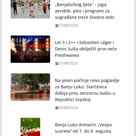
„Banjalučkog ljeta“ – joga,
aerobik, ples i programi za
sugrađane treće životne dobi
07/08/2026
Let 3 i Z++ i Sébastien Léger i
Denis Sulta obilježili prvo veče
Freshwavea
07/08/2026
Na jesen počinje novo poglavlje
za Banju Luku: Starčevica
dobija prvu senzornu baštu u
Republici Srpskoj
05/08/2026
Banja Luka domaćin „Vespa
susreta“ od 7. do 9. avgusta