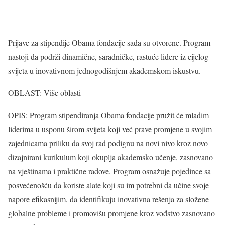
Prijave za stipendije Obama fondacije sada su otvorene. Program
nastoji da podrži dinamične, saradničke, rastuće lidere iz cijelog
svijeta u inovativnom jednogodišnjem akademskom iskustvu.
OBLAST: Više oblasti
OPIS: Program stipendiranja Obama fondacije pružit će mladim
liderima u usponu širom svijeta koji već prave promjene u svojim
zajednicama priliku da svoj rad podignu na novi nivo kroz novo
dizajnirani kurikulum koji okuplja akademsko učenje, zasnovano
na vještinama i praktične radove. Program osnažuje pojedince sa
posvećenošću da koriste alate koji su im potrebni da učine svoje
napore efikasnijim, da identifikuju inovativna rešenja za složene
globalne probleme i promovišu promjene kroz vođstvo zasnovano