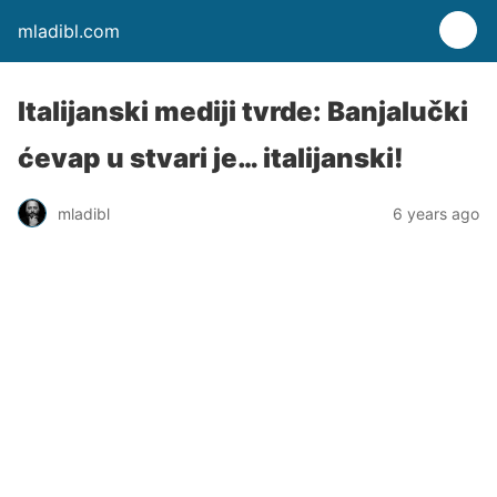
mladibl.com
Italijanski mediji tvrde: Banjalučki
ćevap u stvari je… italijanski!
mladibl
6 years ago