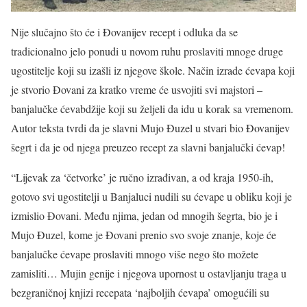
Nije slučajno što će i Đovanijev recept i odluka da se
tradicionalno jelo ponudi u novom ruhu proslaviti mnoge druge
ugostitelje koji su izašli iz njegove škole. Način izrade ćevapa koji
je stvorio Đovani za kratko vreme će usvojiti svi majstori –
banjalučke ćevabdžije koji su željeli da idu u korak sa vremenom.
Autor teksta tvrdi da je slavni Mujo Đuzel u stvari bio Đovanijev
šegrt i da je od njega preuzeo recept za slavni banjalučki ćevap!
“Lijevak za ‘četvorke’ je ručno izrađivan, a od kraja 1950-ih,
gotovo svi ugostitelji u Banjaluci nudili su ćevape u obliku koji je
izmislio Đovani. Među njima, jedan od mnogih šegrta, bio je i
Mujo Đuzel, kome je Đovani prenio svo svoje znanje, koje će
banjalučke ćevape proslaviti mnogo više nego što možete
zamisliti… Mujin genije i njegova upornost u ostavljanju traga u
bezgraničnoj knjizi recepata ‘najboljih ćevapa’ omogućili su