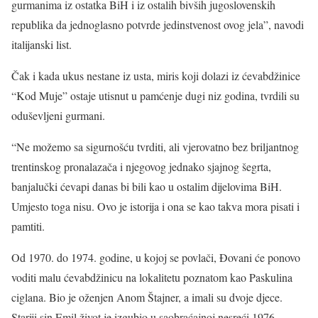
gurmanima iz ostatka BiH i iz ostalih bivših jugoslovenskih
republika da jednoglasno potvrde jedinstvenost ovog jela”, navodi
italijanski list.
Čak i kada ukus nestane iz usta, miris koji dolazi iz ćevabdžinice
“Kod Muje” ostaje utisnut u pamćenje dugi niz godina, tvrdili su
oduševljeni gurmani.
“Ne možemo sa sigurnošću tvrditi, ali vjerovatno bez briljantnog
trentinskog pronalazača i njegovog jednako sjajnog šegrta,
banjalučki ćevapi danas bi bili kao u ostalim dijelovima BiH.
Umjesto toga nisu. Ovo je istorija i ona se kao takva mora pisati i
pamtiti.
Od 1970. do 1974. godine, u kojoj se povlači, Đovani će ponovo
voditi malu ćevabdžinicu na lokalitetu poznatom kao Paskulina
ciglana. Bio je oženjen Anom Štajner, a imali su dvoje djece.
Stariji sin Emil život je izgubio u saobraćajnoj nesreći 1976.