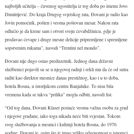
najboljih učitelja – čuvenog ugostitelja iz tog doba po imenu Jovo
Dimitrijević. Do kraja Drugog svjetskog rata, Đovani je radio kao
Jovin pomoćnik, pošten i veoma poštovan mesar. Nakon rata
odlučio je da krene sam i otvori svoju ćevabdžinicu, gdje je
prodavao ćevape i druge mesne delicije pripremljene i spremljene
sopstvenim rukama”, navodi “Trentini nel mondo”.
Đovani nije dugo ostao preduzetnik. Jednog dana državni
službenici pojavili su se u njegovoj radnji i rekli mu da će od sutra
raditi kao direktor mesnice danas prestižnog, kao i u to doba,
hotela Bosna, u istorijskom centru Banjaluke. To nisu bila
vremena kada se takva “prilika” mogla odbiti, navodi list.
“Od tog dana, Đovani Klaser postaće veoma važna osoba za grad
i njegove građane, iako toga nikada neće biti svjestan. Tokom
svog službovanja u mesnici i kuhinji hotela Bosna, do 1970.
godine, Đovani je, osim što je imao veliku odgovornost u isporuci