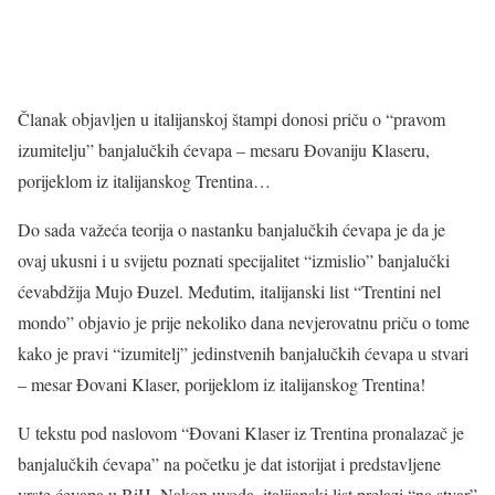
Članak objavljen u italijanskoj štampi donosi priču o “pravom
izumitelju” banjalučkih ćevapa – mesaru Đovaniju Klaseru,
porijeklom iz italijanskog Trentina…
Do sada važeća teorija o nastanku banjalučkih ćevapa je da je
ovaj ukusni i u svijetu poznati specijalitet “izmislio” banjalučki
ćevabdžija Mujo Đuzel. Međutim, italijanski list “Trentini nel
mondo” objavio je prije nekoliko dana nevjerovatnu priču o tome
kako je pravi “izumitelj” jedinstvenih banjalučkih ćevapa u stvari
– mesar Đovani Klaser, porijeklom iz italijanskog Trentina!
U tekstu pod naslovom “Đovani Klaser iz Trentina pronalazač je
banjalučkih ćevapa” na početku je dat istorijat i predstavljene
vrste ćevapa u BiH. Nakon uvoda, italijanski list prelazi “na stvar”