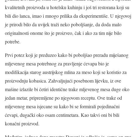
kvalitetnih proizvoda u hotelsku kuhinju i još tri restorana koji su
bili dio lanca, imao i mnogo prilika da eksperimentiše. U njegovoj
je prirodi bilo da uvijek traži neko poboljšanje, da doda malo
originalnosti onome što je proizveo, čak i ako za tim nije bilo
potrebe.
Prvi potez koji je preduzeo kako bi poboljšao preradu miješanog
mljevenog mesa potrebnog za pravljenje ćevapa bio je
modifikacija starog austrijskog mlina za meso koji se koristio za
proizvodnju kobasica. Zahvaljujući posebnom lijevku, iz ove
mašine izlazile bi četiri identične trake mljevenog mesa duge oko
jedan metar, pripremljene po njegovom receptu. Ove trake od
mljevenog mesa isjecane su kako bi se formirali pojedinačni
ćevapi, dugački oko osam centimetara. Kao takvi oni bi bili
konačni proizvod.
Međutim, jednog dana maestro Đovani je odlučio je, samo on zna