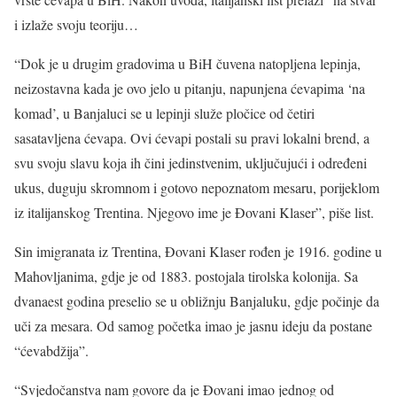
i izlaže svoju teoriju…
“Dok je u drugim gradovima u BiH čuvena natopljena lepinja,
neizostavna kada je ovo jelo u pitanju, napunjena ćevapima ‘na
komad’, u Banjaluci se u lepinji služe pločice od četiri
sasatavljena ćevapa. Ovi ćevapi postali su pravi lokalni brend, a
svu svoju slavu koja ih čini jedinstvenim, uključujući i određeni
ukus, duguju skromnom i gotovo nepoznatom mesaru, porijeklom
iz italijanskog Trentina. Njegovo ime je Đovani Klaser”, piše list.
Sin imigranata iz Trentina, Đovani Klaser rođen je 1916. godine u
Mahovljanima, gdje je od 1883. postojala tirolska kolonija. Sa
dvanaest godina preselio se u obližnju Banjaluku, gdje počinje da
uči za mesara. Od samog početka imao je jasnu ideju da postane
“ćevabdžija”.
“Svjedočanstva nam govore da je Đovani imao jednog od